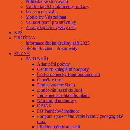
Přihláška ke stravování
Vnitřní řád ŠJ, dokumenty, odkazy
Jak se u nás vaří…
Mohlo by Vás zajímat
Velikost porcí pro strávníky
Zásady správné výživy dětí
KPŠ
DRUŽINA
Informace školní družiny září 2025
Školní družina – dokumenty
RŮZNÉ
PARTNEŘI
Adaptační pobyty
Centrum kolegiální podpory
Česko-německý fond budoucnosti
Člověk v tísni
Digitalizujeme školu
Doučování žáků do škol
Implementace akčního plánu
Národní plán obnovy
OPJAK
PO Paměťové instituce
Podpora společného vzdělávání v pedagogické
praxi
Příběhy našich sousedů