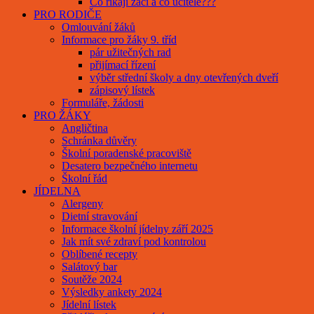
Co říkají žáci a co učitelé???
PRO RODIČE
Omlouvání žáků
Informace pro žáky 9. tříd
pár užitečných rad
přijímací řízení
výběr střední školy a dny otevřených dveří
zápisový lístek
Formuláře, žádosti
PRO ŽÁKY
Angličtina
Schránka důvěry
Školní poradenské pracoviště
Desatero bezpečného internetu
Školní řád
JÍDELNA
Alergeny
Dietní stravování
Informace školní jídelny září 2025
Jak mít své zdraví pod kontrolou
Oblíbené recepty
Salátový bar
Soutěže 2024
Výsledky ankety 2024
Jídelní lístek