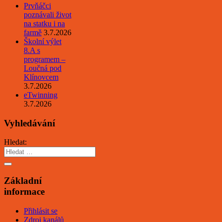
Prvňáčci
poznávali život
na statku i na
farmě
3.7.2026
Školní výlet
8.A s
programem –
Loučná pod
Klínovcem
3.7.2026
eTwinning
3.7.2026
Vyhledávání
Hledat:
Základní
informace
Přihlásit se
Zdroj kanálů