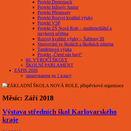
Projekt Dreierpack
Projekt Inženýr Junior
Projekt Přesmosty
Projekt Rozvoj kvalitní výuky
Projekt V5P
Projekt ZŠ Nová Role – multimediální a
jazyková učebna
Rozvoj kvalitní výuky – Šablony III
Stravování ve školách a školkách zdarma
Tandemová výuka
Projekt „Čtení nás baví“
60. VÝROČÍ ŠKOLY
ŠKOLNÍ PARLAMENT
ZÁPIS 2026
зарахування до 1 класу
Měsíc:
Září 2018
Výstava středních škol Karlovarského
kraje