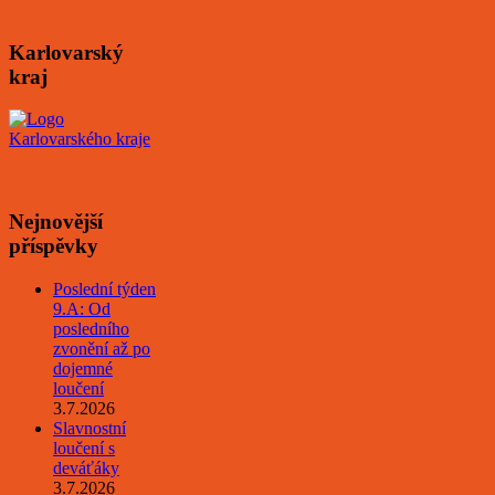
Karlovarský
kraj
Nejnovější
příspěvky
Poslední týden
9.A: Od
posledního
zvonění až po
dojemné
loučení
3.7.2026
Slavnostní
loučení s
deváťáky
3.7.2026