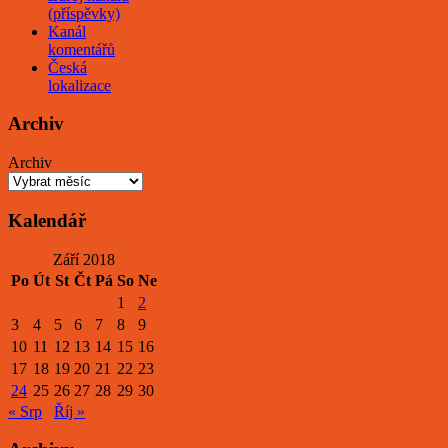
(příspěvky)
Kanál
komentářů
Česká
lokalizace
Archiv
Archiv
Kalendář
Září 2018
Po
Út
St
Čt
Pá
So
Ne
1
2
3
4
5
6
7
8
9
10
11
12
13
14
15
16
17
18
19
20
21
22
23
24
25
26
27
28
29
30
« Srp
Říj »