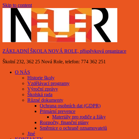
Skip to content
ZÁKLADNÍ ŠKOLA NOVÁ ROLE, příspěvková organizace
Školní 232, 362 25 Nová Role, telefon: 774 362 251
O NÁS
Historie školy
Vzdělávací programy
Výroční zprávy
Školská rada
Různé dokumenty
Ochrana osobních dat (GDPR)
Primární prevence
Materiály pro rodiče a žáky
Rozpočty, finanční plány
Směrnice o ochraně oznamovatelů
Jiné