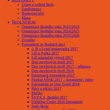
KONTAKTY
Údaje a vedení školy
Zaměstnanci
Bankovní účty
Mapa
ŠKOLNÍ ROK
Organizace školního roku 2023/2024
Organizace školního roku 2024/2025
Organizace školního roku 2025/2026
Zvonění
Fotogalerie ze školních akcí
2. B a Lesní pedagogika 2017
5.B a fyzika 2017
6.B adaptační výjezd 2017
Den otevřených dveří 2017
Den otevřených dveří 2017 – příprava
Den otevřených dveří 2018
Dreierpack fotogalerie 2017
Florbal AŠSK 2017 – fotogalerie, video
Fotogalerie ze Dne Země 2018
Ptáci a páťáci 2017
Půďáci
ŠVP 8.A, Betlém 2017
Ukliďme Česko 2016 fotogalerie
Naše škola