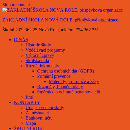
Skip to content
ZÁKLADNÍ ŠKOLA NOVÁ ROLE, příspěvková organizace
Školní 232, 362 25 Nová Role, telefon: 774 362 251
O NÁS
Historie školy
Vzdělávací programy
Výroční zprávy
Školská rada
Různé dokumenty
Ochrana osobních dat (GDPR)
Primární prevence
Materiály pro rodiče a žáky
Rozpočty, finanční plány
Směrnice o ochraně oznamovatelů
Jiné
KONTAKTY
Údaje a vedení školy
Zaměstnanci
Bankovní účty
Mapa
ŠKOLNÍ ROK