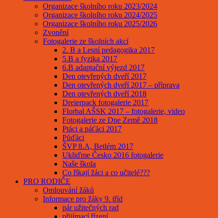
Organizace školního roku 2023/2024
Organizace školního roku 2024/2025
Organizace školního roku 2025/2026
Zvonění
Fotogalerie ze školních akcí
2. B a Lesní pedagogika 2017
5.B a fyzika 2017
6.B adaptační výjezd 2017
Den otevřených dveří 2017
Den otevřených dveří 2017 – příprava
Den otevřených dveří 2018
Dreierpack fotogalerie 2017
Florbal AŠSK 2017 – fotogalerie, video
Fotogalerie ze Dne Země 2018
Ptáci a páťáci 2017
Půďáci
ŠVP 8.A, Betlém 2017
Ukliďme Česko 2016 fotogalerie
Naše škola
Co říkají žáci a co učitelé???
PRO RODIČE
Omlouvání žáků
Informace pro žáky 9. tříd
pár užitečných rad
přijímací řízení