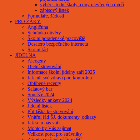
výběr střední školy a dny otevřených dveří
zápisový lístek
Formuláře, žádosti
PRO ŽÁKY
Angličtina
Schránka důvěry
Školní poradenské pracoviště
Desatero bezpečného internetu
Školní řád
JÍDELNA
Alergeny
Dietní stravování
Informace školní jídelny září 2025
Jak mít své zdraví pod kontrolou
Oblíbené recepty
Salátový bar
Soutěže 2024
Výsledky ankety 2024
Jídelní lístek
Přihláška ke stravování
Vnitřní řád ŠJ, dokumenty, odkazy
Jak se u nás vaří…
Mohlo by Vás zajímat
Velikost porcí pro strávníky
Zásady správné výživy dětí