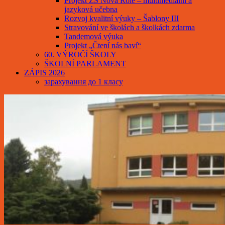
Projekt ZŠ Nová Role – multimediální a
jazyková učebna
Rozvoj kvalitní výuky – Šablony III
Stravování ve školách a školkách zdarma
Tandemová výuka
Projekt „Čtení nás baví“
60. VÝROČÍ ŠKOLY
ŠKOLNÍ PARLAMENT
ZÁPIS 2026
зарахування до 1 класу