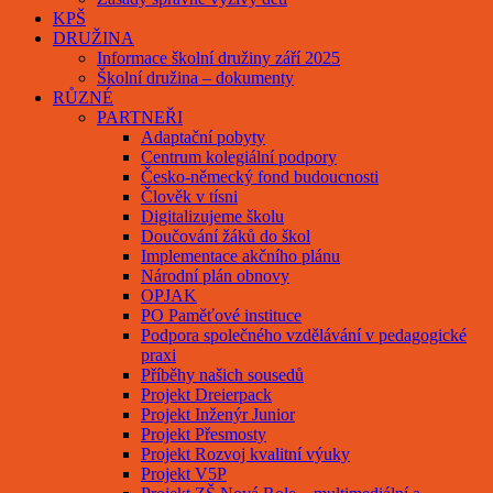
KPŠ
DRUŽINA
Informace školní družiny září 2025
Školní družina – dokumenty
RŮZNÉ
PARTNEŘI
Adaptační pobyty
Centrum kolegiální podpory
Česko-německý fond budoucnosti
Člověk v tísni
Digitalizujeme školu
Doučování žáků do škol
Implementace akčního plánu
Národní plán obnovy
OPJAK
PO Paměťové instituce
Podpora společného vzdělávání v pedagogické
praxi
Příběhy našich sousedů
Projekt Dreierpack
Projekt Inženýr Junior
Projekt Přesmosty
Projekt Rozvoj kvalitní výuky
Projekt V5P