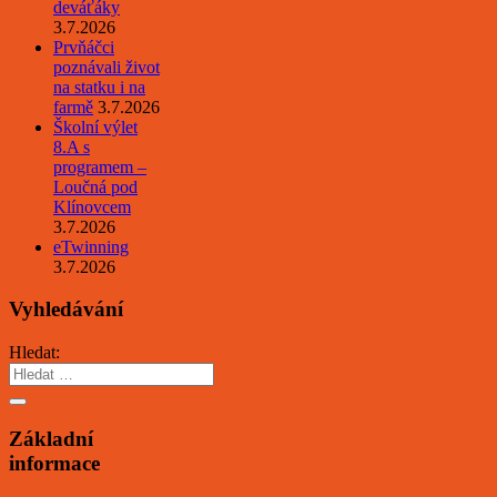
deváťáky
3.7.2026
Prvňáčci
poznávali život
na statku i na
farmě
3.7.2026
Školní výlet
8.A s
programem –
Loučná pod
Klínovcem
3.7.2026
eTwinning
3.7.2026
Vyhledávání
Hledat:
Základní
informace