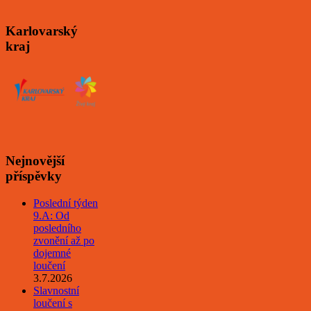
Karlovarský
kraj
Nejnovější
příspěvky
Poslední týden
9.A: Od
posledního
zvonění až po
dojemné
loučení
3.7.2026
Slavnostní
loučení s