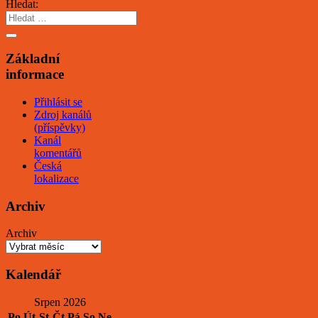
Hledat:
Základní
informace
Přihlásit se
Zdroj kanálů
(příspěvky)
Kanál
komentářů
Česká
lokalizace
Archiv
Archiv
Kalendář
Srpen 2026
Po
Út
St
Čt
Pá
So
Ne