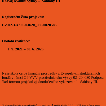
Rozvoj kvalitní výuky – Šablony III
Registrační číslo projektu:
CZ.02.3.X/0.0/0.0/20_080/0020585
Období realizace:
9. 2021 – 30. 6. 2023
Naše škola čerpá finanční prostředky z Evropských strukturálních
fondů v rámci OP VVV prostřednictvím výzvy 02_20_080 Podpora
škol formou projektů zjednodušeného vykazování – Šablony III.
Z finančních prostředků v celkové výši 648.338,- Kč hradíme tyto