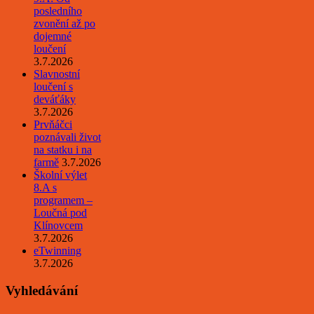
posledního
zvonění až po
dojemné
loučení
3.7.2026
Slavnostní
loučení s
deváťáky
3.7.2026
Prvňáčci
poznávali život
na statku i na
farmě
3.7.2026
Školní výlet
8.A s
programem –
Loučná pod
Klínovcem
3.7.2026
eTwinning
3.7.2026
Vyhledávání