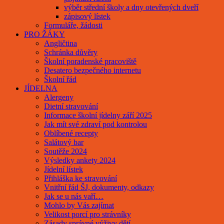
výběr střední školy a dny otevřených dveří
zápisový lístek
Formuláře, žádosti
PRO ŽÁKY
Angličtina
Schránka důvěry
Školní poradenské pracoviště
Desatero bezpečného internetu
Školní řád
JÍDELNA
Alergeny
Dietní stravování
Informace školní jídelny září 2025
Jak mít své zdraví pod kontrolou
Oblíbené recepty
Salátový bar
Soutěže 2024
Výsledky ankety 2024
Jídelní lístek
Přihláška ke stravování
Vnitřní řád ŠJ, dokumenty, odkazy
Jak se u nás vaří…
Mohlo by Vás zajímat
Velikost porcí pro strávníky
Zásady správné výživy dětí