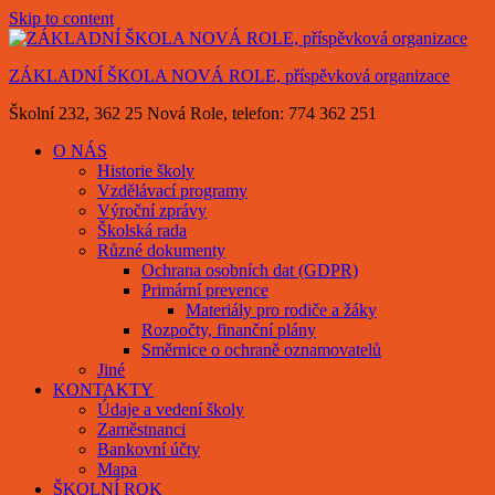
Skip to content
ZÁKLADNÍ ŠKOLA NOVÁ ROLE, příspěvková organizace
Školní 232, 362 25 Nová Role, telefon: 774 362 251
O NÁS
Historie školy
Vzdělávací programy
Výroční zprávy
Školská rada
Různé dokumenty
Ochrana osobních dat (GDPR)
Primární prevence
Materiály pro rodiče a žáky
Rozpočty, finanční plány
Směrnice o ochraně oznamovatelů
Jiné
KONTAKTY
Údaje a vedení školy
Zaměstnanci
Bankovní účty
Mapa
ŠKOLNÍ ROK