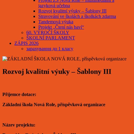
Projekt ZŠ Nová Role – multimediální a
jazyková učebna
Rozvoj kvalitní výuky – Šablony III
Stravování ve školách a školkách zdarma
Tandemová výuka
Projekt „Čtení nás baví“
60. VÝROČÍ ŠKOLY
ŠKOLNÍ PARLAMENT
ZÁPIS 2026
зарахування до 1 класу
Rozvoj kvalitní výuky – Šablony III
Příjemce dotace:
Základní škola Nová Role, příspěvková organizace
Název projektu: