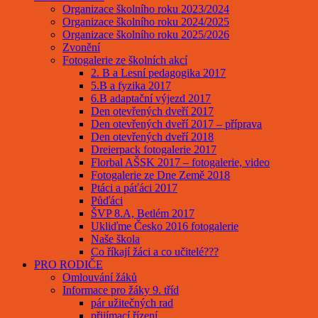
Organizace školního roku 2023/2024
Organizace školního roku 2024/2025
Organizace školního roku 2025/2026
Zvonění
Fotogalerie ze školních akcí
2. B a Lesní pedagogika 2017
5.B a fyzika 2017
6.B adaptační výjezd 2017
Den otevřených dveří 2017
Den otevřených dveří 2017 – příprava
Den otevřených dveří 2018
Dreierpack fotogalerie 2017
Florbal AŠSK 2017 – fotogalerie, video
Fotogalerie ze Dne Země 2018
Ptáci a páťáci 2017
Půďáci
ŠVP 8.A, Betlém 2017
Ukliďme Česko 2016 fotogalerie
Naše škola
Co říkají žáci a co učitelé???
PRO RODIČE
Omlouvání žáků
Informace pro žáky 9. tříd
pár užitečných rad
přijímací řízení