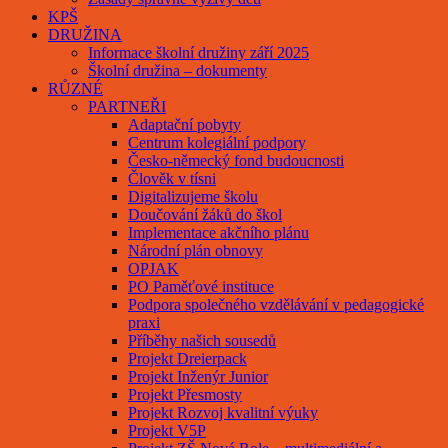
KPŠ
DRUŽINA
Informace školní družiny září 2025
Školní družina – dokumenty
RŮZNÉ
PARTNEŘI
Adaptační pobyty
Centrum kolegiální podpory
Česko-německý fond budoucnosti
Člověk v tísni
Digitalizujeme školu
Doučování žáků do škol
Implementace akčního plánu
Národní plán obnovy
OPJAK
PO Paměťové instituce
Podpora společného vzdělávání v pedagogické
praxi
Příběhy našich sousedů
Projekt Dreierpack
Projekt Inženýr Junior
Projekt Přesmosty
Projekt Rozvoj kvalitní výuky
Projekt V5P