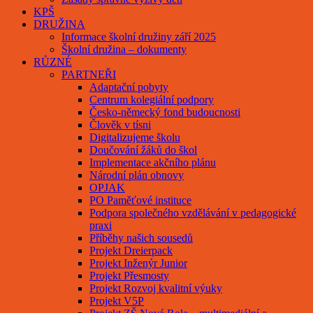
KPŠ
DRUŽINA
Informace školní družiny září 2025
Školní družina – dokumenty
RŮZNÉ
PARTNEŘI
Adaptační pobyty
Centrum kolegiální podpory
Česko-německý fond budoucnosti
Člověk v tísni
Digitalizujeme školu
Doučování žáků do škol
Implementace akčního plánu
Národní plán obnovy
OPJAK
PO Paměťové instituce
Podpora společného vzdělávání v pedagogické
praxi
Příběhy našich sousedů
Projekt Dreierpack
Projekt Inženýr Junior
Projekt Přesmosty
Projekt Rozvoj kvalitní výuky
Projekt V5P