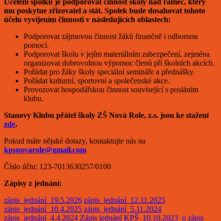
Účelem spolku je podporovat činnost školy nad rámec, který
mu poskytne zřizovatel a stát. Spolek bude dosahovat tohoto
účelu vyvíjením činnosti v následujících oblastech:
Podporovat zájmovou činnost žáků finančně i odbornou
pomocí.
Podporovat školu v jejím materiálním zabezpečení, zejména
organizovat dobrovolnou výpomoc členů při školních akcích.
Pořádat pro žáky školy speciální semináře a přednášky.
Pořádat kulturní, sportovní a společenské akce.
Provozovat hospodářskou činnost související s posláním
klubu.
Stanovy Klubu přátel školy ZŠ Nová Role, z.s. jsou ke stažení
zde
.
Pokud máte nějaké dotazy, kontaktujte nás na
kpsnovarole@gmail.com
Číslo účtu: 123-7013630257/0100
Zápisy z jednání:
zápis_jednání_19.5.2026
zápis_jednání_12.11.2025
zápis_jednání_10.4.2025
zápis_jednání_5.11.2024
zápis_jednání_4.4.2024
Zápis jednání KPŠ_10.10.2023_o
zápis