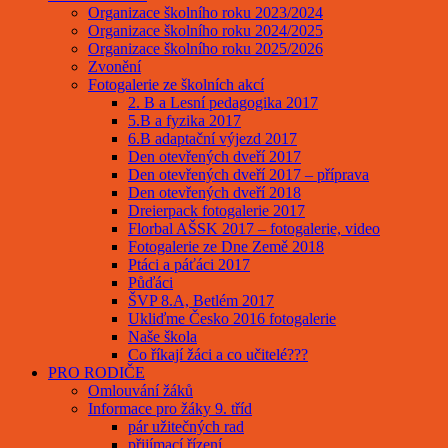
Organizace školního roku 2023/2024
Organizace školního roku 2024/2025
Organizace školního roku 2025/2026
Zvonění
Fotogalerie ze školních akcí
2. B a Lesní pedagogika 2017
5.B a fyzika 2017
6.B adaptační výjezd 2017
Den otevřených dveří 2017
Den otevřených dveří 2017 – příprava
Den otevřených dveří 2018
Dreierpack fotogalerie 2017
Florbal AŠSK 2017 – fotogalerie, video
Fotogalerie ze Dne Země 2018
Ptáci a páťáci 2017
Půďáci
ŠVP 8.A, Betlém 2017
Ukliďme Česko 2016 fotogalerie
Naše škola
Co říkají žáci a co učitelé???
PRO RODIČE
Omlouvání žáků
Informace pro žáky 9. tříd
pár užitečných rad
přijímací řízení