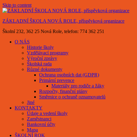
Skip to content
ZÁKLADNÍ ŠKOLA NOVÁ ROLE, příspěvková organizace
Školní 232, 362 25 Nová Role, telefon: 774 362 251
O NÁS
Historie školy
Vzdělávací programy
Výroční zprávy
Školská rada
Různé dokumenty
Ochrana osobních dat (GDPR)
Primární prevence
Materiály pro rodiče a žáky
Rozpočty, finanční plány
Směrnice o ochraně oznamovatelů
Jiné
KONTAKTY
Údaje a vedení školy
Zaměstnanci
Bankovní účty
Mapa
ŠKOLNÍ ROK