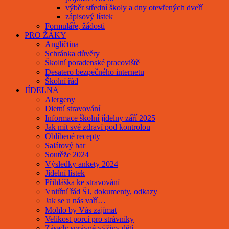
výběr střední školy a dny otevřených dveří
zápisový lístek
Formuláře, žádosti
PRO ŽÁKY
Angličtina
Schránka důvěry
Školní poradenské pracoviště
Desatero bezpečného internetu
Školní řád
JÍDELNA
Alergeny
Dietní stravování
Informace školní jídelny září 2025
Jak mít své zdraví pod kontrolou
Oblíbené recepty
Salátový bar
Soutěže 2024
Výsledky ankety 2024
Jídelní lístek
Přihláška ke stravování
Vnitřní řád ŠJ, dokumenty, odkazy
Jak se u nás vaří…
Mohlo by Vás zajímat
Velikost porcí pro strávníky
Zásady správné výživy dětí