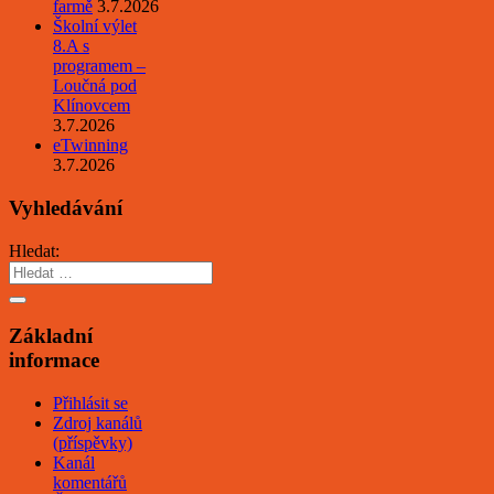
farmě
3.7.2026
Školní výlet
8.A s
programem –
Loučná pod
Klínovcem
3.7.2026
eTwinning
3.7.2026
Vyhledávání
Hledat:
Základní
informace
Přihlásit se
Zdroj kanálů
(příspěvky)
Kanál
komentářů