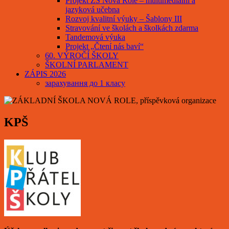
Projekt ZŠ Nová Role – multimediální a
jazyková učebna
Rozvoj kvalitní výuky – Šablony III
Stravování ve školách a školkách zdarma
Tandemová výuka
Projekt „Čtení nás baví“
60. VÝROČÍ ŠKOLY
ŠKOLNÍ PARLAMENT
ZÁPIS 2026
зарахування до 1 класу
KPŠ