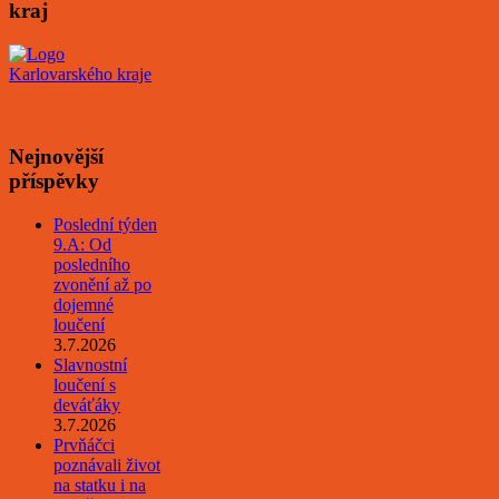
kraj
Nejnovější
příspěvky
Poslední týden
9.A: Od
posledního
zvonění až po
dojemné
loučení
3.7.2026
Slavnostní
loučení s
deváťáky
3.7.2026
Prvňáčci
poznávali život
na statku i na