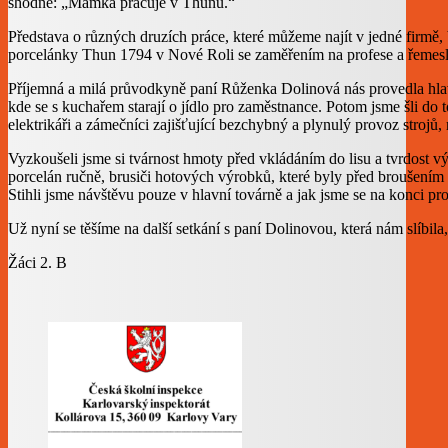
shodné: „Mamka pracuje v Thunu.“
Představa o různých druzích práce, které můžeme najít v jedné firmě,
porcelánky Thun 1794 v Nové Roli se zaměřením na profese a řemesla. C
Příjemná a milá průvodkyně paní Růženka Dolinová nás provedla hlavn
kde se s kuchařem starají o jídlo pro zaměstnance. Potom jsme šli do
elektrikáři a zámečníci zajišťující bezchybný a plynulý provoz strojů
Vyzkoušeli jsme si tvárnost hmoty před vkládáním do lisu a tvrdost výro
porcelán ručně, brusiči hotových výrobků, které byly před broušením ze
Stihli jsme návštěvu pouze v hlavní továrně a jak jsme se na konci p
Už nyní se těšíme na další setkání s paní Dolinovou, která nám slíbila
Žáci 2. B