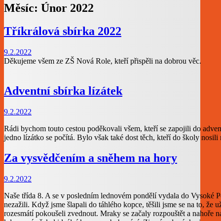
Měsíc:
Únor 2022
Tříkrálová sbírka 2022
9.2.2022
Děkujeme všem ze ZŠ Nová Role, kteří přispěli na dobrou věc.
Adventní sbírka lízátek
9.2.2022
Rádi bychom touto cestou poděkovali všem, kteří se zapojili do advent
jedno lízátko se počítá. Bylo však také dost těch, kteří do školy nosil
Za vysvědčením a sněhem na hory
9.2.2022
Naše třída 8. A se v posledním lednovém pondělí vydala do Vysoké Pe
nezažili. Když jsme šlapali do táhlého kopce, těšili jsme se na to, 
rozesmátí pokoušeli zvednout. Mraky se začaly rozpouštět a nahoře na 