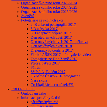
Organizace školního roku 2023/2024
Organizace školního roku 2024/2025
Organizace školního roku 2025/2026
Zvonění
Fotogalerie ze školních akcí
2. B a Lesní pedagogika 2017
5.B a fyzika 2017
6.B adaptační výjezd 2017
Den otevřených dveří 2017
Den otevřených dveří 2017 – příprava
Den otevřených dveří 2018
Dreierpack fotogalerie 2017
Florbal AŠSK 2017 – fotogalerie, video
Fotogalerie ze Dne Země 2018
Ptáci a páťáci 2017
Půďáci
ŠVP 8.A, Betlém 2017
Ukliďme Česko 2016 fotogalerie
Naše škola
Co říkají žáci a co učitelé???
PRO RODIČE
Omlouvání žáků
Informace pro žáky 9. tříd
pár užitečných rad
přijímací řízení