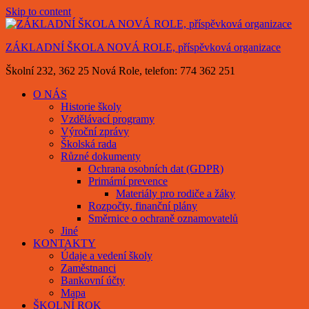
Skip to content
ZÁKLADNÍ ŠKOLA NOVÁ ROLE, příspěvková organizace
Školní 232, 362 25 Nová Role, telefon: 774 362 251
O NÁS
Historie školy
Vzdělávací programy
Výroční zprávy
Školská rada
Různé dokumenty
Ochrana osobních dat (GDPR)
Primární prevence
Materiály pro rodiče a žáky
Rozpočty, finanční plány
Směrnice o ochraně oznamovatelů
Jiné
KONTAKTY
Údaje a vedení školy
Zaměstnanci
Bankovní účty
Mapa
ŠKOLNÍ ROK