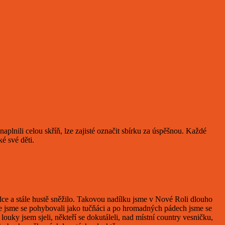
aplnili celou skříň, lze zajisté označit sbírku za úspěšnou. Každé
ké své děti.
ce a stále hustě sněžilo. Takovou nadílku jsme v Nové Roli dlouho
akže jsme se pohybovali jako tučňáci a po hromadných pádech jsme se
uky jsem sjeli, někteří se dokutáleli, nad místní country vesničku,