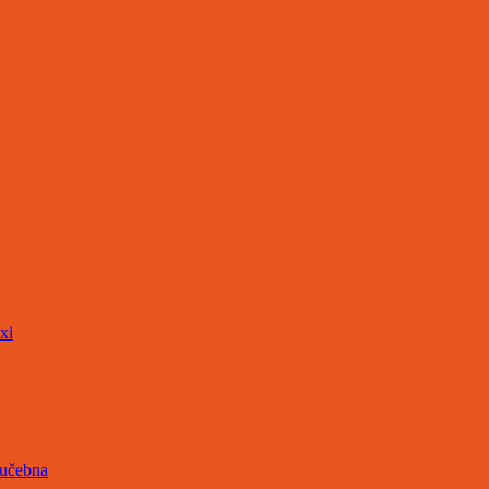
xi
 učebna