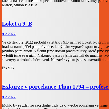
kde na nás čekal ideální kopec na bobování. Zimní radovánky jsme zak
Marek, Šimon P. a 8. A
Loket a 9. B
8.2.2022
Ve čtvrtek 3.2. 2022 proběhl výlet třidy 9.B na hrad Loket. Po první 
hrad za námi přišel pan průvodce, který nám vyprávěl spoustu zajímavý
prvního patra hradu. Všichni jsme dostali pracovní listy, které jsme 
vyfotili jsme se u nich. Nakonec výstavy jsme zavítali do mučírny, k
suvenýry a drobné občerstvení. Na závěr výletu jsme se navrátili do 
žák 9.B
Exkurze v porcelánce Thun 1794 – profese
8.2.2022
Mohlo by se zdát, že žáci druhé třídy už o výrobě porcelánu ve firmě