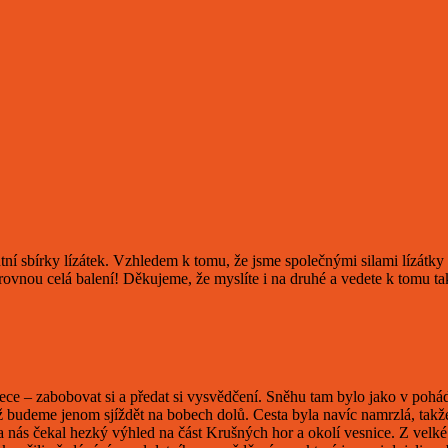
ní sbírky lízátek. Vzhledem k tomu, že jsme společnými silami lízátky n
i rovnou celá balení! Děkujeme, že myslíte i na druhé a vedete k tomu ta
ce – zabobovat si a předat si vysvědčení. Sněhu tam bylo jako v pohád
že už budeme jenom sjíždět na bobech dolů. Cesta byla navíc namrzlá, t
nás čekal hezký výhled na část Krušných hor a okolí vesnice. Z velké lo