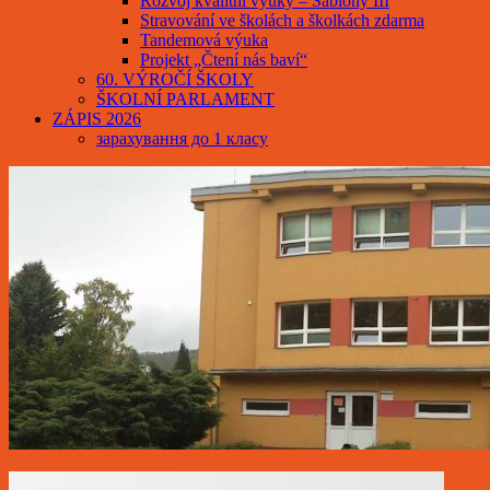
Rozvoj kvalitní výuky – Šablony III
Stravování ve školách a školkách zdarma
Tandemová výuka
Projekt „Čtení nás baví“
60. VÝROČÍ ŠKOLY
ŠKOLNÍ PARLAMENT
ZÁPIS 2026
зарахування до 1 класу