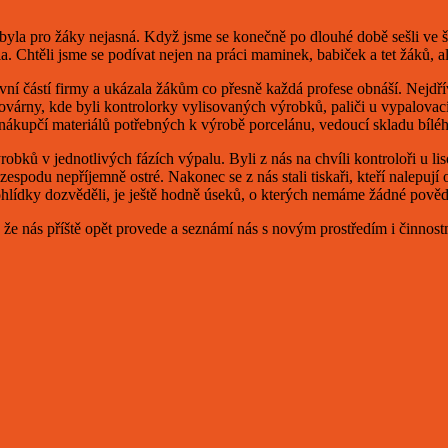
 byla pro žáky nejasná. Když jsme se konečně po dlouhé době sešli ve 
htěli jsme se podívat nejen na práci maminek, babiček a tet žáků, ale 
í částí firmy a ukázala žákům co přesně každá profese obnáší. Nejdřív
 továrny, kde byli kontrolorky vylisovaných výrobků, paliči u vypalova
, nákupčí materiálů potřebných k výrobě porcelánu, vedoucí skladu bílé
bků v jednotlivých fázích výpalu. Byli z nás na chvíli kontroloři u liso
spodu nepříjemně ostré. Nakonec se z nás stali tiskaři, kteří nalepují 
rohlídky dozvěděli, je ještě hodně úseků, o kterých nemáme žádné pově
, že nás příště opět provede a seznámí nás s novým prostředím i činnost