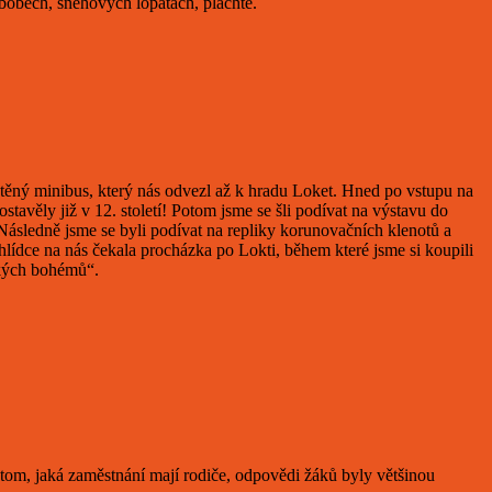
 bobech, sněhových lopatách, plachtě.
jištěný minibus, který nás odvezl až k hradu Loket. Hned po vstupu na
tavěly již v 12. století! Potom jsme se šli podívat na výstavu do
 Následně jsme se byli podívat na repliky korunovačních klenotů a
lídce na nás čekala procházka po Lokti, během které jsme si koupili
ských bohémů“.
 tom, jaká zaměstnání mají rodiče, odpovědi žáků byly většinou