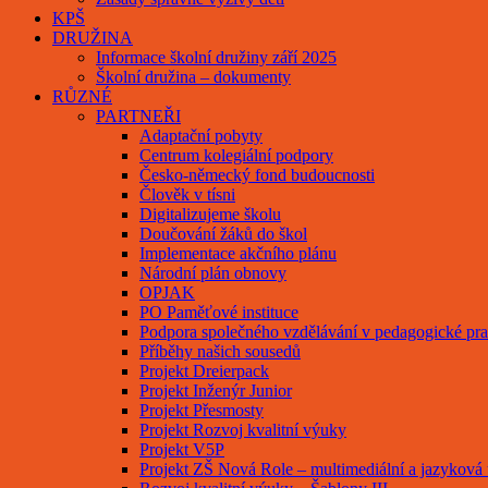
KPŠ
DRUŽINA
Informace školní družiny září 2025
Školní družina – dokumenty
RŮZNÉ
PARTNEŘI
Adaptační pobyty
Centrum kolegiální podpory
Česko-německý fond budoucnosti
Člověk v tísni
Digitalizujeme školu
Doučování žáků do škol
Implementace akčního plánu
Národní plán obnovy
OPJAK
PO Paměťové instituce
Podpora společného vzdělávání v pedagogické pra
Příběhy našich sousedů
Projekt Dreierpack
Projekt Inženýr Junior
Projekt Přesmosty
Projekt Rozvoj kvalitní výuky
Projekt V5P
Projekt ZŠ Nová Role – multimediální a jazyková