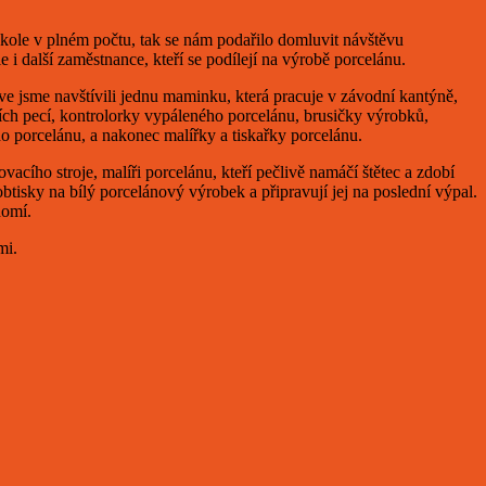
škole v plném počtu, tak se nám podařilo domluvit návštěvu
i další zaměstnance, kteří se podílejí na výrobě porcelánu.
e jsme navštívili jednu maminku, která pracuje v závodní kantýně,
cích pecí, kontrolorky vypáleného porcelánu, brusičky výrobků,
ho porcelánu, a nakonec malířky a tiskařky porcelánu.
vacího stroje, malíři porcelánu, kteří pečlivě namáčí štětec a zdobí
obtisky na bílý porcelánový výrobek a připravují jej na poslední výpal.
domí.
mi.