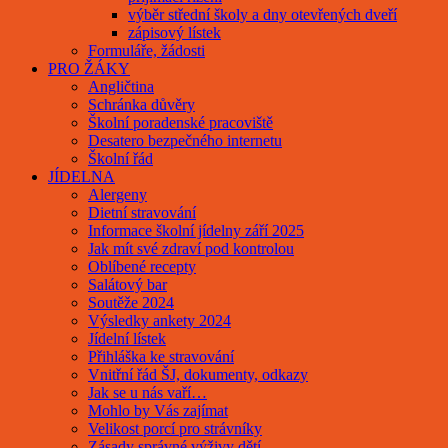
výběr střední školy a dny otevřených dveří
zápisový lístek
Formuláře, žádosti
PRO ŽÁKY
Angličtina
Schránka důvěry
Školní poradenské pracoviště
Desatero bezpečného internetu
Školní řád
JÍDELNA
Alergeny
Dietní stravování
Informace školní jídelny září 2025
Jak mít své zdraví pod kontrolou
Oblíbené recepty
Salátový bar
Soutěže 2024
Výsledky ankety 2024
Jídelní lístek
Přihláška ke stravování
Vnitřní řád ŠJ, dokumenty, odkazy
Jak se u nás vaří…
Mohlo by Vás zajímat
Velikost porcí pro strávníky
Zásady správné výživy dětí