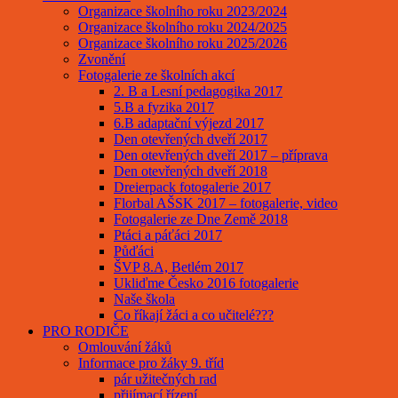
Organizace školního roku 2023/2024
Organizace školního roku 2024/2025
Organizace školního roku 2025/2026
Zvonění
Fotogalerie ze školních akcí
2. B a Lesní pedagogika 2017
5.B a fyzika 2017
6.B adaptační výjezd 2017
Den otevřených dveří 2017
Den otevřených dveří 2017 – příprava
Den otevřených dveří 2018
Dreierpack fotogalerie 2017
Florbal AŠSK 2017 – fotogalerie, video
Fotogalerie ze Dne Země 2018
Ptáci a páťáci 2017
Půďáci
ŠVP 8.A, Betlém 2017
Ukliďme Česko 2016 fotogalerie
Naše škola
Co říkají žáci a co učitelé???
PRO RODIČE
Omlouvání žáků
Informace pro žáky 9. tříd
pár užitečných rad
přijímací řízení