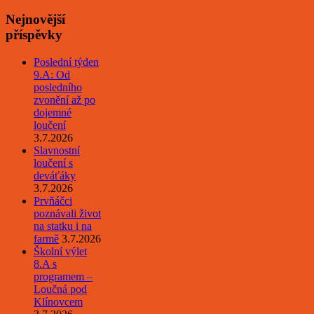
Nejnovější
příspěvky
Poslední týden
9.A: Od
posledního
zvonění až po
dojemné
loučení
3.7.2026
Slavnostní
loučení s
deváťáky
3.7.2026
Prvňáčci
poznávali život
na statku i na
farmě
3.7.2026
Školní výlet
8.A s
programem –
Loučná pod
Klínovcem