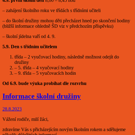
4.9. první školní den
8,00 – 8,45 hod
– zahájení školního roku ve třídách s třídními učiteli
– do školní družiny mohou děti přecházet hned po skončení hodiny
(bližší informace ohledně ŠD viz v předchozím příspěvku)
– školní jídelna vaří od 4. 9.
5.9. Den s třídním učitelem
třída – 2 vyučovací hodiny, následně možnost odejít do
družiny
– 5. třída – 4 vyučovací hodiny
– 9. třída – 5 vyučovacích hodin
Od 6.9. bude výuka probíhat dle rozvrhu
Informace školní družiny
28.8.2023
Vážení rodiče, milí žáci,
zdravíme Vás s přicházejícím novým školním rokem a sdělujeme
několik důležitých informací.