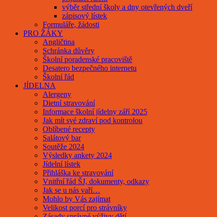
výběr střední školy a dny otevřených dveří
zápisový lístek
Formuláře, žádosti
PRO ŽÁKY
Angličtina
Schránka důvěry
Školní poradenské pracoviště
Desatero bezpečného internetu
Školní řád
JÍDELNA
Alergeny
Dietní stravování
Informace školní jídelny září 2025
Jak mít své zdraví pod kontrolou
Oblíbené recepty
Salátový bar
Soutěže 2024
Výsledky ankety 2024
Jídelní lístek
Přihláška ke stravování
Vnitřní řád ŠJ, dokumenty, odkazy
Jak se u nás vaří…
Mohlo by Vás zajímat
Velikost porcí pro strávníky
Zásady správné výživy dětí