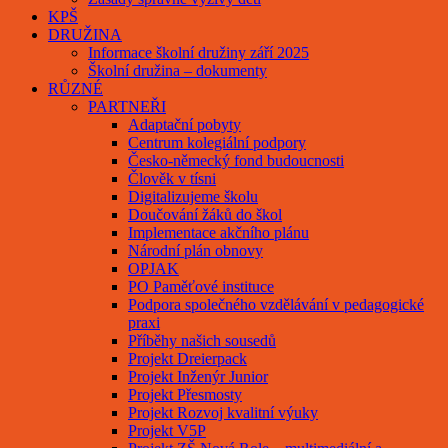
KPŠ
DRUŽINA
Informace školní družiny září 2025
Školní družina – dokumenty
RŮZNÉ
PARTNEŘI
Adaptační pobyty
Centrum kolegiální podpory
Česko-německý fond budoucnosti
Člověk v tísni
Digitalizujeme školu
Doučování žáků do škol
Implementace akčního plánu
Národní plán obnovy
OPJAK
PO Paměťové instituce
Podpora společného vzdělávání v pedagogické
praxi
Příběhy našich sousedů
Projekt Dreierpack
Projekt Inženýr Junior
Projekt Přesmosty
Projekt Rozvoj kvalitní výuky
Projekt V5P