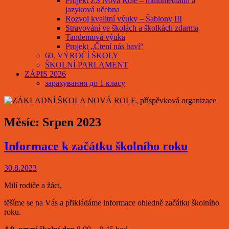
Projekt ZŠ Nová Role – multimediální a
jazyková učebna
Rozvoj kvalitní výuky – Šablony III
Stravování ve školách a školkách zdarma
Tandemová výuka
Projekt „Čtení nás baví“
60. VÝROČÍ ŠKOLY
ŠKOLNÍ PARLAMENT
ZÁPIS 2026
зарахування до 1 класу
Měsíc:
Srpen 2023
Informace k začátku školního roku
30.8.2023
Milí rodiče a žáci,
těšíme se na Vás a přikládáme informace ohledně začátku školního
roku.