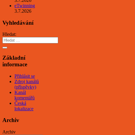
3.7.2026
eTwinning
3.7.2026
Vyhledávání
Hledat:
Základní
informace
Přihlásit se
Zdroj kanálů
(příspěvky)
Kanál
komentářů
Česká
lokalizace
Archiv
Archiv