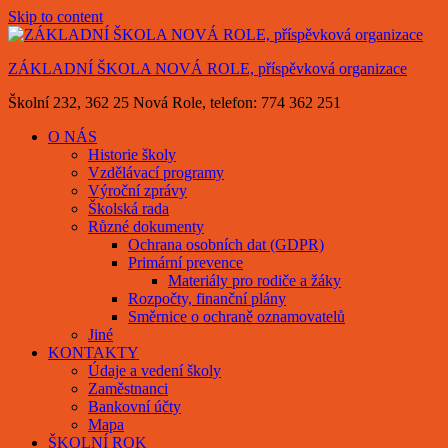
Skip to content
ZÁKLADNÍ ŠKOLA NOVÁ ROLE, příspěvková organizace
Školní 232, 362 25 Nová Role, telefon: 774 362 251
O NÁS
Historie školy
Vzdělávací programy
Výroční zprávy
Školská rada
Různé dokumenty
Ochrana osobních dat (GDPR)
Primární prevence
Materiály pro rodiče a žáky
Rozpočty, finanční plány
Směrnice o ochraně oznamovatelů
Jiné
KONTAKTY
Údaje a vedení školy
Zaměstnanci
Bankovní účty
Mapa
ŠKOLNÍ ROK