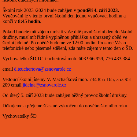
Školní rok 2023 /2024 bude zahájen v
pondělí 4. září 2023.
Vyučování je v tento první školní den jednu vyučovací hodinu a
končí v
8:45 hodin
.
Pokud budete mít zájem umístit vaše dítě první školní den do školní
družiny, musí mít řádně vyplněnou přihlášku a uhrazený oběd ve
školní jídelně. Po obědě budeme ve 12:00 hodin. Prosíme Vás o
telefonické nebo písemné sdělení, zda máte zájem v tento den o ŠD.
Vychovatelka ŠD D.Teuchertová mob. 603 966 959, 776 433 384
email
d.teuchertova@zsnovarole.cz
Vedoucí školní jídelny V. Machačková mob. 734 855 165, 353 951
209 email
jidelna@zsnovarole.cz
Od úterý 5. září 2023 bude zahájen běžný provoz školní družiny.
Děkujeme a přejeme šťastné vykročení do nového školního roku.
Vychovatelky ŠD