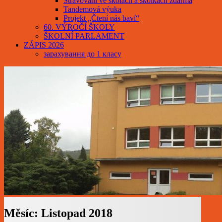
Stravování ve školách a školkách zdarma
Tandemová výuka
Projekt „Čtení nás baví“
60. VÝROČÍ ŠKOLY
ŠKOLNÍ PARLAMENT
ZÁPIS 2026
зарахування до 1 класу
Měsíc:
Listopad 2018