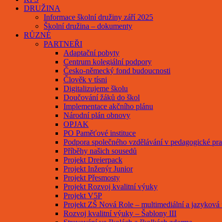
DRUŽINA
Informace školní družiny září 2025
Školní družina – dokumenty
RŮZNÉ
PARTNEŘI
Adaptační pobyty
Centrum kolegiální podpory
Česko-německý fond budoucnosti
Člověk v tísni
Digitalizujeme školu
Doučování žáků do škol
Implementace akčního plánu
Národní plán obnovy
OPJAK
PO Paměťové instituce
Podpora společného vzdělávání v pedagogické pra
Příběhy našich sousedů
Projekt Dreierpack
Projekt Inženýr Junior
Projekt Přesmosty
Projekt Rozvoj kvalitní výuky
Projekt V5P
Projekt ZŠ Nová Role – multimediální a jazyková
Rozvoj kvalitní výuky – Šablony III