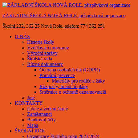
Skip
to
ZÁKLADNÍ ŠKOLA NOVÁ ROLE, příspěvková organizace
content
Školní 232, 362 25 Nová Role, telefon: 774 362 251
O NÁS
Historie školy
Vzdělávací programy
Výroční zprávy
Školská rada
Různé dokumenty
Ochrana osobních dat (GDPR)
Primární prevence
Materiály pro rodiče a žáky
Rozpočty, finanční plány
Směrnice o ochraně oznamovatelů
Jiné
KONTAKTY
Údaje a vedení školy
Zaměstnanci
Bankovní účty
Mapa
ŠKOLNÍ ROK
Organizace školního roku 2023/2024