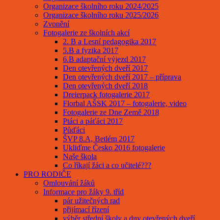
Organizace školního roku 2024/2025
Organizace školního roku 2025/2026
Zvonění
Fotogalerie ze školních akcí
2. B a Lesní pedagogika 2017
5.B a fyzika 2017
6.B adaptační výjezd 2017
Den otevřených dveří 2017
Den otevřených dveří 2017 – příprava
Den otevřených dveří 2018
Dreierpack fotogalerie 2017
Florbal AŠSK 2017 – fotogalerie, video
Fotogalerie ze Dne Země 2018
Ptáci a páťáci 2017
Půďáci
ŠVP 8.A, Betlém 2017
Ukliďme Česko 2016 fotogalerie
Naše škola
Co říkají žáci a co učitelé???
PRO RODIČE
Omlouvání žáků
Informace pro žáky 9. tříd
pár užitečných rad
přijímací řízení
výběr střední školy a dny otevřených dveří