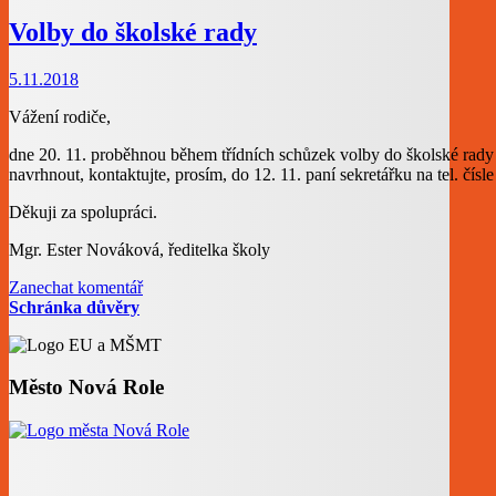
Volby do školské rady
5.11.2018
Vážení rodiče,
dne 20. 11. proběhnou během třídních schůzek volby do školské rady 
navrhnout, kontaktujte, prosím, do 12. 11. paní sekretářku na tel. čísl
Děkuji za spolupráci.
Mgr. Ester Nováková, ředitelka školy
Zanechat komentář
Schránka důvěry
Město Nová Role