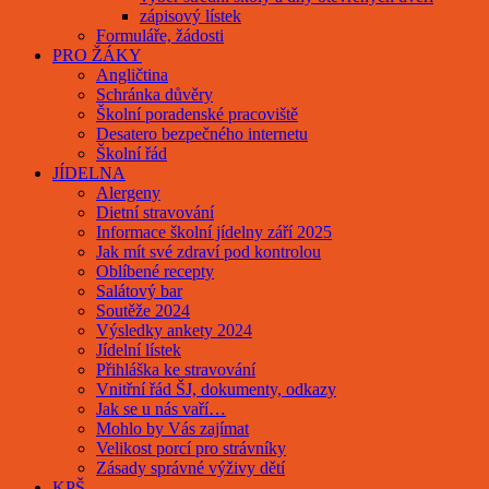
zápisový lístek
Formuláře, žádosti
PRO ŽÁKY
Angličtina
Schránka důvěry
Školní poradenské pracoviště
Desatero bezpečného internetu
Školní řád
JÍDELNA
Alergeny
Dietní stravování
Informace školní jídelny září 2025
Jak mít své zdraví pod kontrolou
Oblíbené recepty
Salátový bar
Soutěže 2024
Výsledky ankety 2024
Jídelní lístek
Přihláška ke stravování
Vnitřní řád ŠJ, dokumenty, odkazy
Jak se u nás vaří…
Mohlo by Vás zajímat
Velikost porcí pro strávníky
Zásady správné výživy dětí
KPŠ