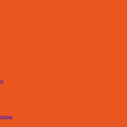
xi
 učebna