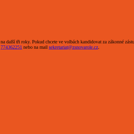
na další tři roky. Pokud chcete ve volbách kandidovat za zákonné zás
e
774362251
nebo na mail
sekretariat@zsnovarole.cz
.