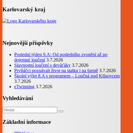
Karlovarský kraj
Nejnovější příspěvky
Poslední týden 9.A: Od posledního zvonění až po
dojemné loučení
3.7.2026
Slavnostní loučení s deváťáky
3.7.2026
Prvňáčci poznávali život na statku i na farmě
3.7.2026
Školní výlet 8.A s programem – Loučná pod Klínovcem
3.7.2026
eTwinning
3.7.2026
Vyhledávání
Hledat:
Základní informace