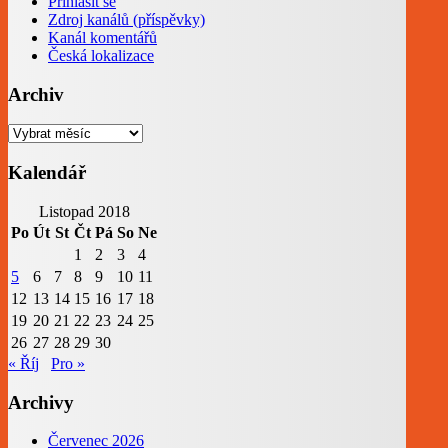
Přihlásit se
Zdroj kanálů (příspěvky)
Kanál komentářů
Česká lokalizace
Archiv
Archiv
Kalendář
Listopad 2018
Po
Út
St
Čt
Pá
So
Ne
1
2
3
4
5
6
7
8
9
10
11
12
13
14
15
16
17
18
19
20
21
22
23
24
25
26
27
28
29
30
« Říj
Pro »
Archivy
Červenec 2026