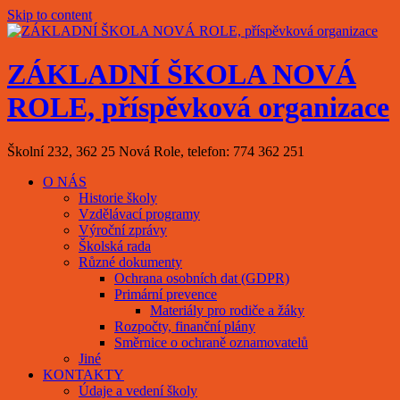
Skip to content
ZÁKLADNÍ ŠKOLA NOVÁ
ROLE, příspěvková organizace
Školní 232, 362 25 Nová Role, telefon: 774 362 251
O NÁS
Historie školy
Vzdělávací programy
Výroční zprávy
Školská rada
Různé dokumenty
Ochrana osobních dat (GDPR)
Primární prevence
Materiály pro rodiče a žáky
Rozpočty, finanční plány
Směrnice o ochraně oznamovatelů
Jiné
KONTAKTY
Údaje a vedení školy