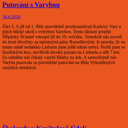
Putování s Varybou
30.6.2026
Źáci 5. A již od 1. třídy pravidelně prozkoumávají Karlovy Vary a
jejich blízké okolí s velrybou Varybou. Tento úžasný projekt
Štěpánky Šťastné vstoupil již do 19. ročníku. Tentokrát nás zavedl
do lesní divočiny za tajemnými pány Russellovými. Je pravda, že na
tomto místě nedaleko Linhartu jsme ještě nikdo nebyl. Prošli jsme se
lázeňskými lesy, navštívili divoká prasata na Linhartu a ušli 7 km.
Za odměnu nás čekaly varybí šňůrky na krk. A samozřejmě nás
Varyba pasovala za pravidelné putování na třídu Vykutálených
varybích detektivů.