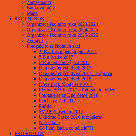
Zaměstnanci
Bankovní účty
Mapa
ŠKOLNÍ ROK
Organizace školního roku 2023/2024
Organizace školního roku 2024/2025
Organizace školního roku 2025/2026
Zvonění
Fotogalerie ze školních akcí
2. B a Lesní pedagogika 2017
5.B a fyzika 2017
6.B adaptační výjezd 2017
Den otevřených dveří 2017
Den otevřených dveří 2017 – příprava
Den otevřených dveří 2018
Dreierpack fotogalerie 2017
Florbal AŠSK 2017 – fotogalerie, video
Fotogalerie ze Dne Země 2018
Ptáci a páťáci 2017
Půďáci
ŠVP 8.A, Betlém 2017
Ukliďme Česko 2016 fotogalerie
Naše škola
Co říkají žáci a co učitelé???
PRO RODIČE