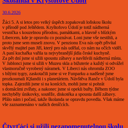
Školanda v Kryštofově Údolí
30.6.2026
Žáci 5. A si letos pro velký úspěch zopakovali loňskou školu
v přírodě pod Ještědem. Kryštofovo Údolí je totiž nádherná
vesnička s kouzelnou přírodou, památkami, a hlavně s blízkým
Libercem, kde je opravdu co poznávat. Loni jsme vše nestihli, a
proto jsme sem museli znovu. V penzionu Eva nás opět přivítal
skvělý majitel pan Jiří, který pro nás udělal, co nám na očích viděl.
A paní kuchařka vařila ta nejvybranější jídla české kuchyně.
Za pět dní jsme si užili spoustu zábavy a navštívili nádherná místa.
V Jablonci jsme si užili v Muzeu skla a bižuterie a každý si odvážel
vlastnoručně vyrobený náramek. V Liberci nás ohromila ZOO
s bílými tygry, zaskotačili jsme si ve Funparku a nadšeně jsme
prozkoumali IQlandii i s planetáriem. Návštěva Ranče v Údolí byla
topka. Zajezdili jsme si na konících, mohli jsme si pohrát
s domácími zvířaty, a nakonec jsme si opekli buřty. Během týdne
nechyběly únikovky, soutěže, diskotéka a spousta další zábavy.
Přálo nám i počasí, takže školanda se opravdu povedla. Však máme
vše zaznamenáno v našich deníčcích.
Čtvrťáci si užili nezapomenutelnou školu