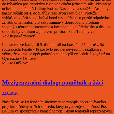
do bývalých poslaneckých lavic ve velkém jednacím sále. Přivítal je
učitel a moderátor Vladimír Kořen. Následovala soutěžní část, kdy
každý ročník od 4. do 9. třídy řešil svou sadu úloh. Protože
vyhlášení vítězů se odehrává hned v soutěžní den pozdě odpoledne,
zajistili organizátoři pro žáky zajímavý doprovodný program
spojený s tématem astronomie a kosmonautika. Přednášky a diskuze
se odehrály v dalším zajímavém prostoru Sala Terenny ve
Valdštejnské zahradě.
Leo se ve své kategorii 5. tříd umístil na krásném 37. místě z 64
soutěžících. Finále v Praze bylo pro něj nevšedním zážitkem a
věřím, že za rok se opět pokusí o co nejlepší výsledek. I když už na
Gymnáziu v Ostrově.
Miluše Dušková
Mezigenerační dialog: pamětník a žáci
22.6.2026
Naše škola se i v letošním školním roce zapojila do vzdělávacího
projektu Příběhy našich sousedů, který organizuje společnost Post
Bellum ve spolupráci s Pamětí národa. Školu tentokrát reprezentoval