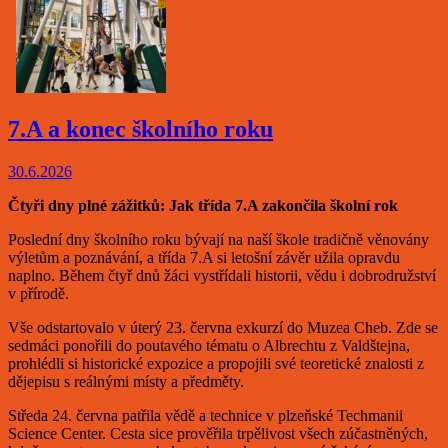
7.A a konec školního roku
30.6.2026
Čtyři dny plné zážitků: Jak třída 7.A zakončila školní rok
Poslední dny školního roku bývají na naší škole tradičně věnovány
výletům a poznávání, a třída 7.A si letošní závěr užila opravdu
naplno. Během čtyř dnů žáci vystřídali historii, vědu i dobrodružství
v přírodě.
Vše odstartovalo v úterý 23. června exkurzí do Muzea Cheb. Zde se
sedmáci ponořili do poutavého tématu o Albrechtu z Valdštejna,
prohlédli si historické expozice a propojili své teoretické znalosti z
dějepisu s reálnými místy a předměty.
Středa 24. června patřila vědě a technice v plzeňské Techmanii
Science Center. Cesta sice prověřila trpělivost všech zúčastněných,