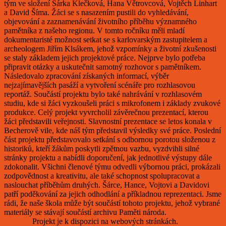
tým ve složení Šárka Klečková, Hana Větrovcová, Vojtěch Linhart
a David Šíma. Žáci se s nasazením pustili do vyhledávání,
objevování a zaznamenávání životního příběhu významného
pamětníka z našeho regionu. V tomto ročníku měli mladí
dokumentaristé možnost setkat se s karlovarským zastupitelem a
archeologem Jiřím Klsákem, jehož vzpomínky a životní zkušenosti
se staly základem jejich projektové práce. Nejprve bylo potřeba
připravit otázky a uskutečnit samotný rozhovor s pamětníkem.
Následovalo zpracování získaných informací, výběr
nejzajímavějších pasáží a vytvoření scénáře pro rozhlasovou
reportáž. Součástí projektu bylo také nahrávání v rozhlasovém
studiu, kde si žáci vyzkoušeli práci s mikrofonem i základy zvukové
produkce. Celý projekt vyvrcholil závěrečnou prezentací, kterou
žáci představili veřejnosti. Slavnostní prezentace se letos konala v
Becherově vile, kde náš tým představil výsledky své práce. Poslední
část projektu představovalo setkání s odbornou porotou složenou z
historiků, kteří žákům poskytli zpětnou vazbu, vyzdvihli silné
stránky projektu a nabídli doporučení, jak jednotlivé výstupy dále
zdokonalit. Všichni členové týmu odvedli výbornou práci, prokázali
zodpovědnost a kreativitu, ale také schopnost spolupracovat a
naslouchat příběhům druhých. Šárce, Hance, Vojtovi a Davidovi
patří poděkování za jejich odhodlání a příkladnou reprezentaci. Jsme
rádi, že naše škola může být součástí tohoto projektu, jehož vybrané
materiály se stávají součástí archivu Paměti národa.
Projekt je k dispozici na webových stránkách.