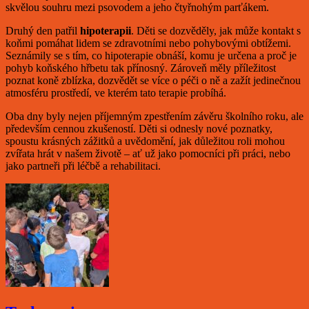
skvělou souhru mezi psovodem a jeho čtyřnohým parťákem.
Druhý den patřil
hipoterapii
. Děti se dozvěděly, jak může kontakt s
koňmi pomáhat lidem se zdravotními nebo pohybovými obtížemi.
Seznámily se s tím, co hipoterapie obnáší, komu je určena a proč je
pohyb koňského hřbetu tak přínosný. Zároveň měly příležitost
poznat koně zblízka, dozvědět se více o péči o ně a zažít jedinečnou
atmosféru prostředí, ve kterém tato terapie probíhá.
Oba dny byly nejen příjemným zpestřením závěru školního roku, ale
především cennou zkušeností. Děti si odnesly nové poznatky,
spoustu krásných zážitků a uvědomění, jak důležitou roli mohou
zvířata hrát v našem životě – ať už jako pomocníci při práci, nebo
jako partneři při léčbě a rehabilitaci.