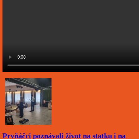
Prvňáčci poznávali život na statku i na