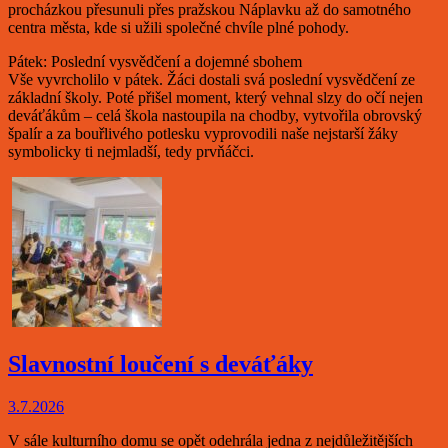
procházkou přesunuli přes pražskou Náplavku až do samotného
centra města, kde si užili společné chvíle plné pohody.
Pátek: Poslední vysvědčení a dojemné sbohem
Vše vyvrcholilo v pátek. Žáci dostali svá poslední vysvědčení ze
základní školy. Poté přišel moment, který vehnal slzy do očí nejen
deváťákům – celá škola nastoupila na chodby, vytvořila obrovský
špalír a za bouřlivého potlesku vyprovodili naše nejstarší žáky
symbolicky ti nejmladší, tedy prvňáčci.
Slavnostní loučení s deváťáky
3.7.2026
V sále kulturního domu se opět odehrála jedna z nejdůležitějších