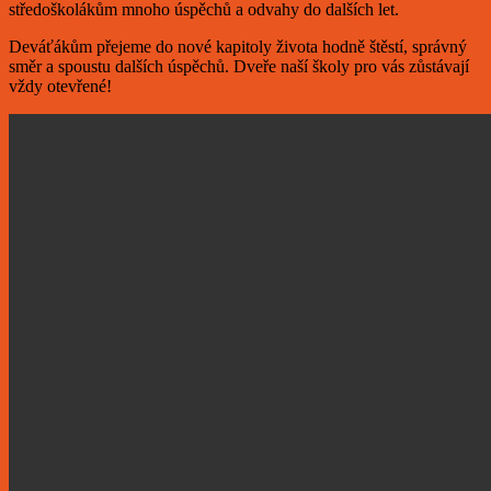
středoškolákům mnoho úspěchů a odvahy do dalších let.
Deváťákům přejeme do nové kapitoly života hodně štěstí, správný
směr a spoustu dalších úspěchů. Dveře naší školy pro vás zůstávají
vždy otevřené!