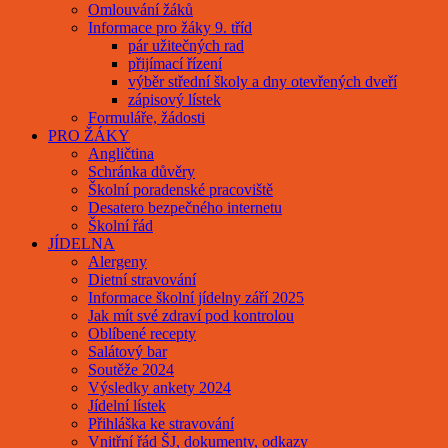
Omlouvání žáků
Informace pro žáky 9. tříd
pár užitečných rad
přijímací řízení
výběr střední školy a dny otevřených dveří
zápisový lístek
Formuláře, žádosti
PRO ŽÁKY
Angličtina
Schránka důvěry
Školní poradenské pracoviště
Desatero bezpečného internetu
Školní řád
JÍDELNA
Alergeny
Dietní stravování
Informace školní jídelny září 2025
Jak mít své zdraví pod kontrolou
Oblíbené recepty
Salátový bar
Soutěže 2024
Výsledky ankety 2024
Jídelní lístek
Přihláška ke stravování
Vnitřní řád ŠJ, dokumenty, odkazy