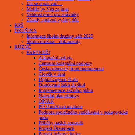
Jak se u nás vaří…
Mohlo by Vás zajímat
Velikost porcí pro strávníky
Zásady správné výživy dětí
KPŠ
DRUŽINA
Informace školní družiny září 2025
Školní družina – dokumenty
RŮZNÉ
PARTNEŘI
Adaptační pobyty
Centrum kolegiální podpory
Česko-německý fond budoucnosti
Člověk v tísni
Digitalizujeme školu
Doučování žáků do škol
Implementace akčního plánu
Národní plán obnovy
OPJAK
PO Paměťové instituce
Podpora společného vzdělávání v pedagogické
praxi
Příběhy našich sousedů
Projekt Dreierpack
Projekt Inženýr Junior