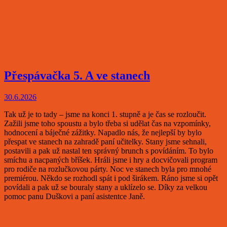
Přespávačka 5. A ve stanech
30.6.2026
Tak už je to tady – jsme na konci 1. stupně a je čas se rozloučit.
Zažili jsme toho spoustu a bylo třeba si udělat čas na vzpomínky,
hodnocení a báječné zážitky. Napadlo nás, že nejlepší by bylo
přespat ve stanech na zahradě paní učitelky. Stany jsme sehnali,
postavili a pak už nastal ten správný brunch s povídáním. To bylo
smíchu a nacpaných bříšek. Hráli jsme i hry a docvičovali program
pro rodiče na rozlučkovou párty. Noc ve stanech byla pro mnohé
premiérou. Někdo se rozhodl spát i pod širákem. Ráno jsme si opět
povídali a pak už se bouraly stany a uklízelo se. Díky za velkou
pomoc panu Duškovi a paní asistentce Janě.