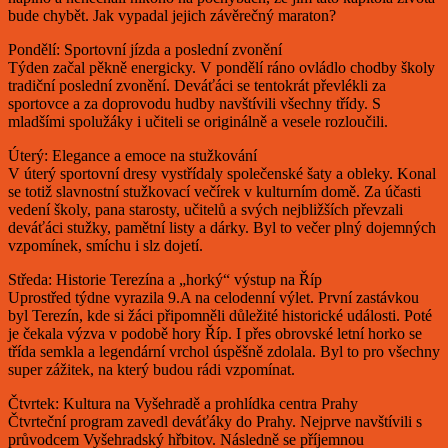
bude chybět. Jak vypadal jejich závěrečný maraton?
Pondělí: Sportovní jízda a poslední zvonění
Týden začal pěkně energicky. V pondělí ráno ovládlo chodby školy
tradiční poslední zvonění. Deváťáci se tentokrát převlékli za
sportovce a za doprovodu hudby navštívili všechny třídy. S
mladšími spolužáky i učiteli se originálně a vesele rozloučili.
Úterý: Elegance a emoce na stužkování
V úterý sportovní dresy vystřídaly společenské šaty a obleky. Konal
se totiž slavnostní stužkovací večírek v kulturním domě. Za účasti
vedení školy, pana starosty, učitelů a svých nejbližších převzali
deváťáci stužky, pamětní listy a dárky. Byl to večer plný dojemných
vzpomínek, smíchu i slz dojetí.
Středa: Historie Terezína a „horký“ výstup na Říp
Uprostřed týdne vyrazila 9.A na celodenní výlet. První zastávkou
byl Terezín, kde si žáci připomněli důležité historické události. Poté
je čekala výzva v podobě hory Říp. I přes obrovské letní horko se
třída semkla a legendární vrchol úspěšně zdolala. Byl to pro všechny
super zážitek, na který budou rádi vzpomínat.
Čtvrtek: Kultura na Vyšehradě a prohlídka centra Prahy
Čtvrteční program zavedl deváťáky do Prahy. Nejprve navštívili s
průvodcem Vyšehradský hřbitov. Následně se příjemnou