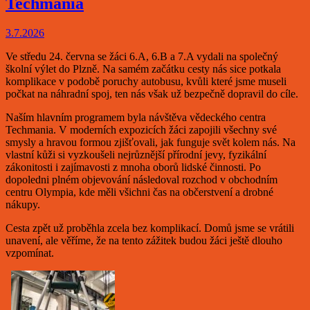
Techmania
3.7.2026
Ve středu 24. června se žáci 6.A, 6.B a 7.A vydali na společný
školní výlet do Plzně. Na samém začátku cesty nás sice potkala
komplikace v podobě poruchy autobusu, kvůli které jsme museli
počkat na náhradní spoj, ten nás však už bezpečně dopravil do cíle.
Naším hlavním programem byla návštěva vědeckého centra
Techmania. V moderních expozicích žáci zapojili všechny své
smysly a hravou formou zjišťovali, jak funguje svět kolem nás. Na
vlastní kůži si vyzkoušeli nejrůznější přírodní jevy, fyzikální
zákonitosti i zajímavosti z mnoha oborů lidské činnosti. Po
dopoledni plném objevování následoval rozchod v obchodním
centru Olympia, kde měli všichni čas na občerstvení a drobné
nákupy.
Cesta zpět už proběhla zcela bez komplikací. Domů jsme se vrátili
unavení, ale věříme, že na tento zážitek budou žáci ještě dlouho
vzpomínat.