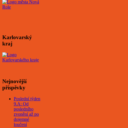
Karlovarský
kraj
Nejnovější
příspěvky
Poslední týden
9.A: Od
posledního
zvonění až po
dojemné
loučení