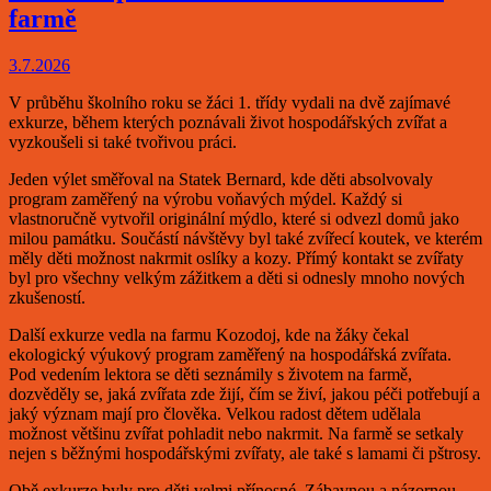
farmě
3.7.2026
V průběhu školního roku se žáci 1. třídy vydali na dvě zajímavé
exkurze, během kterých poznávali život hospodářských zvířat a
vyzkoušeli si také tvořivou práci.
Jeden výlet směřoval na Statek Bernard, kde děti absolvovaly
program zaměřený na výrobu voňavých mýdel. Každý si
vlastnoručně vytvořil originální mýdlo, které si odvezl domů jako
milou památku. Součástí návštěvy byl také zvířecí koutek, ve kterém
měly děti možnost nakrmit oslíky a kozy. Přímý kontakt se zvířaty
byl pro všechny velkým zážitkem a děti si odnesly mnoho nových
zkušeností.
Další exkurze vedla na farmu Kozodoj, kde na žáky čekal
ekologický výukový program zaměřený na hospodářská zvířata.
Pod vedením lektora se děti seznámily s životem na farmě,
dozvěděly se, jaká zvířata zde žijí, čím se živí, jakou péči potřebují a
jaký význam mají pro člověka. Velkou radost dětem udělala
možnost většinu zvířat pohladit nebo nakrmit. Na farmě se setkaly
nejen s běžnými hospodářskými zvířaty, ale také s lamami či pštrosy.
Obě exkurze byly pro děti velmi přínosné. Zábavnou a názornou