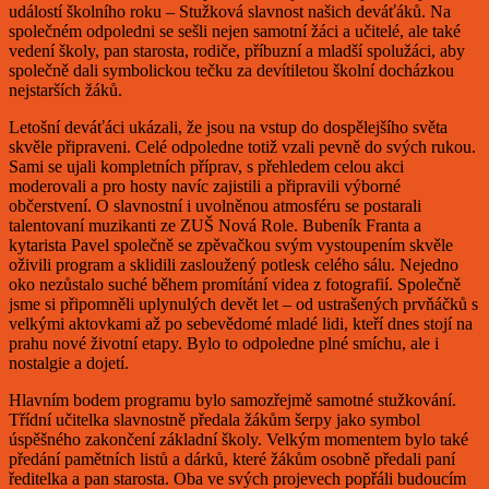
událostí školního roku – Stužková slavnost našich deváťáků. Na
společném odpoledni se sešli nejen samotní žáci a učitelé, ale také
vedení školy, pan starosta, rodiče, příbuzní a mladší spolužáci, aby
společně dali symbolickou tečku za devítiletou školní docházkou
nejstarších žáků.
Letošní deváťáci ukázali, že jsou na vstup do dospělejšího světa
skvěle připraveni. Celé odpoledne totiž vzali pevně do svých rukou.
Sami se ujali kompletních příprav, s přehledem celou akci
moderovali a pro hosty navíc zajistili a připravili výborné
občerstvení. O slavnostní i uvolněnou atmosféru se postarali
talentovaní muzikanti ze ZUŠ Nová Role. Bubeník Franta a
kytarista Pavel společně se zpěvačkou svým vystoupením skvěle
oživili program a sklidili zasloužený potlesk celého sálu. Nejedno
oko nezůstalo suché během promítání videa z fotografií. Společně
jsme si připomněli uplynulých devět let – od ustrašených prvňáčků s
velkými aktovkami až po sebevědomé mladé lidi, kteří dnes stojí na
prahu nové životní etapy. Bylo to odpoledne plné smíchu, ale i
nostalgie a dojetí.
Hlavním bodem programu bylo samozřejmě samotné stužkování.
Třídní učitelka slavnostně předala žákům šerpy jako symbol
úspěšného zakončení základní školy. Velkým momentem bylo také
předání pamětních listů a dárků, které žákům osobně předali paní
ředitelka a pan starosta. Oba ve svých projevech popřáli budoucím