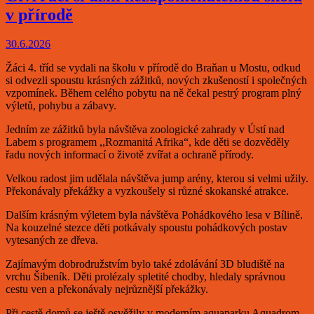
v přírodě
30.6.2026
Žáci 4. tříd se vydali na školu v přírodě do Braňan u Mostu, odkud
si odvezli spoustu krásných zážitků, nových zkušeností i společných
vzpomínek. Během celého pobytu na ně čekal pestrý program plný
výletů, pohybu a zábavy.
Jedním ze zážitků byla návštěva zoologické zahrady v Ústí nad
Labem s programem ,,Rozmanitá Afrika“, kde děti se dozvěděly
řadu nových informací o životě zvířat a ochraně přírody.
Velkou radost jim udělala návštěva jump arény, kterou si velmi užily.
Překonávaly překážky a vyzkoušely si různé skokanské atrakce.
Dalším krásným výletem byla návštěva Pohádkového lesa v Bílině.
Na kouzelné stezce děti potkávaly spoustu pohádkových postav
vytesaných ze dřeva.
Zajímavým dobrodružstvím bylo také zdolávání 3D bludiště na
vrchu Šibeník. Děti prolézaly spletité chodby, hledaly správnou
cestu ven a překonávaly nejrůznější překážky.
Při cestě domů se ještě osvěžily v moderním aquaparku Aquadrom