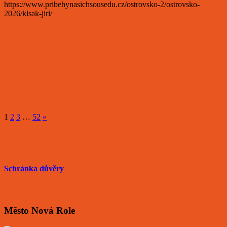
https://www.pribehynasichsousedu.cz/ostrovsko-2/ostrovsko-
2026/klsak-jiri/
1
2
3
…
52
»
Schránka důvěry
Město Nová Role