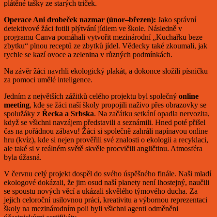
plátěné tašky ze starých triček.
Operace Ani drobeček nazmar (únor–březen):
Jako správní
detektivové žáci fotili plýtvání jídlem ve škole. Následně v
programu Canva pomáhali vytvořit mezinárodní „Kuchařku beze
zbytku“ plnou receptů ze zbytků jídel. Vědecky také zkoumali, jak
rychle se kazí ovoce a zelenina v různých podmínkách.
Na závěr žáci navrhli ekologický plakát, a dokonce složili písničku
za pomoci umělé inteligence.
Jedním z největších zážitků celého projektu byl společný
online
meeting
, kde se žáci naší školy propojili naživo přes obrazovky se
spolužáky z
Řecka a Srbska
. Na začátku setkání opadla nervozita,
když se všichni navzájem představili a seznámili. Hned poté přišel
čas na pořádnou zábavu! Žáci si společně zahráli napínavou online
hru (kvíz), kde si nejen prověřili své znalosti o ekologii a recyklaci,
ale také si v reálném světě skvěle procvičili angličtinu. Atmosféra
byla úžasná.
V červnu celý projekt dospěl do svého úspěšného finále. Naši mladí
ekologové dokázali, že jim osud naší planety není lhostejný, naučili
se spoustu nových věcí a ukázali skvělého týmového ducha. Za
jejich celoroční usilovnou práci, kreativitu a výbornou reprezentaci
školy na mezinárodním poli byli všichni agenti odměněni