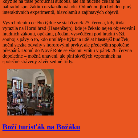
když se na trase porouchal autobus, ale ani nucené čekání na
náhradní spoj žákům nezkazilo náladu. Odměnou jim byl den plný
interaktivních experimentů, hlavolamů a zajímavých objevů.
Vyvrcholením celého týdne se stal čtvrtek 25. června, kdy třída
vyrazila na Horní hrad (Hauenštejn), kde je čekalo nejen objevování
hradních zákoutí, opékání, předání vysvědčení pod hradní věží,
souboj s pávy o to, kdo umí lépe hýkat a udělat hlasitější budíček,
noční stezka odvahy s hororovými prvky, ale především společné
přespání. Domů do Nové Role se všichni vrátili v pátek 26. června
dopoledne – možná unavení, ale plní skvělých vzpomínek na
společně strávený závěr sedmé třídy.
Boží turisťák na Božáku