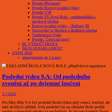
Projekt Přesmosty
Projekt Rozvoj kvalitní výuky
Projekt V5P
Projekt ZŠ Nová Role – multimediální a
jazyková učebna
Rozvoj kvalitní výuky – Šablony III
Stravování ve školách a školkách zdarma
Tandemová výuka
Projekt „Čtení nás baví“
60. VÝROČÍ ŠKOLY
ŠKOLNÍ PARLAMENT
ZÁPIS 2026
зарахування до 1 класу
Poslední týden 9.A: Od posledního
zvonění až po dojemné loučení
3.7.2026
Pro žáky třídy 9.A byl poslední školní týden plný emocí, loučení, ale
také skvělých zážitků. Svůj poslední čas na základní škole prožili
naplno a nenechali nikoho na pochybách, že jim tato kapitola života