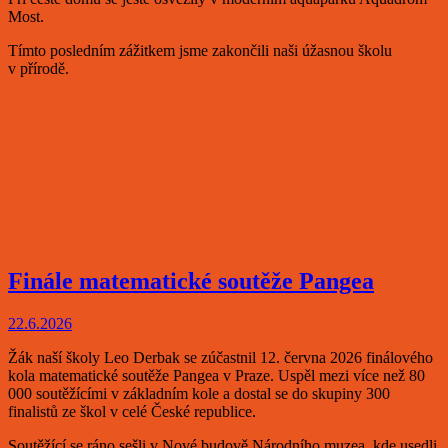
Most.
Tímto posledním zážitkem jsme zakončili naši úžasnou školu
v přírodě.
Finále matematické soutěže Pangea
22.6.2026
Žák naší školy Leo Derbak se zúčastnil 12. června 2026 finálového
kola matematické soutěže Pangea v Praze. Uspěl mezi více než 80
000 soutěžícími v základním kole a dostal se do skupiny 300
finalistů ze škol v celé České republice.
Soutěžící se ráno sešli v Nové budově Národního muzea, kde usedli