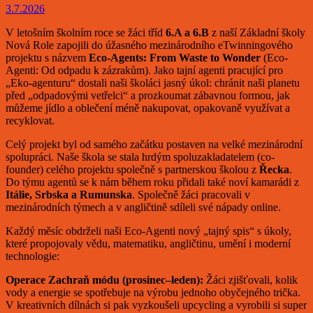
3.7.2026
V letošním školním roce se žáci tříd
6.A a 6.B
z naší Základní školy
Nová Role zapojili do úžasného mezinárodního eTwinningového
projektu s názvem
Eco-Agents: From Waste to Wonder
(Eco-
Agenti: Od odpadu k zázrakům). Jako tajní agenti pracující pro
„Eko-agenturu“ dostali naši školáci jasný úkol: chránit naši planetu
před „odpadovými vetřelci“ a prozkoumat zábavnou formou, jak
můžeme jídlo a oblečení méně nakupovat, opakovaně využívat a
recyklovat.
Celý projekt byl od samého začátku postaven na velké mezinárodní
spolupráci. Naše škola se stala hrdým spoluzakladatelem (co-
founder) celého projektu společně s partnerskou školou z
Řecka
.
Do týmu agentů se k nám během roku přidali také noví kamarádi z
Itálie, Srbska a Rumunska
. Společně žáci pracovali v
mezinárodních týmech a v angličtině sdíleli své nápady online.
Každý měsíc obdrželi naši Eco-Agenti nový „tajný spis“ s úkoly,
které propojovaly vědu, matematiku, angličtinu, umění i moderní
technologie:
Operace Zachraň módu (prosinec–leden):
Žáci zjišťovali, kolik
vody a energie se spotřebuje na výrobu jednoho obyčejného trička.
V kreativních dílnách si pak vyzkoušeli upcycling a vyrobili si super