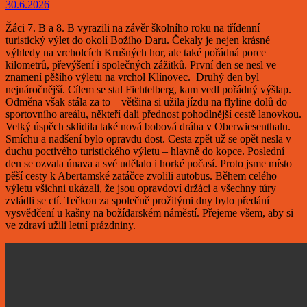
30.6.2026
Žáci 7. B a 8. B vyrazili na závěr školního roku na třídenní
turistický výlet do okolí Božího Daru. Čekaly je nejen krásné
výhledy na vrcholcích Krušných hor, ale také pořádná porce
kilometrů, převýšení i společných zážitků. První den se nesl ve
znamení pěšího výletu na vrchol Klínovec. Druhý den byl
nejnáročnější. Cílem se stal Fichtelberg, kam vedl pořádný výšlap.
Odměna však stála za to – většina si užila jízdu na flyline dolů do
sportovního areálu, někteří dali přednost pohodlnější cestě lanovkou.
Velký úspěch sklidila také nová bobová dráha v Oberwiesenthalu.
Smíchu a nadšení bylo opravdu dost. Cesta zpět už se opět nesla v
duchu poctivého turistického výletu – hlavně do kopce. Poslední
den se ozvala únava a své udělalo i horké počasí. Proto jsme místo
pěší cesty k Abertamské zatáčce zvolili autobus. Během celého
výletu všichni ukázali, že jsou opravdoví držáci a všechny túry
zvládli se ctí. Tečkou za společně prožitými dny bylo předání
vysvědčení u kašny na božídarském náměstí. Přejeme všem, aby si
ve zdraví užili letní prázdniny.