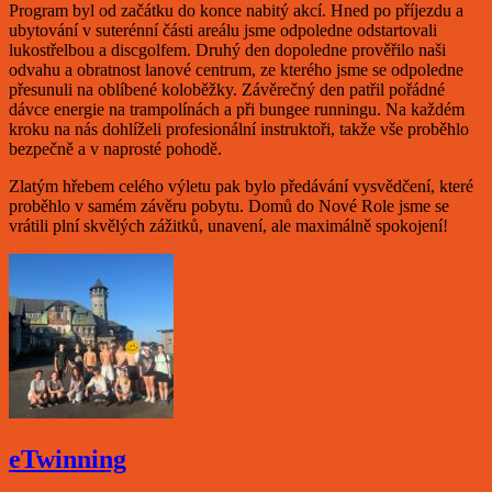
Program byl od začátku do konce nabitý akcí. Hned po příjezdu a
ubytování v suterénní části areálu jsme odpoledne odstartovali
lukostřelbou a discgolfem. Druhý den dopoledne prověřilo naši
odvahu a obratnost lanové centrum, ze kterého jsme se odpoledne
přesunuli na oblíbené koloběžky. Závěrečný den patřil pořádné
dávce energie na trampolínách a při bungee runningu. Na každém
kroku na nás dohlíželi profesionální instruktoři, takže vše proběhlo
bezpečně a v naprosté pohodě.
Zlatým hřebem celého výletu pak bylo předávání vysvědčení, které
proběhlo v samém závěru pobytu. Domů do Nové Role jsme se
vrátili plní skvělých zážitků, unavení, ale maximálně spokojení!
eTwinning