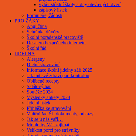
výběr střední školy a dny otevřených dveří
zápisový lístek
Formuláře, žádosti
PRO ŽÁKY
Angličtina
Schránka důvěry
Školní poradenské pracoviště
Desatero bezpečného internetu
Školní řád
JÍDELNA
Alergeny
Dietní stravování
Informace školní jídelny září 2025
Jak mít své zdraví pod kontrolou
Oblíbené recepty
Salátový bar
Soutěže 2024
Výsledky ankety 2024
Jídelní lístek
Přihláška ke stravování
Vnitřní řád ŠJ, dokumenty, odkazy
Jak se u nás vaří…
Mohlo by Vás zajímat
Velikost porcí pro strávníky
Zásady správné výživy dětí