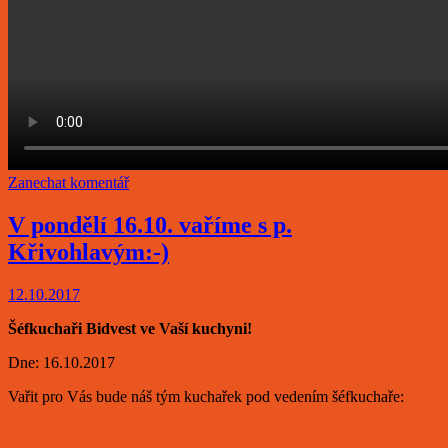
Zanechat komentář
V pondělí 16.10. vaříme s p.
Křivohlavým:-)
12.10.2017
Šéfkuchaři Bidvest ve Vaší kuchyni!
Dne: 16.10.2017
Vařit pro Vás bude náš tým kuchařek pod vedením šéfkuchaře: