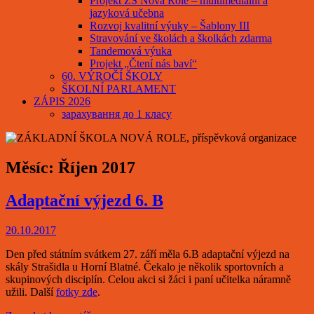
Projekt ZŠ Nová Role – multimediální a
jazyková učebna
Rozvoj kvalitní výuky – Šablony III
Stravování ve školách a školkách zdarma
Tandemová výuka
Projekt „Čtení nás baví“
60. VÝROČÍ ŠKOLY
ŠKOLNÍ PARLAMENT
ZÁPIS 2026
зарахування до 1 класу
Měsíc:
Říjen 2017
Adaptační výjezd 6. B
20.10.2017
Den před státním svátkem 27. září měla 6.B adaptační výjezd na
skály Strašidla u Horní Blatné. Čekalo je několik sportovních a
skupinových disciplín. Celou akci si žáci i paní učitelka náramně
užili. Další
fotky zde
.