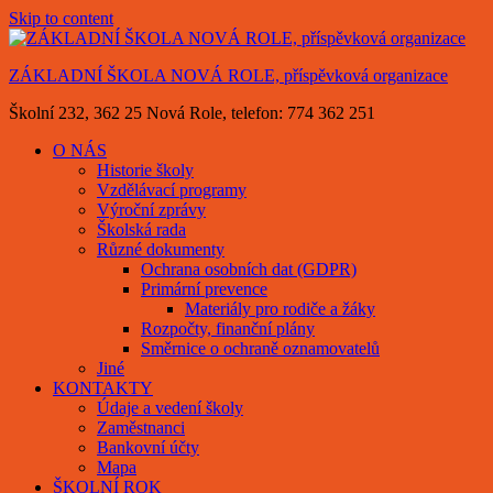
Skip to content
ZÁKLADNÍ ŠKOLA NOVÁ ROLE, příspěvková organizace
Školní 232, 362 25 Nová Role, telefon: 774 362 251
O NÁS
Historie školy
Vzdělávací programy
Výroční zprávy
Školská rada
Různé dokumenty
Ochrana osobních dat (GDPR)
Primární prevence
Materiály pro rodiče a žáky
Rozpočty, finanční plány
Směrnice o ochraně oznamovatelů
Jiné
KONTAKTY
Údaje a vedení školy
Zaměstnanci
Bankovní účty
Mapa
ŠKOLNÍ ROK