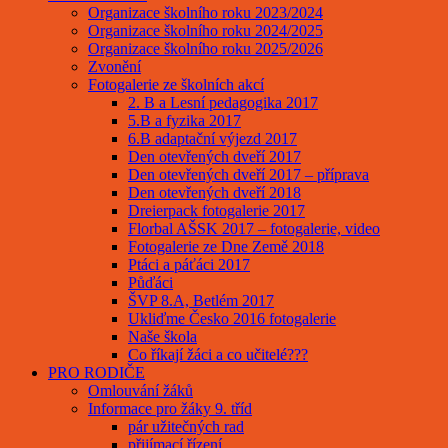
Organizace školního roku 2023/2024
Organizace školního roku 2024/2025
Organizace školního roku 2025/2026
Zvonění
Fotogalerie ze školních akcí
2. B a Lesní pedagogika 2017
5.B a fyzika 2017
6.B adaptační výjezd 2017
Den otevřených dveří 2017
Den otevřených dveří 2017 – příprava
Den otevřených dveří 2018
Dreierpack fotogalerie 2017
Florbal AŠSK 2017 – fotogalerie, video
Fotogalerie ze Dne Země 2018
Ptáci a páťáci 2017
Půďáci
ŠVP 8.A, Betlém 2017
Ukliďme Česko 2016 fotogalerie
Naše škola
Co říkají žáci a co učitelé???
PRO RODIČE
Omlouvání žáků
Informace pro žáky 9. tříd
pár užitečných rad
přijímací řízení