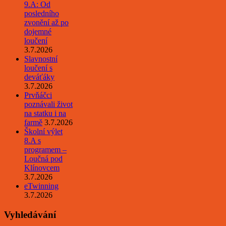
9.A: Od
posledního
zvonění až po
dojemné
loučení
3.7.2026
Slavnostní
loučení s
deváťáky
3.7.2026
Prvňáčci
poznávali život
na statku i na
farmě
3.7.2026
Školní výlet
8.A s
programem –
Loučná pod
Klínovcem
3.7.2026
eTwinning
3.7.2026
Vyhledávání