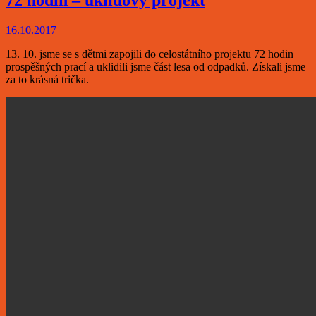
72 hodin – úklidový projekt
16.10.2017
13. 10. jsme se s dětmi zapojili do celostátního projektu 72 hodin
prospěšných prací a uklidili jsme část lesa od odpadků. Získali jsme
za to krásná trička.