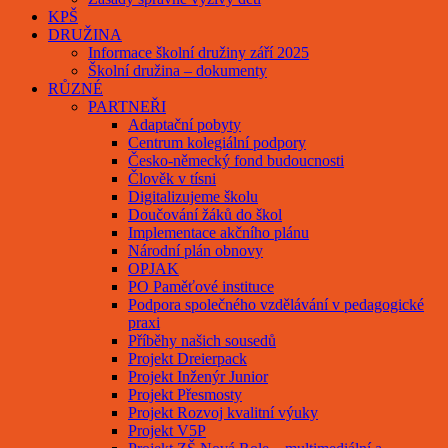
KPŠ
DRUŽINA
Informace školní družiny září 2025
Školní družina – dokumenty
RŮZNÉ
PARTNEŘI
Adaptační pobyty
Centrum kolegiální podpory
Česko-německý fond budoucnosti
Člověk v tísni
Digitalizujeme školu
Doučování žáků do škol
Implementace akčního plánu
Národní plán obnovy
OPJAK
PO Paměťové instituce
Podpora společného vzdělávání v pedagogické
praxi
Příběhy našich sousedů
Projekt Dreierpack
Projekt Inženýr Junior
Projekt Přesmosty
Projekt Rozvoj kvalitní výuky
Projekt V5P