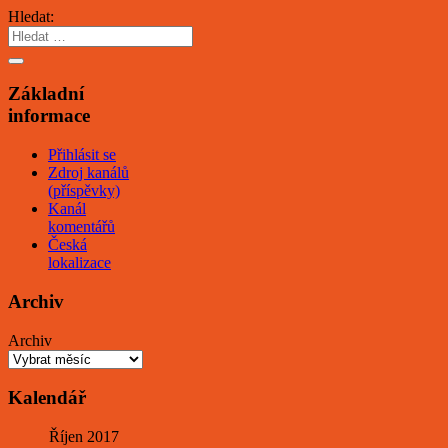
Hledat:
Základní
informace
Přihlásit se
Zdroj kanálů
(příspěvky)
Kanál
komentářů
Česká
lokalizace
Archiv
Archiv
Kalendář
Říjen 2017