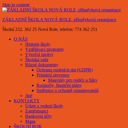
Skip to content
ZÁKLADNÍ ŠKOLA NOVÁ ROLE, příspěvková organizace
Školní 232, 362 25 Nová Role, telefon: 774 362 251
O NÁS
Historie školy
Vzdělávací programy
Výroční zprávy
Školská rada
Různé dokumenty
Ochrana osobních dat (GDPR)
Primární prevence
Materiály pro rodiče a žáky
Rozpočty, finanční plány
Směrnice o ochraně oznamovatelů
Jiné
KONTAKTY
Údaje a vedení školy
Zaměstnanci
Bankovní účty
Mapa
ŠKOLNÍ ROK