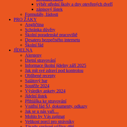
výběr střední školy a dny otevřených dveří
zápisový lístek
Formuláře, žádosti
PRO ŽÁKY
Angličtina
Schránka důvěry
Školní poradenské pracoviště
Desatero bezpečného internetu
Školní řád
JÍDELNA
Alergeny
Dietní stravování
Informace školní jídelny září 2025
Jak mít své zdraví pod kontrolou
Oblíbené recepty
Salátový bar
Soutěže 2024
Výsledky ankety 2024
Jídelní lístek
Přihláška ke stravování
Vnitřní řád ŠJ, dokumenty, odkazy
Jak se u nás vaří…
Mohlo by Vás zajímat
Velikost porcí pro strávníky
Zásady správné výživy dětí