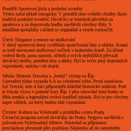
Pondělí: Sportovní jízda a poslední zvonění
Týden začal pěkně energicky. V pondělí ráno ovládlo chodby školy
tradiční poslední zvonění. Deváťáci se tentokrát převlékli za
sportovce a za doprovodu hudby navštívili všechny třídy. S
mladšími spolužáky i učiteli se originálně a vesele rozloučili.
Úterý: Elegance a emoce na stužkování
V úterý sportovní dresy vystřídaly společenské šaty a obleky. Konal
se totiž slavnostní stužkovací večírek v kulturním domě. Za účasti
vedení školy, pana starosty, učitelů a svých nejbližších převzali
deváťáci stužky, pamětní listy a dárky. Byl to večer plný dojemných
vzpomínek, smíchu i slz dojetí.
Středa: Historie Terezína a „horký“ výstup na Říp
Uprostřed týdne vyrazila 9.A na celodenní výlet. První zastávkou
byl Terezín, kde si žáci připomněli důležité historické události. Poté
je čekala výzva v podobě hory Říp. I přes obrovské letní horko se
třída semkla a legendární vrchol úspěšně zdolala. Byl to pro všechny
super zážitek, na který budou rádi vzpomínat.
Čtvrtek: Kultura na Vyšehradě a prohlídka centra Prahy
Čtvrteční program zavedl deváťáky do Prahy. Nejprve navštívili s
průvodcem Vyšehradský hřbitov. Následně se příjemnou
procházkou přesunuli přes pražskou Náplavku až do samotného