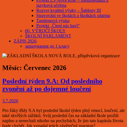
Projekt ZŠ Nová Role – multimediální a
jazyková učebna
Rozvoj kvalitní výuky – Šablony III
Stravování ve školách a školkách zdarma
Tandemová výuka
Projekt „Čtení nás baví“
60. VÝROČÍ ŠKOLY
ŠKOLNÍ PARLAMENT
ZÁPIS 2026
зарахування до 1 класу
Měsíc:
Červenec 2026
Poslední týden 9.A: Od posledního
zvonění až po dojemné loučení
3.7.2026
Pro žáky třídy 9.A byl poslední školní týden plný emocí, loučení, ale
také skvělých zážitků. Svůj poslední čas na základní škole prožili
naplno a nenechali nikoho na pochybách, že jim tato kapitola života
bude chybět. Jak vypadal jejich závěrečný maraton?