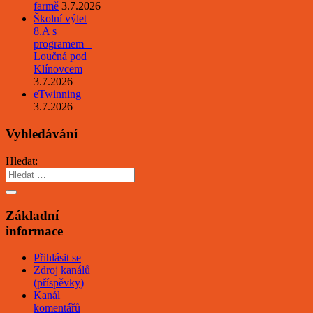
farmě
3.7.2026
Školní výlet
8.A s
programem –
Loučná pod
Klínovcem
3.7.2026
eTwinning
3.7.2026
Vyhledávání
Hledat:
Základní
informace
Přihlásit se
Zdroj kanálů
(příspěvky)
Kanál
komentářů