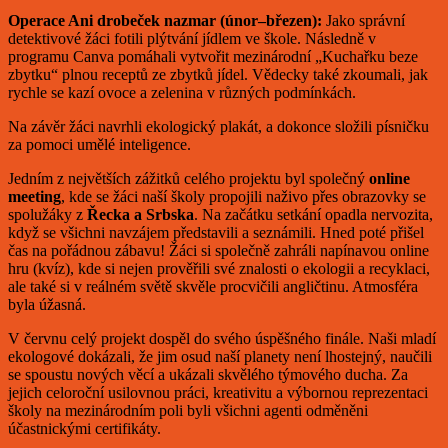
Operace Ani drobeček nazmar (únor–březen):
Jako správní
detektivové žáci fotili plýtvání jídlem ve škole. Následně v
programu Canva pomáhali vytvořit mezinárodní „Kuchařku beze
zbytku“ plnou receptů ze zbytků jídel. Vědecky také zkoumali, jak
rychle se kazí ovoce a zelenina v různých podmínkách.
Na závěr žáci navrhli ekologický plakát, a dokonce složili písničku
za pomoci umělé inteligence.
Jedním z největších zážitků celého projektu byl společný
online
meeting
, kde se žáci naší školy propojili naživo přes obrazovky se
spolužáky z
Řecka a Srbska
. Na začátku setkání opadla nervozita,
když se všichni navzájem představili a seznámili. Hned poté přišel
čas na pořádnou zábavu! Žáci si společně zahráli napínavou online
hru (kvíz), kde si nejen prověřili své znalosti o ekologii a recyklaci,
ale také si v reálném světě skvěle procvičili angličtinu. Atmosféra
byla úžasná.
V červnu celý projekt dospěl do svého úspěšného finále. Naši mladí
ekologové dokázali, že jim osud naší planety není lhostejný, naučili
se spoustu nových věcí a ukázali skvělého týmového ducha. Za
jejich celoroční usilovnou práci, kreativitu a výbornou reprezentaci
školy na mezinárodním poli byli všichni agenti odměněni
účastnickými certifikáty.