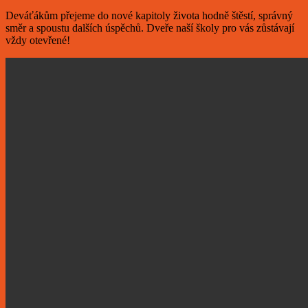
Deváťákům přejeme do nové kapitoly života hodně štěstí, správný
směr a spoustu dalších úspěchů. Dveře naší školy pro vás zůstávají
vždy otevřené!