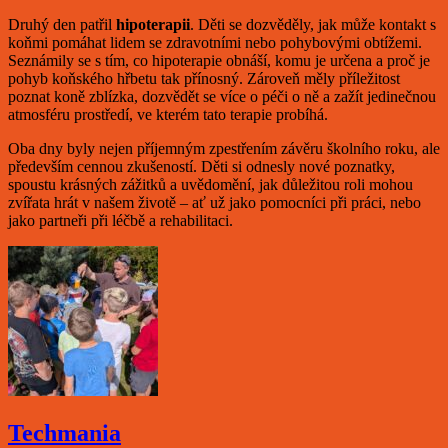
Druhý den patřil
hipoterapii
. Děti se dozvěděly, jak může kontakt s
koňmi pomáhat lidem se zdravotními nebo pohybovými obtížemi.
Seznámily se s tím, co hipoterapie obnáší, komu je určena a proč je
pohyb koňského hřbetu tak přínosný. Zároveň měly příležitost
poznat koně zblízka, dozvědět se více o péči o ně a zažít jedinečnou
atmosféru prostředí, ve kterém tato terapie probíhá.
Oba dny byly nejen příjemným zpestřením závěru školního roku, ale
především cennou zkušeností. Děti si odnesly nové poznatky,
spoustu krásných zážitků a uvědomění, jak důležitou roli mohou
zvířata hrát v našem životě – ať už jako pomocníci při práci, nebo
jako partneři při léčbě a rehabilitaci.
Techmania