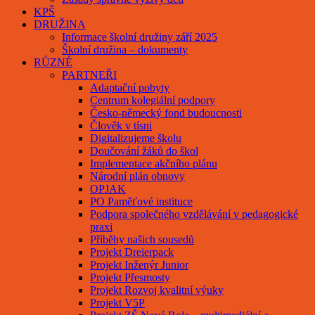
KPŠ
DRUŽINA
Informace školní družiny září 2025
Školní družina – dokumenty
RŮZNÉ
PARTNEŘI
Adaptační pobyty
Centrum kolegiální podpory
Česko-německý fond budoucnosti
Člověk v tísni
Digitalizujeme školu
Doučování žáků do škol
Implementace akčního plánu
Národní plán obnovy
OPJAK
PO Paměťové instituce
Podpora společného vzdělávání v pedagogické
praxi
Příběhy našich sousedů
Projekt Dreierpack
Projekt Inženýr Junior
Projekt Přesmosty
Projekt Rozvoj kvalitní výuky
Projekt V5P