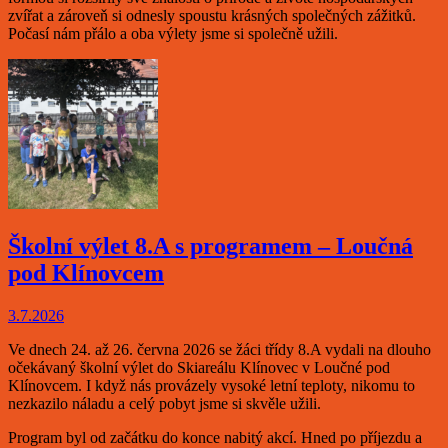
zvířat a zároveň si odnesly spoustu krásných společných zážitků.
Počasí nám přálo a oba výlety jsme si společně užili.
Školní výlet 8.A s programem – Loučná
pod Klínovcem
3.7.2026
Ve dnech 24. až 26. června 2026 se žáci třídy 8.A vydali na dlouho
očekávaný školní výlet do Skiareálu Klínovec v Loučné pod
Klínovcem. I když nás provázely vysoké letní teploty, nikomu to
nezkazilo náladu a celý pobyt jsme si skvěle užili.
Program byl od začátku do konce nabitý akcí. Hned po příjezdu a