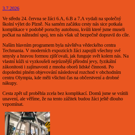
3.7.2026
Ve středu 24. června se žáci 6.A, 6.B a 7.A vydali na společný
školní výlet do Plzně. Na samém začátku cesty nás sice potkala
komplikace v podobě poruchy autobusu, kvůli které jsme museli
počkat na náhradní spoj, ten nás však už bezpečně dopravil do cíle.
Naším hlavním programem byla návštěva vědeckého centra
Techmania. V moderních expozicích žáci zapojili všechny své
smysly a hravou formou zjišťovali, jak funguje svět kolem nás. Na
vlastní kůži si vyzkoušeli nejrůznější přírodní jevy, fyzikální
zákonitosti i zajímavosti z mnoha oborů lidské činnosti. Po
dopoledni plném objevování následoval rozchod v obchodním
centru Olympia, kde měli všichni čas na občerstvení a drobné
nákupy.
Cesta zpět už proběhla zcela bez komplikací. Domů jsme se vrátili
unavení, ale věříme, že na tento zážitek budou žáci ještě dlouho
vzpomínat.