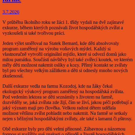
3.7.2026
V průběhu školního roku se žáci 1. třídy vydali na dvě zajímavé
exkurze, během kterých poznávali život hospodářských zvířat a
vyzkoušeli si také tvořivou práci.
Jeden výlet směřoval na Statek Bernard, kde děti absolvovaly
program zaměřený na výrobu voňavých mýdel. Každý si
vlastnoručně vytvořil originální mýdlo, které si odvezl domů jako
milou památku. Součástí návštěvy byl také zvířecí koutek, ve kterém
měly děti možnost nakrmit oslíky a kozy. Přímý kontakt se zvířaty
byl pro všechny velkým zážitkem a děti si odnesly mnoho nových
zkušeností.
Další exkurze vedla na farmu Kozodoj, kde na žáky čekal
ekologický výukový program zaměřený na hospodářská zvířata.
Pod vedením lektora se děti seznámily s životem na farmě,
dozvěděly se, jaká zvířata zde žijí, čím se živí, jakou péči potřebují a
jaký význam mají pro člověka. Velkou radost dětem udělala
možnost většinu zvířat pohladit nebo nakrmit. Na farmě se setkaly
nejen s běžnými hospodářskými zvířaty, ale také s lamami či pštrosy.
Obě exkurze byly pro děti velmi přínosné. Zábavnou a názornou
formou si rozšířily své znalosti o přírodě a životě hospodářských