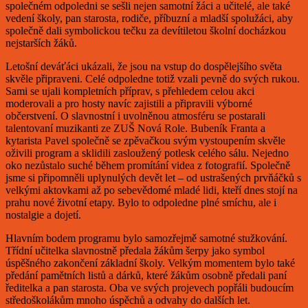
společném odpoledni se sešli nejen samotní žáci a učitelé, ale také
vedení školy, pan starosta, rodiče, příbuzní a mladší spolužáci, aby
společně dali symbolickou tečku za devítiletou školní docházkou
nejstarších žáků.
Letošní deváťáci ukázali, že jsou na vstup do dospělejšího světa
skvěle připraveni. Celé odpoledne totiž vzali pevně do svých rukou.
Sami se ujali kompletních příprav, s přehledem celou akci
moderovali a pro hosty navíc zajistili a připravili výborné
občerstvení. O slavnostní i uvolněnou atmosféru se postarali
talentovaní muzikanti ze ZUŠ Nová Role. Bubeník Franta a
kytarista Pavel společně se zpěvačkou svým vystoupením skvěle
oživili program a sklidili zasloužený potlesk celého sálu. Nejedno
oko nezůstalo suché během promítání videa z fotografií. Společně
jsme si připomněli uplynulých devět let – od ustrašených prvňáčků s
velkými aktovkami až po sebevědomé mladé lidi, kteří dnes stojí na
prahu nové životní etapy. Bylo to odpoledne plné smíchu, ale i
nostalgie a dojetí.
Hlavním bodem programu bylo samozřejmě samotné stužkování.
Třídní učitelka slavnostně předala žákům šerpy jako symbol
úspěšného zakončení základní školy. Velkým momentem bylo také
předání pamětních listů a dárků, které žákům osobně předali paní
ředitelka a pan starosta. Oba ve svých projevech popřáli budoucím
středoškolákům mnoho úspěchů a odvahy do dalších let.