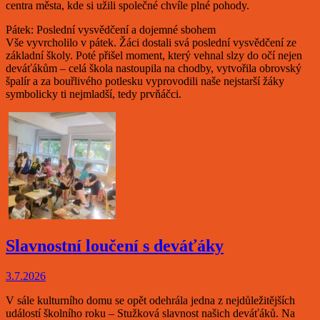
centra města, kde si užili společné chvíle plné pohody.
Pátek: Poslední vysvědčení a dojemné sbohem
Vše vyvrcholilo v pátek. Žáci dostali svá poslední vysvědčení ze
základní školy. Poté přišel moment, který vehnal slzy do očí nejen
deváťákům – celá škola nastoupila na chodby, vytvořila obrovský
špalír a za bouřlivého potlesku vyprovodili naše nejstarší žáky
symbolicky ti nejmladší, tedy prvňáčci.
Slavnostní loučení s deváťáky
3.7.2026
V sále kulturního domu se opět odehrála jedna z nejdůležitějších
událostí školního roku – Stužková slavnost našich deváťáků. Na