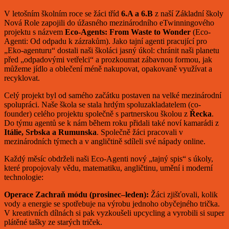
V letošním školním roce se žáci tříd
6.A a 6.B
z naší Základní školy
Nová Role zapojili do úžasného mezinárodního eTwinningového
projektu s názvem
Eco-Agents: From Waste to Wonder
(Eco-
Agenti: Od odpadu k zázrakům). Jako tajní agenti pracující pro
„Eko-agenturu“ dostali naši školáci jasný úkol: chránit naši planetu
před „odpadovými vetřelci“ a prozkoumat zábavnou formou, jak
můžeme jídlo a oblečení méně nakupovat, opakovaně využívat a
recyklovat.
Celý projekt byl od samého začátku postaven na velké mezinárodní
spolupráci. Naše škola se stala hrdým spoluzakladatelem (co-
founder) celého projektu společně s partnerskou školou z
Řecka
.
Do týmu agentů se k nám během roku přidali také noví kamarádi z
Itálie, Srbska a Rumunska
. Společně žáci pracovali v
mezinárodních týmech a v angličtině sdíleli své nápady online.
Každý měsíc obdrželi naši Eco-Agenti nový „tajný spis“ s úkoly,
které propojovaly vědu, matematiku, angličtinu, umění i moderní
technologie:
Operace Zachraň módu (prosinec–leden):
Žáci zjišťovali, kolik
vody a energie se spotřebuje na výrobu jednoho obyčejného trička.
V kreativních dílnách si pak vyzkoušeli upcycling a vyrobili si super
plátěné tašky ze starých triček.