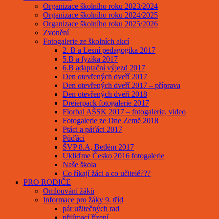
Organizace školního roku 2023/2024
Organizace školního roku 2024/2025
Organizace školního roku 2025/2026
Zvonění
Fotogalerie ze školních akcí
2. B a Lesní pedagogika 2017
5.B a fyzika 2017
6.B adaptační výjezd 2017
Den otevřených dveří 2017
Den otevřených dveří 2017 – příprava
Den otevřených dveří 2018
Dreierpack fotogalerie 2017
Florbal AŠSK 2017 – fotogalerie, video
Fotogalerie ze Dne Země 2018
Ptáci a páťáci 2017
Půďáci
ŠVP 8.A, Betlém 2017
Ukliďme Česko 2016 fotogalerie
Naše škola
Co říkají žáci a co učitelé???
PRO RODIČE
Omlouvání žáků
Informace pro žáky 9. tříd
pár užitečných rad
přijímací řízení