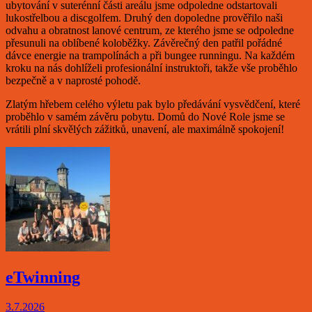
ubytování v suterénní části areálu jsme odpoledne odstartovali
lukostřelbou a discgolfem. Druhý den dopoledne prověřilo naši
odvahu a obratnost lanové centrum, ze kterého jsme se odpoledne
přesunuli na oblíbené koloběžky. Závěrečný den patřil pořádné
dávce energie na trampolínách a při bungee runningu. Na každém
kroku na nás dohlíželi profesionální instruktoři, takže vše proběhlo
bezpečně a v naprosté pohodě.
Zlatým hřebem celého výletu pak bylo předávání vysvědčení, které
proběhlo v samém závěru pobytu. Domů do Nové Role jsme se
vrátili plní skvělých zážitků, unavení, ale maximálně spokojení!
eTwinning
3.7.2026