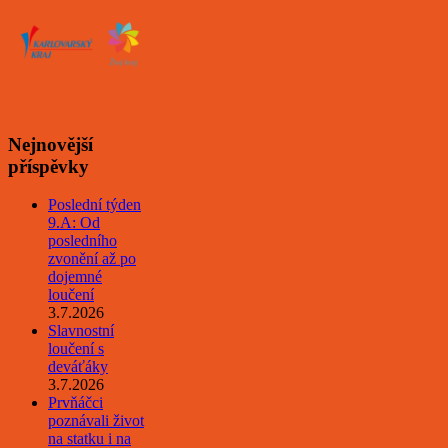
Nejnovější
příspěvky
Poslední týden
9.A: Od
posledního
zvonění až po
dojemné
loučení
3.7.2026
Slavnostní
loučení s
deváťáky
3.7.2026
Prvňáčci
poznávali život
na statku i na