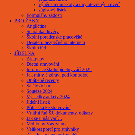
výběr střední školy a dny otevřených dveří
zápisový lístek
Formuláře, žádosti
PRO ŽÁKY
Angličtina
Schránka důvěry
Školní poradenské pracoviště
Desatero bezpečného internetu
Školní řád
JÍDELNA
Alergeny
Dietní stravování
Informace školní jídelny září 2025
Jak mít své zdraví pod kontrolou
Oblíbené recepty
Salátový bar
Soutěže 2024
Výsledky ankety 2024
Jídelní lístek
Přihláška ke stravování
Vnitřní řád ŠJ, dokumenty, odkazy
Jak se u nás vaří…
Mohlo by Vás zajímat
Velikost porcí pro strávníky
Zásady správné výživy dětí