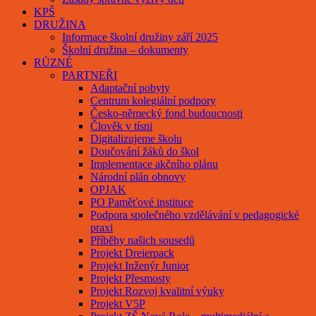
KPŠ
DRUŽINA
Informace školní družiny září 2025
Školní družina – dokumenty
RŮZNÉ
PARTNEŘI
Adaptační pobyty
Centrum kolegiální podpory
Česko-německý fond budoucnosti
Člověk v tísni
Digitalizujeme školu
Doučování žáků do škol
Implementace akčního plánu
Národní plán obnovy
OPJAK
PO Paměťové instituce
Podpora společného vzdělávání v pedagogické
praxi
Příběhy našich sousedů
Projekt Dreierpack
Projekt Inženýr Junior
Projekt Přesmosty
Projekt Rozvoj kvalitní výuky
Projekt V5P