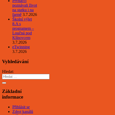
Prvňáčci
poznávali život
na statku i na
farmě
3.7.2026
Školní výlet
8.A s
programem –
Loučná pod
Klínovcem
3.7.2026
eTwinning
3.7.2026
Vyhledávání
Hledat:
Základní
informace
Přihlásit se
Zdroj kanálů