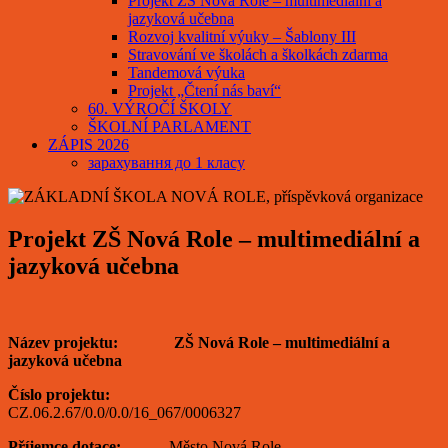
Projekt ZŠ Nová Role – multimediální a
jazyková učebna
Rozvoj kvalitní výuky – Šablony III
Stravování ve školách a školkách zdarma
Tandemová výuka
Projekt „Čtení nás baví“
60. VÝROČÍ ŠKOLY
ŠKOLNÍ PARLAMENT
ZÁPIS 2026
зарахування до 1 класу
Projekt ZŠ Nová Role – multimediální a
jazyková učebna
Název projektu: ZŠ Nová Role – multimediální a
jazyková učebna
Číslo projektu:
CZ.06.2.67/0.0/0.0/16_067/0006327
Příjemce dotace:
Město Nová Role