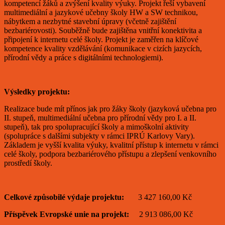
kompetencí žáků a zvýšení kvality výuky. Projekt řeší vybavení
multimediální a jazykové učebny školy HW a SW technikou,
nábytkem a nezbytné stavební úpravy (včetně zajištění
bezbariérovosti). Souběžně bude zajištěna vnitřní konektivita a
připojení k internetu celé školy. Projekt je zaměřen na klíčové
kompetence kvality vzdělávání (komunikace v cizích jazycích,
přírodní vědy a práce s digitálními technologiemi).
Výsledky projektu:
Realizace bude mít přínos jak pro žáky školy (jazyková učebna pro
II. stupeň, multimediální učebna pro přírodní vědy pro I. a II.
stupeň), tak pro spolupracující školy a mimoškolní aktivity
(spolupráce s dalšími subjekty v rámci IPRÚ Karlovy Vary).
Základem je vyšší kvalita výuky, kvalitní přístup k internetu v rámci
celé školy, podpora bezbariérového přístupu a zlepšení venkovního
prostředí školy.
Celkové způsobilé výdaje projektu:
3 427 160,00 Kč
Příspěvek Evropské unie na projekt:
2 913 086,00 Kč