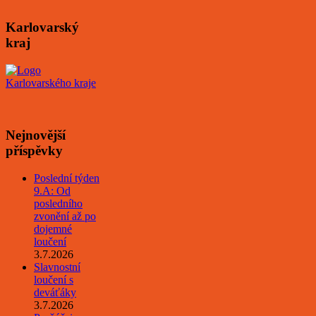
Karlovarský
kraj
Nejnovější
příspěvky
Poslední týden
9.A: Od
posledního
zvonění až po
dojemné
loučení
3.7.2026
Slavnostní
loučení s
deváťáky
3.7.2026