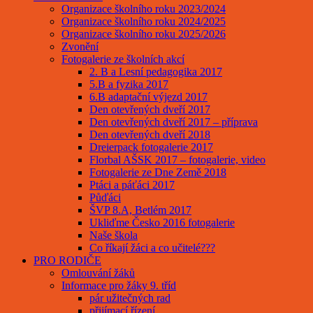
Organizace školního roku 2023/2024
Organizace školního roku 2024/2025
Organizace školního roku 2025/2026
Zvonění
Fotogalerie ze školních akcí
2. B a Lesní pedagogika 2017
5.B a fyzika 2017
6.B adaptační výjezd 2017
Den otevřených dveří 2017
Den otevřených dveří 2017 – příprava
Den otevřených dveří 2018
Dreierpack fotogalerie 2017
Florbal AŠSK 2017 – fotogalerie, video
Fotogalerie ze Dne Země 2018
Ptáci a páťáci 2017
Půďáci
ŠVP 8.A, Betlém 2017
Ukliďme Česko 2016 fotogalerie
Naše škola
Co říkají žáci a co učitelé???
PRO RODIČE
Omlouvání žáků
Informace pro žáky 9. tříd
pár užitečných rad
přijímací řízení