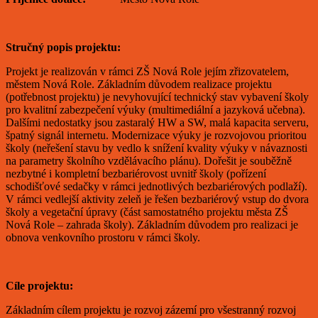
Stručný popis projektu:
Projekt je realizován v rámci ZŠ Nová Role jejím zřizovatelem,
městem Nová Role. Základním důvodem realizace projektu
(potřebnost projektu) je nevyhovující technický stav vybavení školy
pro kvalitní zabezpečení výuky (multimediální a jazyková učebna).
Dalšími nedostatky jsou zastaralý HW a SW, malá kapacita serveru,
špatný signál internetu. Modernizace výuky je rozvojovou prioritou
školy (neřešení stavu by vedlo k snížení kvality výuky v návaznosti
na parametry školního vzdělávacího plánu). Dořešit je souběžně
nezbytné i kompletní bezbariérovost uvnitř školy (pořízení
schodišťové sedačky v rámci jednotlivých bezbariérových podlaží).
V rámci vedlejší aktivity zeleň je řešen bezbariérový vstup do dvora
školy a vegetační úpravy (část samostatného projektu města ZŠ
Nová Role – zahrada školy). Základním důvodem pro realizaci je
obnova venkovního prostoru v rámci školy.
Cíle projektu:
Základním cílem projektu je rozvoj zázemí pro všestranný rozvoj