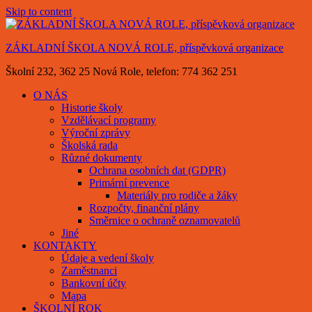
Skip to content
ZÁKLADNÍ ŠKOLA NOVÁ ROLE, příspěvková organizace
Školní 232, 362 25 Nová Role, telefon: 774 362 251
O NÁS
Historie školy
Vzdělávací programy
Výroční zprávy
Školská rada
Různé dokumenty
Ochrana osobních dat (GDPR)
Primární prevence
Materiály pro rodiče a žáky
Rozpočty, finanční plány
Směrnice o ochraně oznamovatelů
Jiné
KONTAKTY
Údaje a vedení školy
Zaměstnanci
Bankovní účty
Mapa
ŠKOLNÍ ROK