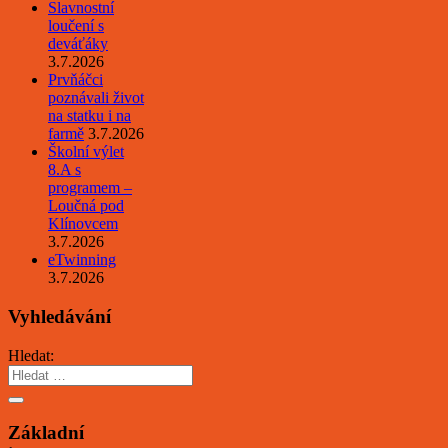
Slavnostní
loučení s
deváťáky
3.7.2026
Prvňáčci
poznávali život
na statku i na
farmě
3.7.2026
Školní výlet
8.A s
programem –
Loučná pod
Klínovcem
3.7.2026
eTwinning
3.7.2026
Vyhledávání
Hledat:
Základní