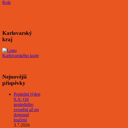
Karlovarský
kraj
Nejnovější
příspěvky
Poslední týden
9.A: Od
posledního
zvonění až po
dojemné
loučení
3.7.2026