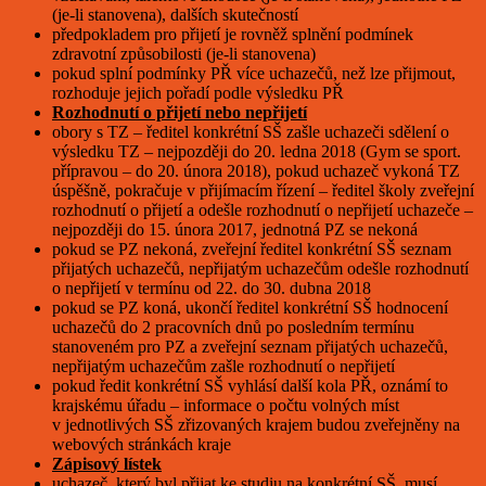
(je-li stanovena), dalších skutečností
předpokladem pro přijetí je rovněž splnění podmínek
zdravotní způsobilosti (je-li stanovena)
pokud splní podmínky PŘ více uchazečů, než lze přijmout,
rozhoduje jejich pořadí podle výsledku PŘ
Rozhodnutí o přijetí nebo nepřijetí
obory s TZ – ředitel konkrétní SŠ zašle uchazeči sdělení o
výsledku TZ – nejpozději do 20. ledna 2018 (Gym se sport.
přípravou – do 20. února 2018), pokud uchazeč vykoná TZ
úspěšně, pokračuje v přijímacím řízení – ředitel školy zveřejní
rozhodnutí o přijetí a odešle rozhodnutí o nepřijetí uchazeče –
nejpozději do 15. února 2017, jednotná PZ se nekoná
pokud se PZ nekoná, zveřejní ředitel konkrétní SŠ seznam
přijatých uchazečů, nepřijatým uchazečům odešle rozhodnutí
o nepřijetí v termínu od 22. do 30. dubna 2018
pokud se PZ koná, ukončí ředitel konkrétní SŠ hodnocení
uchazečů do 2 pracovních dnů po posledním termínu
stanoveném pro PZ a zveřejní seznam přijatých uchazečů,
nepřijatým uchazečům zašle rozhodnutí o nepřijetí
pokud ředit konkrétní SŠ vyhlásí další kola PŘ, oznámí to
krajskému úřadu – informace o počtu volných míst
v jednotlivých SŠ zřizovaných krajem budou zveřejněny na
webových stránkách kraje
Zápisový lístek
uchazeč, který byl přijat ke studiu na konkrétní SŠ, musí