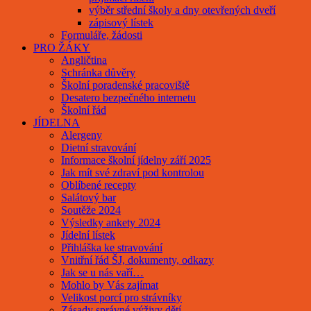
výběr střední školy a dny otevřených dveří
zápisový lístek
Formuláře, žádosti
PRO ŽÁKY
Angličtina
Schránka důvěry
Školní poradenské pracoviště
Desatero bezpečného internetu
Školní řád
JÍDELNA
Alergeny
Dietní stravování
Informace školní jídelny září 2025
Jak mít své zdraví pod kontrolou
Oblíbené recepty
Salátový bar
Soutěže 2024
Výsledky ankety 2024
Jídelní lístek
Přihláška ke stravování
Vnitřní řád ŠJ, dokumenty, odkazy
Jak se u nás vaří…
Mohlo by Vás zajímat
Velikost porcí pro strávníky
Zásady správné výživy dětí