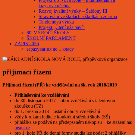
Projekt ZŠ Nová Role – multimediální a
jazyková učebna
Rozvoj kvalitní výuky – Šablony III
Stravování ve školách a školkách zdarma
Tandemová výuka
Projekt „Čtení nás baví“
60. VÝROČÍ ŠKOLY
ŠKOLNÍ PARLAMENT
ZÁPIS 2026
зарахування до 1 класу
přijímací řízení
Přijímací řízení (PŘ) ke vzdělávání na šk. rok 2018/2019
Přihlašování ke vzdělávání
do 30. listopadu 2017 – obor vzdělávání s talentovou
zkouškou (TZ)
do 1. března 2018 – ostatní obory vzdělávání
vždy k rukám ředitele konkrétní střední školy (SŠ)
přihláška se podává na předepsaném tiskopisu – ke stažení na:
msmt.cz
pro 1. kolo PŘ do denní formy studia lze podat 2 přihlášky