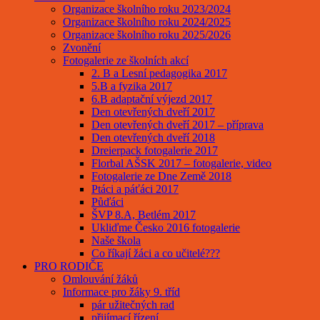
Organizace školního roku 2023/2024
Organizace školního roku 2024/2025
Organizace školního roku 2025/2026
Zvonění
Fotogalerie ze školních akcí
2. B a Lesní pedagogika 2017
5.B a fyzika 2017
6.B adaptační výjezd 2017
Den otevřených dveří 2017
Den otevřených dveří 2017 – příprava
Den otevřených dveří 2018
Dreierpack fotogalerie 2017
Florbal AŠSK 2017 – fotogalerie, video
Fotogalerie ze Dne Země 2018
Ptáci a páťáci 2017
Půďáci
ŠVP 8.A, Betlém 2017
Ukliďme Česko 2016 fotogalerie
Naše škola
Co říkají žáci a co učitelé???
PRO RODIČE
Omlouvání žáků
Informace pro žáky 9. tříd
pár užitečných rad
přijímací řízení