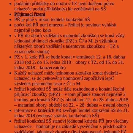
podáním přihlášky do oboru s TZ není dotčeno právo
uchazeče podat přihlášku(y) ke vzdělávání na SŠ
Přijímací řízení
PŘ je plně v rukou ředitele konkrétní SŠ
počet kol PŘ není omezen – ředitel je povinen vyhlásit
nejméně jedno kolo
v PŘ do oborů vzdělání s maturitní zkouškou se koná vždy
jednotná přijímací zkouška (PZ) z ČJ a M, (s výjimkou
některých oborů vzdělání s talentovou zkouškou – TZ a
zkráceného studia)
PZ v 1. kole PŘ se bude konat v termínech 12. a 16. dubna
2018 (od 2. do 15. ledna 2018 – obory s TZ, od 15. do 31.
ledna 2018 – konzervatoře)
Každý uchazeč může jednotnou zkoušku konat dvakrát –
uchazeči se do celkového hodnocení započítává lepší
výsledek písemného testu z ČJ a M
ředitel konkrétní SŠ může dále rozhodnout o konání školní
přijímací zkoušky (ŠPZ) – v tom případě stanoví nejméně 2
termíny pro konání ŠPZ (v období od 12. do 28. dubna 2018
– maturitní obory, období od 22. – 28. dubna – ostatní obory)
informace o kritériích PŘ zveřejní ředitel konkrétní SŠ do 31.
ledna 2018 (webové stránky konkrétních SŠ)
ředitel konkrétní SŠ stanoví jednotná kritéria PŘ pro všechny
uchazeče – hodnotí je na základě vysvědčení z předchozího
vzdělávání, talentové zkoušce (je-li stanovena), jednotné PZ