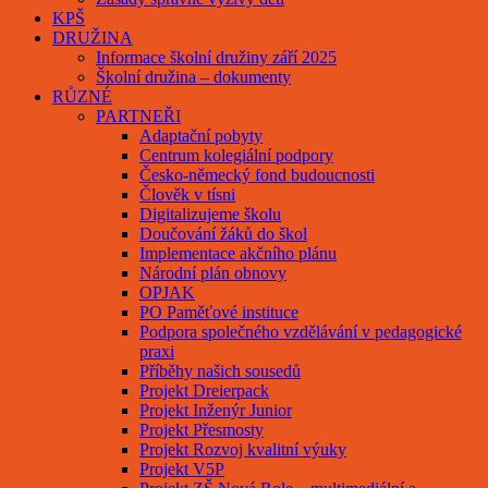
KPŠ
DRUŽINA
Informace školní družiny září 2025
Školní družina – dokumenty
RŮZNÉ
PARTNEŘI
Adaptační pobyty
Centrum kolegiální podpory
Česko-německý fond budoucnosti
Člověk v tísni
Digitalizujeme školu
Doučování žáků do škol
Implementace akčního plánu
Národní plán obnovy
OPJAK
PO Paměťové instituce
Podpora společného vzdělávání v pedagogické
praxi
Příběhy našich sousedů
Projekt Dreierpack
Projekt Inženýr Junior
Projekt Přesmosty
Projekt Rozvoj kvalitní výuky
Projekt V5P