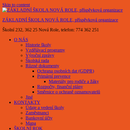
Skip to content
ZÁKLADNÍ ŠKOLA NOVÁ ROLE, příspěvková organizace
Školní 232, 362 25 Nová Role, telefon: 774 362 251
O NÁS
Historie školy
Vzdělávací programy
Výroční zprávy
Školská rada
Různé dokumenty
Ochrana osobních dat (GDPR)
Primární prevence
Materiály pro rodiče a žáky
Rozpočty, finanční plány
Směrnice o ochraně oznamovatelů
Jiné
KONTAKTY
Údaje a vedení školy
Zaměstnanci
Bankovní účty
Mapa
ŠKOLNÍ ROK