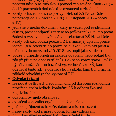
potvrdit nástup na tuto školu pomocí zápisového lístku (ZL) –
do 10 pracovních dnů ode dne oznámení rozhodnutí
každý uchazeč obdrží zápisový lístek od ZŠ Nová Role
nejpozději do 15. března 2018 (30. listopadu 2017– obory
s TZ)
jedná se o úřední dokument, který je veden pod evidenčním
číslem, proto v případě ztráty nebo poškození ZL nutno podat
žádost o vystavení nového ZL na sekretariát ZŠ Nová Role
každý uchazeč obdrží pouze 1 ZL a může jej uplatnit pouze
jednou (tzn. odevzdá ho pouze na tu školu, kam byl přijat a
má opravdu úmysl od září 2018 nastoupit jako student)
pouze v případě přijetí na základě odvolání, nebo pokud byl
žák již přijat na obor vzdělání s TZ (nebo konzervatoř), může
být ZL použit 2x – uchazeč si vyzvedne ZL ze SŠ, kam
odevzdal tento ZL, a odevzdá ho na školu, kam byl přijat na
základě odvolání (nebo vykonání TZ)
Odvolací řízení
lze podat ve lhůtě 3 pracovních dnů od doručení rozhodnutí
prostřednictvím ředitele konkrétní SŠ k odboru školství
krajského úřadu
odvolání by mělo obsahovat:
označení správního orgánu, jemuž je určeno
jméno a příjmení uchazeče, datum a místo narození
název školy, kód a název oboru, formu vzdělávání
důvod nepřijetí uvedený ředitelem střední školy