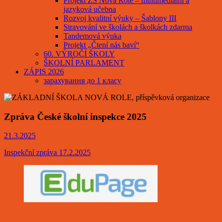
Projekt ZŠ Nová Role – multimediální a
jazyková učebna
Rozvoj kvalitní výuky – Šablony III
Stravování ve školách a školkách zdarma
Tandemová výuka
Projekt „Čtení nás baví“
60. VÝROČÍ ŠKOLY
ŠKOLNÍ PARLAMENT
ZÁPIS 2026
зарахування до 1 класу
Zpráva České školní inspekce 2025
21.3.2025
Inspekční zpráva 17.2.2025