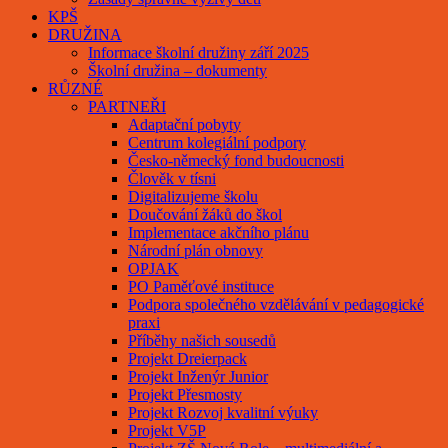
KPŠ
DRUŽINA
Informace školní družiny září 2025
Školní družina – dokumenty
RŮZNÉ
PARTNEŘI
Adaptační pobyty
Centrum kolegiální podpory
Česko-německý fond budoucnosti
Člověk v tísni
Digitalizujeme školu
Doučování žáků do škol
Implementace akčního plánu
Národní plán obnovy
OPJAK
PO Paměťové instituce
Podpora společného vzdělávání v pedagogické
praxi
Příběhy našich sousedů
Projekt Dreierpack
Projekt Inženýr Junior
Projekt Přesmosty
Projekt Rozvoj kvalitní výuky
Projekt V5P