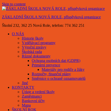
Skip to content
ZÁKLADNÍ ŠKOLA NOVÁ ROLE, příspěvková organizace
Školní 232, 362 25 Nová Role, telefon: 774 362 251
O NÁS
Historie školy
Vzdělávací programy
Výroční zprávy
Školská rada
Různé dokumenty
Ochrana osobních dat (GDPR)
Primární prevence
Materiály pro rodiče a žáky
Rozpočty, finanční plány
Směrnice o ochraně oznamovatelů
Jiné
KONTAKTY
Údaje a vedení školy
Zaměstnanci
Bankovní účty
Mapa
ŠKOLNÍ ROK