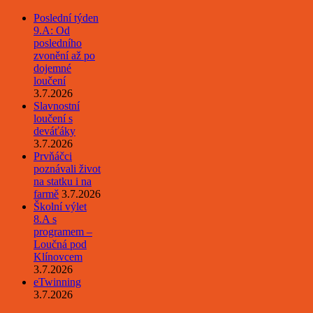
Poslední týden
9.A: Od
posledního
zvonění až po
dojemné
loučení
3.7.2026
Slavnostní
loučení s
deváťáky
3.7.2026
Prvňáčci
poznávali život
na statku i na
farmě
3.7.2026
Školní výlet
8.A s
programem –
Loučná pod
Klínovcem
3.7.2026
eTwinning
3.7.2026