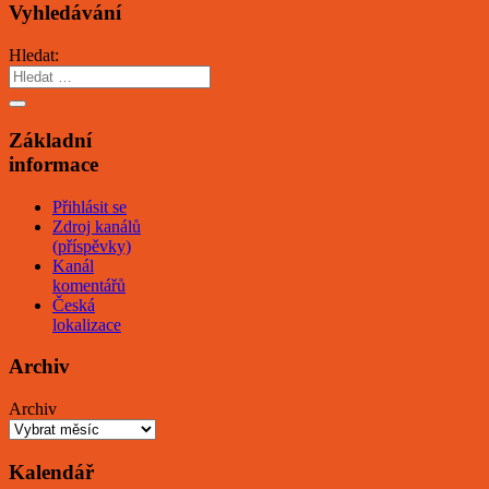
Vyhledávání
Hledat:
Základní
informace
Přihlásit se
Zdroj kanálů
(příspěvky)
Kanál
komentářů
Česká
lokalizace
Archiv
Archiv
Kalendář