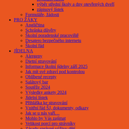
výběr střední školy a dny otevřených dveří
zápisový lístek
Formuláře, žádosti
PRO ŽÁKY
Angličtina
Schránka důvěry
Školní poradenské pracoviště
Desatero bezpečného internetu
Školní řád
JÍDELNA
Alergeny
Dietní stravování
Informace školní jídelny září 2025
Jak mít své zdraví pod kontrolou
Oblíbené recepty
Salátový bar
Soutěže 2024
Výsledky ankety 2024
Jídelní lístek
Přihláška ke stravování
Vnitřní řád ŠJ, dokumenty, odkazy
Jak se u nás vaří…
Mohlo by Vás zajímat
Velikost porcí pro strávníky
Zásady správné výživy dětí