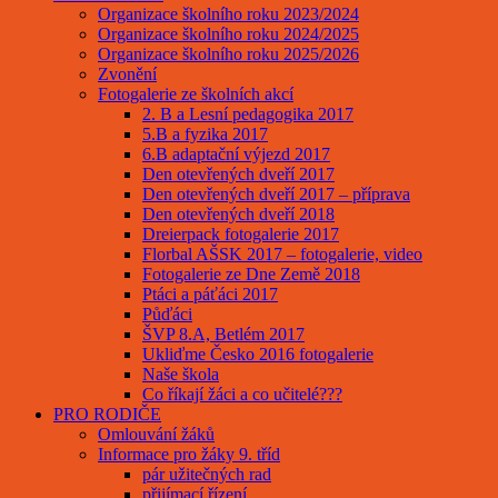
Organizace školního roku 2023/2024
Organizace školního roku 2024/2025
Organizace školního roku 2025/2026
Zvonění
Fotogalerie ze školních akcí
2. B a Lesní pedagogika 2017
5.B a fyzika 2017
6.B adaptační výjezd 2017
Den otevřených dveří 2017
Den otevřených dveří 2017 – příprava
Den otevřených dveří 2018
Dreierpack fotogalerie 2017
Florbal AŠSK 2017 – fotogalerie, video
Fotogalerie ze Dne Země 2018
Ptáci a páťáci 2017
Půďáci
ŠVP 8.A, Betlém 2017
Ukliďme Česko 2016 fotogalerie
Naše škola
Co říkají žáci a co učitelé???
PRO RODIČE
Omlouvání žáků
Informace pro žáky 9. tříd
pár užitečných rad
přijímací řízení