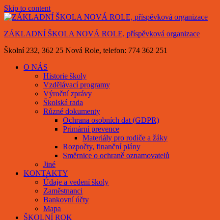
Skip to content
ZÁKLADNÍ ŠKOLA NOVÁ ROLE, příspěvková organizace
Školní 232, 362 25 Nová Role, telefon: 774 362 251
O NÁS
Historie školy
Vzdělávací programy
Výroční zprávy
Školská rada
Různé dokumenty
Ochrana osobních dat (GDPR)
Primární prevence
Materiály pro rodiče a žáky
Rozpočty, finanční plány
Směrnice o ochraně oznamovatelů
Jiné
KONTAKTY
Údaje a vedení školy
Zaměstnanci
Bankovní účty
Mapa
ŠKOLNÍ ROK