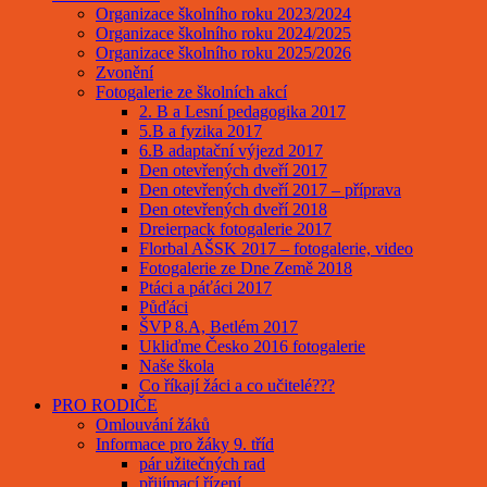
Organizace školního roku 2023/2024
Organizace školního roku 2024/2025
Organizace školního roku 2025/2026
Zvonění
Fotogalerie ze školních akcí
2. B a Lesní pedagogika 2017
5.B a fyzika 2017
6.B adaptační výjezd 2017
Den otevřených dveří 2017
Den otevřených dveří 2017 – příprava
Den otevřených dveří 2018
Dreierpack fotogalerie 2017
Florbal AŠSK 2017 – fotogalerie, video
Fotogalerie ze Dne Země 2018
Ptáci a páťáci 2017
Půďáci
ŠVP 8.A, Betlém 2017
Ukliďme Česko 2016 fotogalerie
Naše škola
Co říkají žáci a co učitelé???
PRO RODIČE
Omlouvání žáků
Informace pro žáky 9. tříd
pár užitečných rad
přijímací řízení