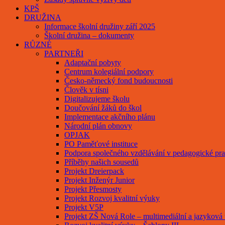
KPŠ
DRUŽINA
Informace školní družiny září 2025
Školní družina – dokumenty
RŮZNÉ
PARTNEŘI
Adaptační pobyty
Centrum kolegiální podpory
Česko-německý fond budoucnosti
Člověk v tísni
Digitalizujeme školu
Doučování žáků do škol
Implementace akčního plánu
Národní plán obnovy
OPJAK
PO Paměťové instituce
Podpora společného vzdělávání v pedagogické pra
Příběhy našich sousedů
Projekt Dreierpack
Projekt Inženýr Junior
Projekt Přesmosty
Projekt Rozvoj kvalitní výuky
Projekt V5P
Projekt ZŠ Nová Role – multimediální a jazyková