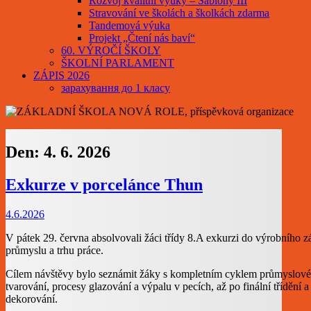
Rozvoj kvalitní výuky – Šablony III
Stravování ve školách a školkách zdarma
Tandemová výuka
Projekt „Čtení nás baví“
60. VÝROČÍ ŠKOLY
ŠKOLNÍ PARLAMENT
ZÁPIS 2026
зарахування до 1 класу
Den:
4. 6. 2026
Exkurze v porcelánce Thun
4.6.2026
V pátek 29. června absolvovali žáci třídy 8.A exkurzi do výrobního
průmyslu a trhu práce.
Cílem návštěvy bylo seznámit žáky s kompletním cyklem průmyslové v
tvarování, procesy glazování a výpalu v pecích, až po finální třídění 
dekorování.