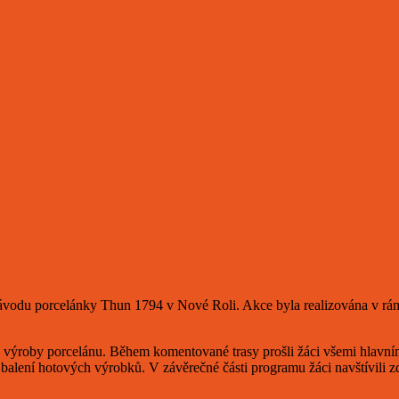
 závodu porcelánky Thun 1794 v Nové Roli. Akce byla realizována v rá
ýroby porcelánu. Během komentované trasy prošli žáci všemi hlavními 
a balení hotových výrobků. V závěrečné části programu žáci navštívili z