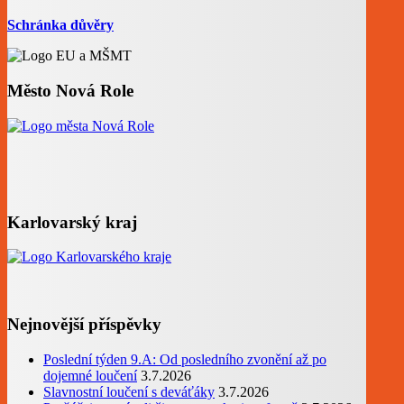
Schránka důvěry
Město Nová Role
Karlovarský kraj
Nejnovější příspěvky
Poslední týden 9.A: Od posledního zvonění až po
dojemné loučení
3.7.2026
Slavnostní loučení s deváťáky
3.7.2026