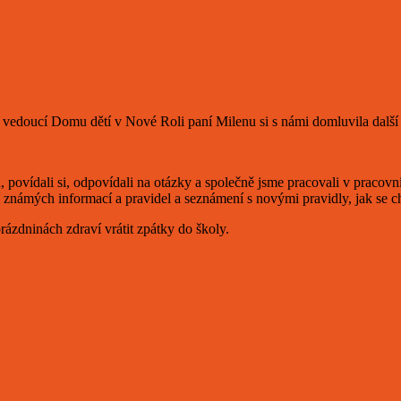
řes vedoucí Domu dětí v Nové Roli paní Milenu si s námi domluvila dalš
, povídali si, odpovídali na otázky a společně jsme pracovali v pracovn
tí známých informací a pravidel a seznámení s novými pravidly, jak se
zdninách zdraví vrátit zpátky do školy.