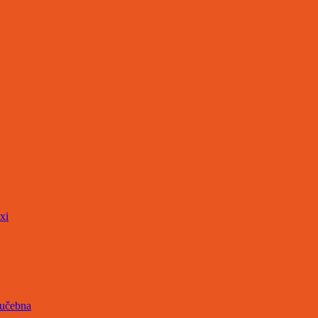
xi
 učebna