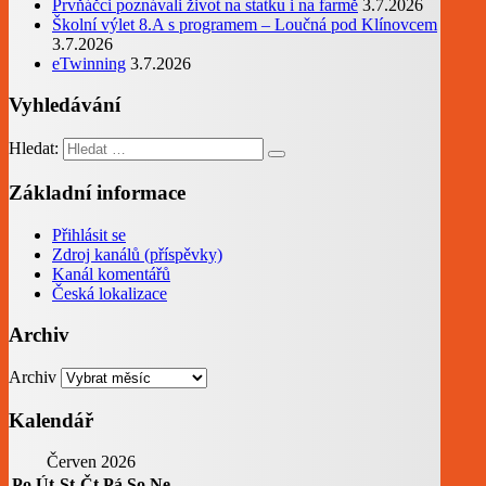
Prvňáčci poznávali život na statku i na farmě
3.7.2026
Školní výlet 8.A s programem – Loučná pod Klínovcem
3.7.2026
eTwinning
3.7.2026
Vyhledávání
Hledat:
Základní informace
Přihlásit se
Zdroj kanálů (příspěvky)
Kanál komentářů
Česká lokalizace
Archiv
Archiv
Kalendář
Červen 2026
Po
Út
St
Čt
Pá
So
Ne