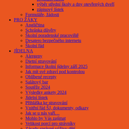
výběr střední školy a dny otevřených dveří
zápisový lístek
Formuláře, žádosti
PRO ŽÁKY
Angličtina
Schránka důvěry
Školní poradenské pracoviště
Desatero bezpečného internetu
Školní řád
JÍDELNA
Alergeny
Dietní stravování
Informace školní jídelny září 2025
Jak mít své zdraví pod kontrolou
Oblíbené recepty
Salátový bar
Soutěže 2024
Výsledky ankety 2024
Jídelní lístek
Přihláška ke stravování
Vnitřní řád ŠJ, dokumenty, odkazy
Jak se u nás vaří…
Mohlo by Vás zajímat
Velikost porcí pro strávníky
Zásady správné výživy dětí