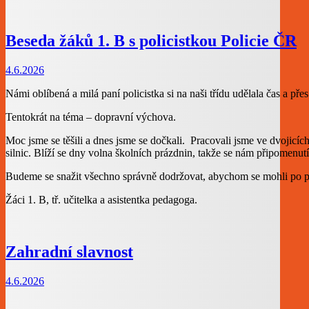
Beseda žáků 1. B s policistkou Policie ČR
4.6.2026
Námi oblíbená a milá paní policistka si na naši třídu udělala čas a p
Tentokrát na téma – dopravní výchova.
Moc jsme se těšili a dnes jsme se dočkali. Pracovali jsme ve dvojicích
silnic. Blíží se dny volna školních prázdnin, takže se nám připomenu
Budeme se snažit všechno správně dodržovat, abychom se mohli po prá
Žáci 1. B, tř. učitelka a asistentka pedagoga.
Zahradní slavnost
4.6.2026