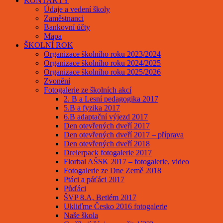
KONTAKTY
Údaje a vedení školy
Zaměstnanci
Bankovní účty
Mapa
ŠKOLNÍ ROK
Organizace školního roku 2023/2024
Organizace školního roku 2024/2025
Organizace školního roku 2025/2026
Zvonění
Fotogalerie ze školních akcí
2. B a Lesní pedagogika 2017
5.B a fyzika 2017
6.B adaptační výjezd 2017
Den otevřených dveří 2017
Den otevřených dveří 2017 – příprava
Den otevřených dveří 2018
Dreierpack fotogalerie 2017
Florbal AŠSK 2017 – fotogalerie, video
Fotogalerie ze Dne Země 2018
Ptáci a páťáci 2017
Půďáci
ŠVP 8.A, Betlém 2017
Ukliďme Česko 2016 fotogalerie
Naše škola