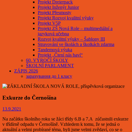
Projekt Dreierpack
Projekt Inženýr Junior
Projekt Přesmosty
Projekt Rozvoj kvalitní výuky
Projekt V5P
Projekt ZŠ Nová Role – multimediální a
jazyková učebna
Rozvoj kvalitní výuky – Šablony III
Stravování ve školách a školkách zdarma
Tandemová výuka
Projekt „Čtení nás baví“
60. VÝROČÍ ŠKOLY
ŠKOLNÍ PARLAMENT
ZÁPIS 2026
зарахування до 1 класу
Exkurze do Černošína
13.9.2021
Na začátku školního roku se žáci třídy 6.B a 7.A zúčastnili exkurze
v třídírně odpadu v Černošíně. Vzhledem k tomu, že se jedná o
aktuální a velmi probírané téma, byli jsme velmi zvědaví, co se o