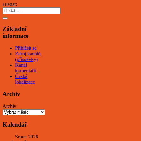
Hledat:
Základní
informace
Přihlásit se
Zdroj kanálů
(příspěvky)
Kanál
komentářů
Česká
lokalizace
Archiv
Archiv
Kalendář
Srpen 2026