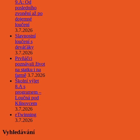
9.A: Od
posledního
zvonění až po
dojemné
loučení
3.7.2026
Slavnostní
loučení s
deváťáky
3.7.2026
Prvňáčci
poznávali život
na statku i na
farmě
3.7.2026
Školní výlet
8.A s
programem –
Loučná pod
Klínovcem
3.7.2026
eTwinning
3.7.2026
Vyhledávání