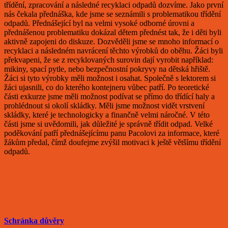
třídění, zpracování a následné recyklaci odpadů dozvíme. Jako první
nás čekala přednáška, kde jsme se seznámili s problematikou třídění
odpadů. Přednášející byl na velmi vysoké odborné úrovni a
přednášenou problematiku dokázal dětem přednést tak, že i děti byli
aktivně zapojeni do diskuze. Dozvěděli jsme se mnoho informací o
recyklaci a následném navrácení těchto výrobků do oběhu. Žáci byli
překvapeni, že se z recyklovaných surovin dají vyrobit například:
mikiny, spací pytle, nebo bezpečnostní pokryvy na dětská hřiště.
Žáci si tyto výrobky měli možnost i osahat. Společně s lektorem si
žáci ujasnili, co do kterého kontejneru vůbec patří. Po teoretické
části exkurze jsme měli možnost podívat se přímo do třídící haly a
prohlédnout si okolí skládky. Měli jsme možnost vidět vrstvení
skládky, které je technologicky a finančně velmi náročné. V této
části jsme si uvědomili, jak důležité je správně třídit odpad. Velké
poděkování patří přednášejícímu panu Pacolovi za informace, které
žákům předal, čímž doufejme zvýšil motivaci k ještě většímu třídění
odpadů.
Schránka důvěry