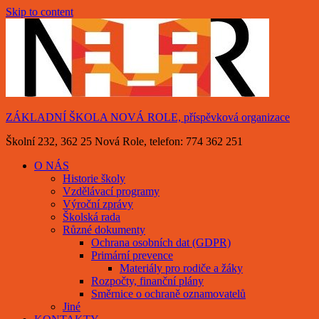
Skip to content
ZÁKLADNÍ ŠKOLA NOVÁ ROLE, příspěvková organizace
Školní 232, 362 25 Nová Role, telefon: 774 362 251
O NÁS
Historie školy
Vzdělávací programy
Výroční zprávy
Školská rada
Různé dokumenty
Ochrana osobních dat (GDPR)
Primární prevence
Materiály pro rodiče a žáky
Rozpočty, finanční plány
Směrnice o ochraně oznamovatelů
Jiné