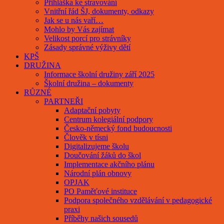
Přihláška ke stravování
Vnitřní řád ŠJ, dokumenty, odkazy
Jak se u nás vaří…
Mohlo by Vás zajímat
Velikost porcí pro strávníky
Zásady správné výživy dětí
KPŠ
DRUŽINA
Informace školní družiny září 2025
Školní družina – dokumenty
RŮZNÉ
PARTNEŘI
Adaptační pobyty
Centrum kolegiální podpory
Česko-německý fond budoucnosti
Člověk v tísni
Digitalizujeme školu
Doučování žáků do škol
Implementace akčního plánu
Národní plán obnovy
OPJAK
PO Paměťové instituce
Podpora společného vzdělávání v pedagogické
praxi
Příběhy našich sousedů