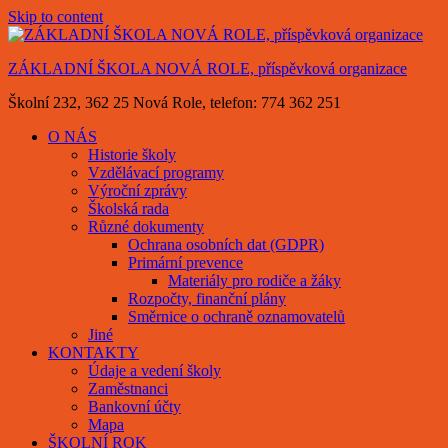
Skip to content
ZÁKLADNÍ ŠKOLA NOVÁ ROLE, příspěvková organizace
Školní 232, 362 25 Nová Role, telefon: 774 362 251
O NÁS
Historie školy
Vzdělávací programy
Výroční zprávy
Školská rada
Různé dokumenty
Ochrana osobních dat (GDPR)
Primární prevence
Materiály pro rodiče a žáky
Rozpočty, finanční plány
Směrnice o ochraně oznamovatelů
Jiné
KONTAKTY
Údaje a vedení školy
Zaměstnanci
Bankovní účty
Mapa
ŠKOLNÍ ROK