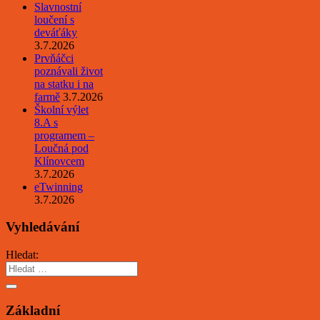
Slavnostní
loučení s
deváťáky
3.7.2026
Prvňáčci
poznávali život
na statku i na
farmě
3.7.2026
Školní výlet
8.A s
programem –
Loučná pod
Klínovcem
3.7.2026
eTwinning
3.7.2026
Vyhledávání
Hledat:
Základní