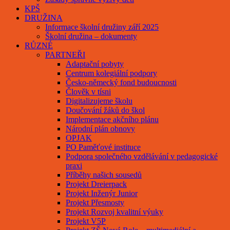
KPŠ
DRUŽINA
Informace školní družiny září 2025
Školní družina – dokumenty
RŮZNÉ
PARTNEŘI
Adaptační pobyty
Centrum kolegiální podpory
Česko-německý fond budoucnosti
Člověk v tísni
Digitalizujeme školu
Doučování žáků do škol
Implementace akčního plánu
Národní plán obnovy
OPJAK
PO Paměťové instituce
Podpora společného vzdělávání v pedagogické
praxi
Příběhy našich sousedů
Projekt Dreierpack
Projekt Inženýr Junior
Projekt Přesmosty
Projekt Rozvoj kvalitní výuky
Projekt V5P