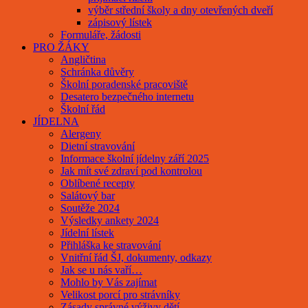
výběr střední školy a dny otevřených dveří
zápisový lístek
Formuláře, žádosti
PRO ŽÁKY
Angličtina
Schránka důvěry
Školní poradenské pracoviště
Desatero bezpečného internetu
Školní řád
JÍDELNA
Alergeny
Dietní stravování
Informace školní jídelny září 2025
Jak mít své zdraví pod kontrolou
Oblíbené recepty
Salátový bar
Soutěže 2024
Výsledky ankety 2024
Jídelní lístek
Přihláška ke stravování
Vnitřní řád ŠJ, dokumenty, odkazy
Jak se u nás vaří…
Mohlo by Vás zajímat
Velikost porcí pro strávníky
Zásady správné výživy dětí