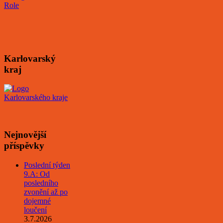
Karlovarský
kraj
Nejnovější
příspěvky
Poslední týden
9.A: Od
posledního
zvonění až po
dojemné
loučení
3.7.2026