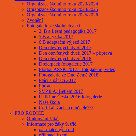
Organizace školního roku 2023/2024
Organizace školního roku 2024/2025
Organizace školního roku 2025/2026
Zvonění
Fotogalerie ze školních akcí
2. B a Lesní pedagogika 2017
5.B a fyzika 2017
6.B adaptační výjezd 2017
Den otevřených dveří 2017
Den otevřených dveří 2017 – příprava
Den otevřených dveří 2018
Dreierpack fotogalerie 2017
Florbal AŠSK 2017 – fotogalerie, video
Fotogalerie ze Dne Země 2018
Ptáci a páťáci 2017
Půďáci
ŠVP 8.A, Betlém 2017
Ukliďme Česko 2016 fotogalerie
Naše škola
Co říkají žáci a co učitelé???
PRO RODIČE
Omlouvání žáků
Informace pro žáky 9. tříd
pár užitečných rad
přijímací řízení