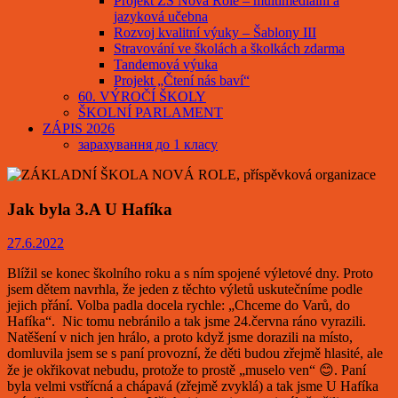
Projekt ZŠ Nová Role – multimediální a
jazyková učebna
Rozvoj kvalitní výuky – Šablony III
Stravování ve školách a školkách zdarma
Tandemová výuka
Projekt „Čtení nás baví“
60. VÝROČÍ ŠKOLY
ŠKOLNÍ PARLAMENT
ZÁPIS 2026
зарахування до 1 класу
Jak byla 3.A U Hafíka
27.6.2022
Blížil se konec školního roku a s ním spojené výletové dny. Proto
jsem dětem navrhla, že jeden z těchto výletů uskutečníme podle
jejich přání. Volba padla docela rychle: „Chceme do Varů, do
Hafíka“. Nic tomu nebránilo a tak jsme 24.června ráno vyrazili.
Natěšení v nich jen hrálo, a proto když jsme dorazili na místo,
domluvila jsem se s paní provozní, že děti budou zřejmě hlasité, ale
že je okřikovat nebudu, protože to prostě „muselo ven“ 😊. Paní
byla velmi vstřícná a chápavá (zřejmě zvyklá) a tak jsme U Hafíka