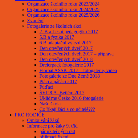
Organizace školního roku 2023/2024
Organizace školního roku 2024/2025
Organizace školního roku 2025/2026
Zvonění
Fotogalerie ze školních akcí
2. B a Lesní pedagogika 2017
5.B a fyzika 2017
6.B adaptační výjezd 2017
Den otevřených dveří 2017
Den otevřených dveří 2017 – příprava
Den otevřených dveří 2018
Dreierpack fotogalerie 2017
Florbal AŠSK 2017 – fotogalerie, video
Fotogalerie ze Dne Země 2018
Ptáci a páťáci 2017
Půďáci
ŠVP 8.A, Betlém 2017
Ukliďme Česko 2016 fotogalerie
Naše škola
Co říkají žáci a co učitelé???
PRO RODIČE
Omlouvání žáků
Informace pro žáky 9. tříd
pár užitečných rad
přijímací řízení