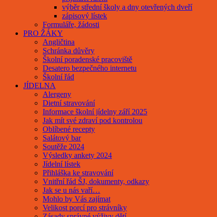
výběr střední školy a dny otevřených dveří
zápisový lístek
Formuláře, žádosti
PRO ŽÁKY
Angličtina
Schránka důvěry
Školní poradenské pracoviště
Desatero bezpečného internetu
Školní řád
JÍDELNA
Alergeny
Dietní stravování
Informace školní jídelny září 2025
Jak mít své zdraví pod kontrolou
Oblíbené recepty
Salátový bar
Soutěže 2024
Výsledky ankety 2024
Jídelní lístek
Přihláška ke stravování
Vnitřní řád ŠJ, dokumenty, odkazy
Jak se u nás vaří…
Mohlo by Vás zajímat
Velikost porcí pro strávníky
Zásady správné výživy dětí