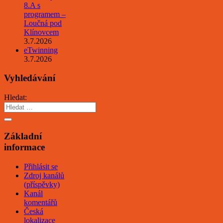
8.A s
programem –
Loučná pod
Klínovcem
3.7.2026
eTwinning
3.7.2026
Vyhledávání
Hledat:
Základní
informace
Přihlásit se
Zdroj kanálů
(příspěvky)
Kanál
komentářů
Česká
lokalizace