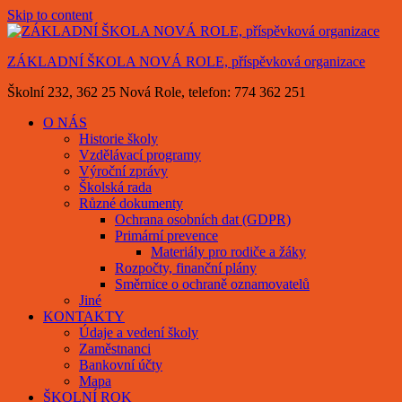
Skip to content
ZÁKLADNÍ ŠKOLA NOVÁ ROLE, příspěvková organizace
Školní 232, 362 25 Nová Role, telefon: 774 362 251
O NÁS
Historie školy
Vzdělávací programy
Výroční zprávy
Školská rada
Různé dokumenty
Ochrana osobních dat (GDPR)
Primární prevence
Materiály pro rodiče a žáky
Rozpočty, finanční plány
Směrnice o ochraně oznamovatelů
Jiné
KONTAKTY
Údaje a vedení školy
Zaměstnanci
Bankovní účty
Mapa
ŠKOLNÍ ROK