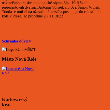
uskutečnilo krajské kolo logické olympiády. Naší školu
reprezentovali dva žáci Antonín Voříšek z 5. A a Šimon Vrtílek.
Tonda se umístil na úžasném 2. místě a postupuje do celostátního
kola v Praze. To proběhne 28. 11. 2022
Schránka důvěry
Město Nová Role
Karlovarský
kraj