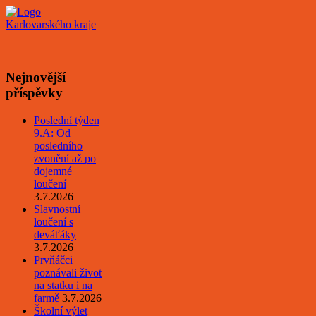
Nejnovější
příspěvky
Poslední týden
9.A: Od
posledního
zvonění až po
dojemné
loučení
3.7.2026
Slavnostní
loučení s
deváťáky
3.7.2026
Prvňáčci
poznávali život
na statku i na
farmě
3.7.2026
Školní výlet