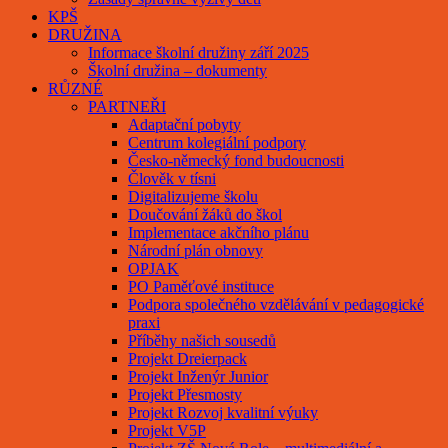
KPŠ
DRUŽINA
Informace školní družiny září 2025
Školní družina – dokumenty
RŮZNÉ
PARTNEŘI
Adaptační pobyty
Centrum kolegiální podpory
Česko-německý fond budoucnosti
Člověk v tísni
Digitalizujeme školu
Doučování žáků do škol
Implementace akčního plánu
Národní plán obnovy
OPJAK
PO Paměťové instituce
Podpora společného vzdělávání v pedagogické
praxi
Příběhy našich sousedů
Projekt Dreierpack
Projekt Inženýr Junior
Projekt Přesmosty
Projekt Rozvoj kvalitní výuky
Projekt V5P