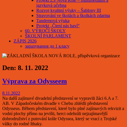
Projekt ZŠ Nová Role – multimediální a
jazyková učebna
Rozvoj kvalitní výuky – Šablony III
Stravování ve školách a školkách zdarma
Tandemová výuka
Projekt „Čtení nás baví“
60. VÝROČÍ ŠKOLY
ŠKOLNÍ PARLAMENT
ZÁPIS 2026
зарахування до 1 класу
Den:
8. 11. 2022
Výprava za Odysseem
8.11.2022
Na další zajímavé divadelní představení se vypravili žáci 6.A a 7.
AB. V Západočeském divadle v Chebu zhlédli představení
Odysseus. Během představení, které bylo plné zajímavých rekvizit a
vodní plochy přímo na jevišti, herci odehráli nejzajímavější
dobrodružství z putování krále Odyssea, který se vrací z Trojské
války do rodné Ithaky.