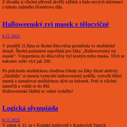
Z divadla si všichni přivezli skvělý zážitek a řadu nových informací
z tohoto známého Homérova díla.
Halloweenský rej masek v tělocvičně
8.11.2022
V pondělí 31.října se školní tělocvična proměnila ve strašidelné
doupě. Školní parlament uspořádal pro žáky „Halloweenský rej
masek“. Vstupenkou do tělocvičny byl kostým nebo maska. Těch se
nakonec sešlo více jak 200.
Po průchodu strašidelnou chodbou čekaly na žáky různé aktivity.
„Strašidla“ si musela vymyslet halloweenský pokřik, vytvořit třídní
mumii a namalovat strašidelnou dýni na balonek. Poté si všichni
zatančili a vrátili se do tříd.
Halloweenské řádění se velmi vydařilo!
Logická olympiáda
8.11.2022
V pátek 4. 11. se v Krajské knihovně v Karlových Varech