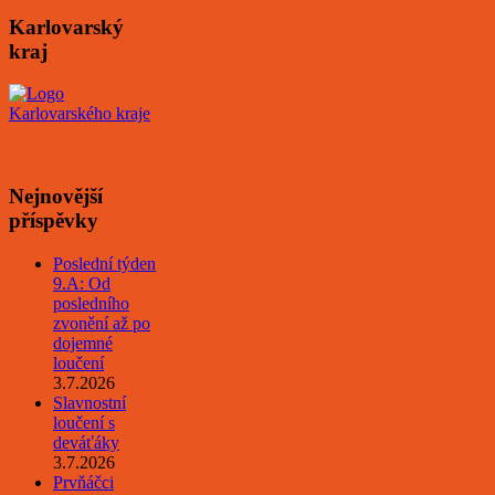
Karlovarský
kraj
Nejnovější
příspěvky
Poslední týden
9.A: Od
posledního
zvonění až po
dojemné
loučení
3.7.2026
Slavnostní
loučení s
deváťáky
3.7.2026
Prvňáčci