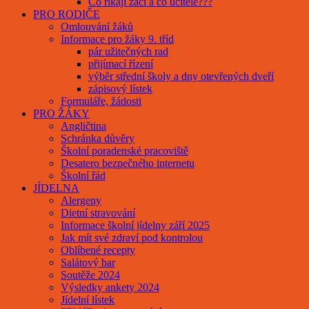
Co říkají žáci a co učitelé???
PRO RODIČE
Omlouvání žáků
Informace pro žáky 9. tříd
pár užitečných rad
přijímací řízení
výběr střední školy a dny otevřených dveří
zápisový lístek
Formuláře, žádosti
PRO ŽÁKY
Angličtina
Schránka důvěry
Školní poradenské pracoviště
Desatero bezpečného internetu
Školní řád
JÍDELNA
Alergeny
Dietní stravování
Informace školní jídelny září 2025
Jak mít své zdraví pod kontrolou
Oblíbené recepty
Salátový bar
Soutěže 2024
Výsledky ankety 2024
Jídelní lístek