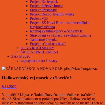
Projekt Dreierpack
Projekt Inženýr Junior
Projekt Přesmosty
Projekt Rozvoj kvalitní výuky
Projekt V5P
Projekt ZŠ Nová Role – multimediální a
jazyková učebna
Rozvoj kvalitní výuky – Šablony III
Stravování ve školách a školkách zdarma
Tandemová výuka
Projekt „Čtení nás baví“
60. VÝROČÍ ŠKOLY
ŠKOLNÍ PARLAMENT
ZÁPIS 2026
зарахування до 1 класу
Halloweenský rej masek v tělocvičně
8.11.2022
V pondělí 31.října se školní tělocvična proměnila ve strašidelné
doupě. Školní parlament uspořádal pro žáky „Halloweenský rej
masek“. Vstupenkou do tělocvičny byl kostým nebo maska. Těch se