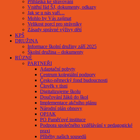
Přihláška ke stravování
Vnitřní řád ŠJ, dokumenty, odkazy
Jak se u nás vaří…
Mohlo by Vás zajímat
Velikost porcí pro strávníky
Zásady správné výživy dětí
KPŠ
DRUŽINA
Informace školní družiny září 2025
Školní družina – dokumenty
RŮZNÉ
PARTNEŘI
Adaptační pobyty
Centrum kolegiální podpory
Česko-německý fond budoucnosti
Člověk v tísni
Digitalizujeme školu
Doučování žáků do škol
Implementace akčního plánu
Národní plán obnovy
OPJAK
PO Paměťové instituce
Podpora společného vzdělávání v pedagogické
praxi
Příběhy našich sousedů