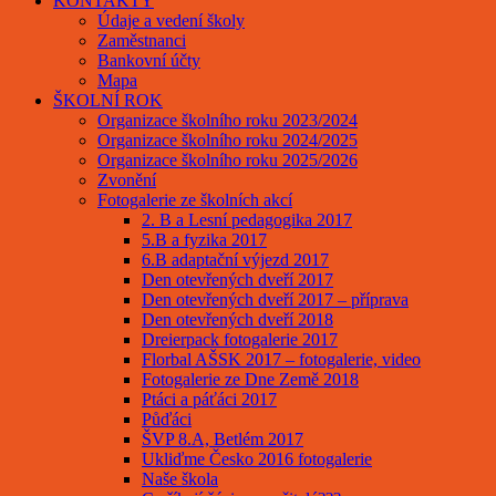
KONTAKTY
Údaje a vedení školy
Zaměstnanci
Bankovní účty
Mapa
ŠKOLNÍ ROK
Organizace školního roku 2023/2024
Organizace školního roku 2024/2025
Organizace školního roku 2025/2026
Zvonění
Fotogalerie ze školních akcí
2. B a Lesní pedagogika 2017
5.B a fyzika 2017
6.B adaptační výjezd 2017
Den otevřených dveří 2017
Den otevřených dveří 2017 – příprava
Den otevřených dveří 2018
Dreierpack fotogalerie 2017
Florbal AŠSK 2017 – fotogalerie, video
Fotogalerie ze Dne Země 2018
Ptáci a páťáci 2017
Půďáci
ŠVP 8.A, Betlém 2017
Ukliďme Česko 2016 fotogalerie
Naše škola