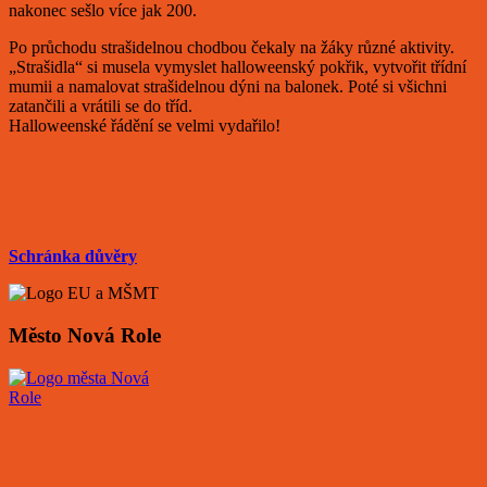
nakonec sešlo více jak 200.
Po průchodu strašidelnou chodbou čekaly na žáky různé aktivity.
„Strašidla“ si musela vymyslet halloweenský pokřik, vytvořit třídní
mumii a namalovat strašidelnou dýni na balonek. Poté si všichni
zatančili a vrátili se do tříd.
Halloweenské řádění se velmi vydařilo!
Schránka důvěry
Město Nová Role