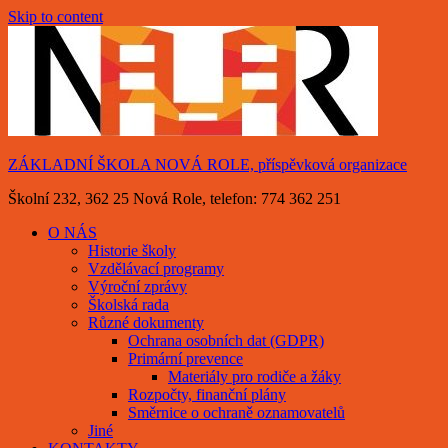
Skip to content
ZÁKLADNÍ ŠKOLA NOVÁ ROLE, příspěvková organizace
Školní 232, 362 25 Nová Role, telefon: 774 362 251
O NÁS
Historie školy
Vzdělávací programy
Výroční zprávy
Školská rada
Různé dokumenty
Ochrana osobních dat (GDPR)
Primární prevence
Materiály pro rodiče a žáky
Rozpočty, finanční plány
Směrnice o ochraně oznamovatelů
Jiné