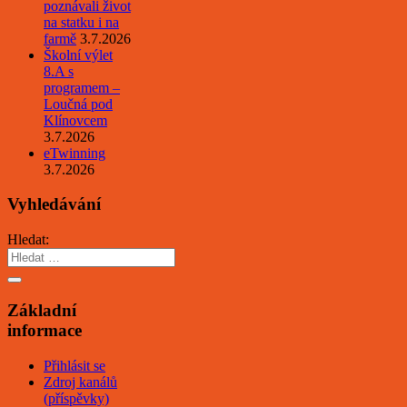
poznávali život
na statku i na
farmě
3.7.2026
Školní výlet
8.A s
programem –
Loučná pod
Klínovcem
3.7.2026
eTwinning
3.7.2026
Vyhledávání
Hledat:
Základní
informace
Přihlásit se
Zdroj kanálů
(příspěvky)