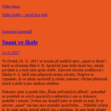
Video kluci
Video holky – první dva góly
Zanechat komentář
Spaní ve škole
21.11.2017
Ve čtvrtek 16. 11. 2017 se konala již tradiční akce „spaní ve škole“,
které se účastnila třída 6. B. Společně jsme hráli různé hry, mlsali,
povídali si a bylo nám spolu dobře. Zároveň chceme poděkovat i
žákům 9. A, kteří nám připravili stezku odvahy. Nejprve to
vypadalo, že se nikdo neodváží ji zdolat, nakonec všichni překonali
strach a došli si pro sladkou odměnu.
Nakonec jsme si pustili film „Řada nešťastných příhod“, pohodlně
se uvelebili ve svých spacácích a některým z nás se dokonce
podařilo i usnout. Ovšem my dospělí jsme se shodli na tom, že se
slovem „spaní“ má tato akce pramálo společného… Důležité ovšem
je, že jsme spolu strávili pěkný čas a doufáme, že zase bude nějaké