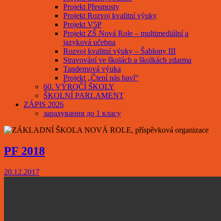
Projekt Přesmosty
Projekt Rozvoj kvalitní výuky
Projekt V5P
Projekt ZŠ Nová Role – multimediální a
jazyková učebna
Rozvoj kvalitní výuky – Šablony III
Stravování ve školách a školkách zdarma
Tandemová výuka
Projekt „Čtení nás baví“
60. VÝROČÍ ŠKOLY
ŠKOLNÍ PARLAMENT
ZÁPIS 2026
зарахування до 1 класу
PF 2018
20.12.2017