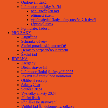
Omlouvání žáků
Informace pro žáky 9. tříd
pár užitečných rad
přijímací řízení
výběr střední školy a dny otevřených dveří
zápisový lístek
Formuláře, žádosti
PRO ŽÁKY
Angličtina
Schránka důvěry
Školní poradenské pracoviště
Desatero bezpečného internetu
Školní řád
JÍDELNA
Alergeny
Dietní stravování
Informace školní jídelny září 2025
Jak mít své zdraví pod kontrolou
Oblíbené recepty
Salátový bar
Soutěže 2024
Výsledky ankety 2024
Jídelní lístek
Přihláška ke stravování
Vnitřní řád ŠJ, dokumenty, odkazy