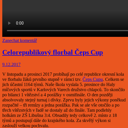
Zanechat komentář
Celorepublikový florbal Čeps Cup
9.12.2017
V listopadu a prosinci 2017 probíhají po celé republice okresní kola
ve florbalu žáků prvního stupně v rámci tzv.
Čeps Cupu
. Celkem se
jich účastní 1164 týmů. Naše škola vyslala 5. prosince do Haly
míčových sportů v Karlových Varech družstvo chlapců. To skončilo
po bilanci 1 vítězství a 4 porážky v osmifinále. O den později
absolvovaly stejný turnaj i dívky. Zprvu byly jejich výkony poněkud
rozpačité – tři remízy a jedna porážka. Pak se ale vše otočilo a po
třech vítězstvích v řadě se dostaly až do finále. Tam podlehly
holkám ze ZŠ Libušna 3:4. Obsadily tedy celkově 2. místo z 18
týmů a postupují dále do krajského kola. Za skvělý výkon si
zaslouží velkou pochvalu.