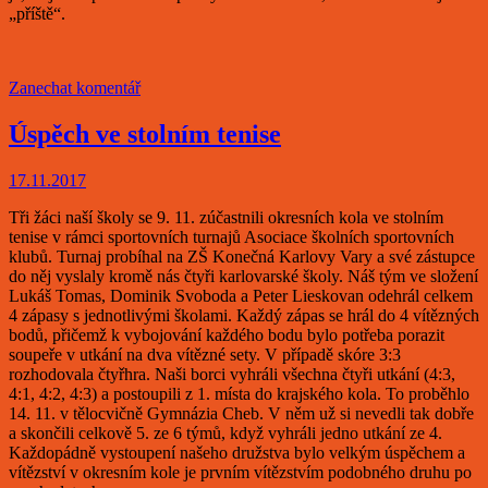
„příště“.
Zanechat komentář
Úspěch ve stolním tenise
17.11.2017
Tři žáci naší školy se 9. 11. zúčastnili okresních kola ve stolním
tenise v rámci sportovních turnajů Asociace školních sportovních
klubů. Turnaj probíhal na ZŠ Konečná Karlovy Vary a své zástupce
do něj vyslaly kromě nás čtyři karlovarské školy. Náš tým ve složení
Lukáš Tomas, Dominik Svoboda a Peter Lieskovan odehrál celkem
4 zápasy s jednotlivými školami. Každý zápas se hrál do 4 vítězných
bodů, přičemž k vybojování každého bodu bylo potřeba porazit
soupeře v utkání na dva vítězné sety. V případě skóre 3:3
rozhodovala čtyřhra. Naši borci vyhráli všechna čtyři utkání (4:3,
4:1, 4:2, 4:3) a postoupili z 1. místa do krajského kola. To proběhlo
14. 11. v tělocvičně Gymnázia Cheb. V něm už si nevedli tak dobře
a skončili celkově 5. ze 6 týmů, když vyhráli jedno utkání ze 4.
Každopádně vystoupení našeho družstva bylo velkým úspěchem a
vítězství v okresním kole je prvním vítězstvím podobného druhu po