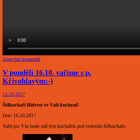
Zanechat komentář
V pondělí 16.10. vaříme s p.
Křivohlavým:-)
12.10.2017
Šéfkuchaři Bidvest ve Vaší kuchyni!
Dne: 16.10.2017
Vařit pro Vás bude náš tým kuchařek pod vedením šéfkuchaře: