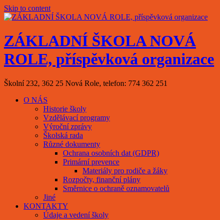
Skip to content
ZÁKLADNÍ ŠKOLA NOVÁ
ROLE, příspěvková organizace
Školní 232, 362 25 Nová Role, telefon: 774 362 251
O NÁS
Historie školy
Vzdělávací programy
Výroční zprávy
Školská rada
Různé dokumenty
Ochrana osobních dat (GDPR)
Primární prevence
Materiály pro rodiče a žáky
Rozpočty, finanční plány
Směrnice o ochraně oznamovatelů
Jiné
KONTAKTY
Údaje a vedení školy