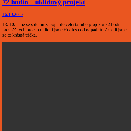
72 hodin – úklidový projekt
16.10.2017
13. 10. jsme se s dětmi zapojili do celostátního projektu 72 hodin
prospěšných prací a uklidili jsme část lesa od odpadků. Získali jsme
za to krásná trička.