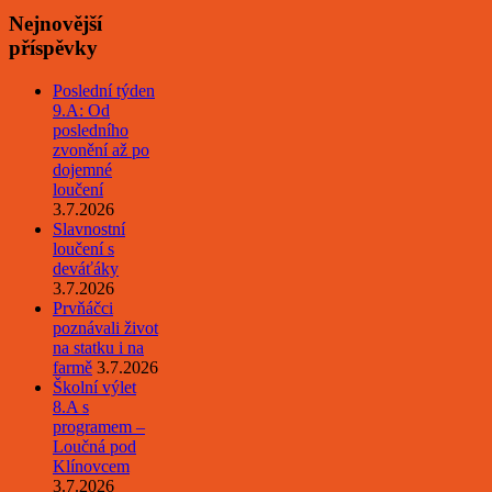
Nejnovější
příspěvky
Poslední týden
9.A: Od
posledního
zvonění až po
dojemné
loučení
3.7.2026
Slavnostní
loučení s
deváťáky
3.7.2026
Prvňáčci
poznávali život
na statku i na
farmě
3.7.2026
Školní výlet
8.A s
programem –
Loučná pod
Klínovcem
3.7.2026