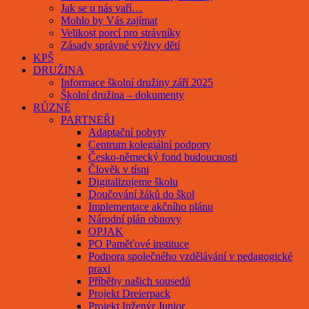
Jak se u nás vaří…
Mohlo by Vás zajímat
Velikost porcí pro strávníky
Zásady správné výživy dětí
KPŠ
DRUŽINA
Informace školní družiny září 2025
Školní družina – dokumenty
RŮZNÉ
PARTNEŘI
Adaptační pobyty
Centrum kolegiální podpory
Česko-německý fond budoucnosti
Člověk v tísni
Digitalizujeme školu
Doučování žáků do škol
Implementace akčního plánu
Národní plán obnovy
OPJAK
PO Paměťové instituce
Podpora společného vzdělávání v pedagogické
praxi
Příběhy našich sousedů
Projekt Dreierpack
Projekt Inženýr Junior