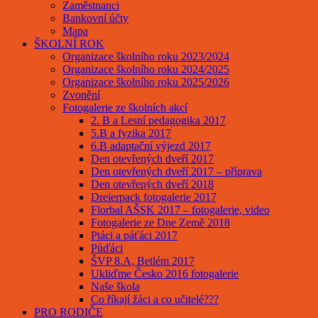
Zaměstnanci
Bankovní účty
Mapa
ŠKOLNÍ ROK
Organizace školního roku 2023/2024
Organizace školního roku 2024/2025
Organizace školního roku 2025/2026
Zvonění
Fotogalerie ze školních akcí
2. B a Lesní pedagogika 2017
5.B a fyzika 2017
6.B adaptační výjezd 2017
Den otevřených dveří 2017
Den otevřených dveří 2017 – příprava
Den otevřených dveří 2018
Dreierpack fotogalerie 2017
Florbal AŠSK 2017 – fotogalerie, video
Fotogalerie ze Dne Země 2018
Ptáci a páťáci 2017
Půďáci
ŠVP 8.A, Betlém 2017
Ukliďme Česko 2016 fotogalerie
Naše škola
Co říkají žáci a co učitelé???
PRO RODIČE