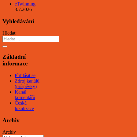
eTwinning
3.7.2026
Vyhledávání
Hledat:
Základní
informace
Přihlásit se
Zdroj kanálů
(příspěvky)
Kanál
komentářů
Česká
lokalizace
Archiv
Archiv