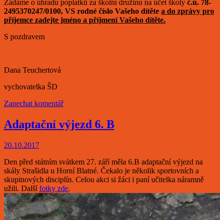
Žádáme o úhradu poplatků za školní družinu na účet školy
č.ú.
78-
2495370247/0100
, VS rodné číslo Vašeho dítěte
a do zprávy pro
příjemce zadejte jméno a příjmení Vašeho dítěte.
S pozdravem
Dana Teuchertová
vychovatelka ŠD
Zanechat komentář
Adaptační výjezd 6. B
20.10.2017
Den před státním svátkem 27. září měla 6.B adaptační výjezd na
skály Strašidla u Horní Blatné. Čekalo je několik sportovních a
skupinových disciplín. Celou akci si žáci i paní učitelka náramně
užili. Další
fotky zde
.