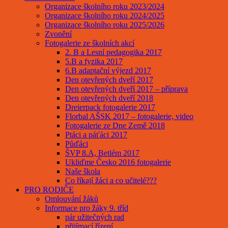
Organizace školního roku 2023/2024
Organizace školního roku 2024/2025
Organizace školního roku 2025/2026
Zvonění
Fotogalerie ze školních akcí
2. B a Lesní pedagogika 2017
5.B a fyzika 2017
6.B adaptační výjezd 2017
Den otevřených dveří 2017
Den otevřených dveří 2017 – příprava
Den otevřených dveří 2018
Dreierpack fotogalerie 2017
Florbal AŠSK 2017 – fotogalerie, video
Fotogalerie ze Dne Země 2018
Ptáci a páťáci 2017
Půďáci
ŠVP 8.A, Betlém 2017
Ukliďme Česko 2016 fotogalerie
Naše škola
Co říkají žáci a co učitelé???
PRO RODIČE
Omlouvání žáků
Informace pro žáky 9. tříd
pár užitečných rad
přijímací řízení