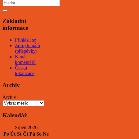
Základní
informace
Přihlásit se
Zdroj kanálů
(příspěvky)
Kanál
komentářů
Česká
lokalizace
Archiv
Archiv
Kalendář
Srpen 2026
Po
Út
St
Čt
Pá
So
Ne