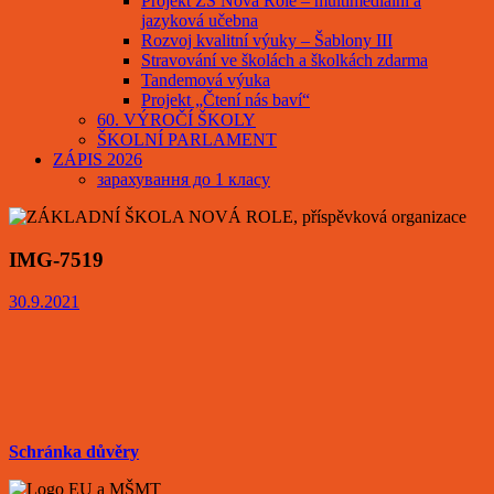
Projekt ZŠ Nová Role – multimediální a
jazyková učebna
Rozvoj kvalitní výuky – Šablony III
Stravování ve školách a školkách zdarma
Tandemová výuka
Projekt „Čtení nás baví“
60. VÝROČÍ ŠKOLY
ŠKOLNÍ PARLAMENT
ZÁPIS 2026
зарахування до 1 класу
IMG-7519
30.9.2021
Schránka důvěry