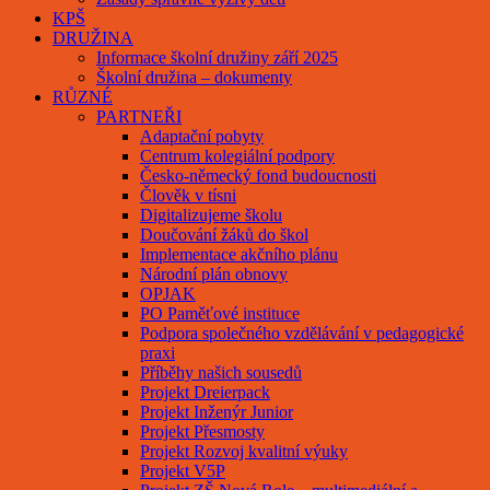
KPŠ
DRUŽINA
Informace školní družiny září 2025
Školní družina – dokumenty
RŮZNÉ
PARTNEŘI
Adaptační pobyty
Centrum kolegiální podpory
Česko-německý fond budoucnosti
Člověk v tísni
Digitalizujeme školu
Doučování žáků do škol
Implementace akčního plánu
Národní plán obnovy
OPJAK
PO Paměťové instituce
Podpora společného vzdělávání v pedagogické
praxi
Příběhy našich sousedů
Projekt Dreierpack
Projekt Inženýr Junior
Projekt Přesmosty
Projekt Rozvoj kvalitní výuky
Projekt V5P