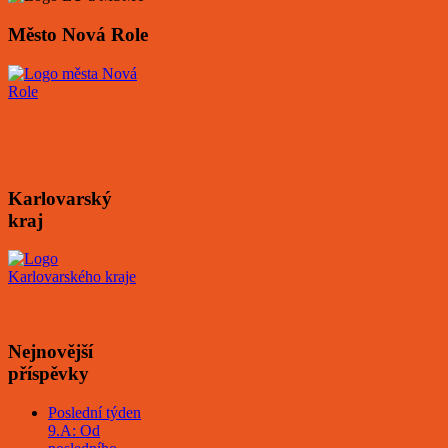
Město Nová Role
Karlovarský
kraj
Nejnovější
příspěvky
Poslední týden
9.A: Od