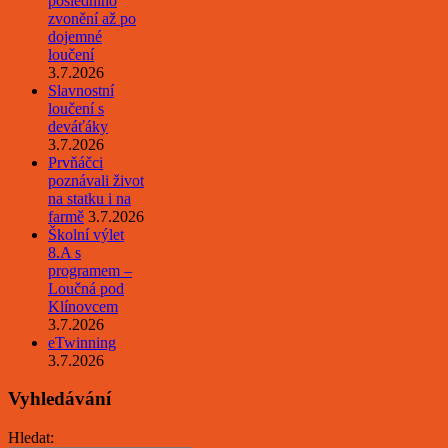
posledního
zvonění až po
dojemné
loučení
3.7.2026
Slavnostní
loučení s
deváťáky
3.7.2026
Prvňáčci
poznávali život
na statku i na
farmě
3.7.2026
Školní výlet
8.A s
programem –
Loučná pod
Klínovcem
3.7.2026
eTwinning
3.7.2026
Vyhledávání
Hledat: