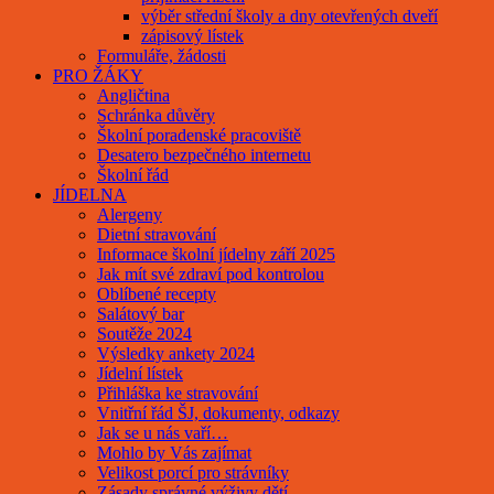
výběr střední školy a dny otevřených dveří
zápisový lístek
Formuláře, žádosti
PRO ŽÁKY
Angličtina
Schránka důvěry
Školní poradenské pracoviště
Desatero bezpečného internetu
Školní řád
JÍDELNA
Alergeny
Dietní stravování
Informace školní jídelny září 2025
Jak mít své zdraví pod kontrolou
Oblíbené recepty
Salátový bar
Soutěže 2024
Výsledky ankety 2024
Jídelní lístek
Přihláška ke stravování
Vnitřní řád ŠJ, dokumenty, odkazy
Jak se u nás vaří…
Mohlo by Vás zajímat
Velikost porcí pro strávníky
Zásady správné výživy dětí