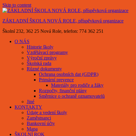
Skip to content
ZÁKLADNÍ ŠKOLA NOVÁ ROLE, příspěvková organizace
Školní 232, 362 25 Nová Role, telefon: 774 362 251
O NÁS
Historie školy
Vzdělávací programy
Výroční zprávy
Školská rada
Různé dokumenty
Ochrana osobních dat (GDPR)
Primární prevence
Materiály pro rodiče a žáky
Rozpočty, finanční plány
Směrnice o ochraně oznamovatelů
Jiné
KONTAKTY
Údaje a vedení školy
Zaměstnanci
Bankovní účty
Mapa
ŠKOLNÍ ROK