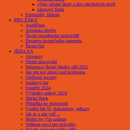
výběr střední školy a dny otevřených dveří
zápisový lístek
Formuláře, žádosti
PRO ŽÁKY
Angličtina
Schránka důvěry
Školní poradenské pracoviště
Desatero bezpečného internetu
Školní řád
JÍDELNA
Alergeny
Dietní stravování
Informace školní jídelny září 2025
Jak mít své zdraví pod kontrolou
Oblíbené recepty
Salátový bar
Soutěže 2024
Výsledky ankety 2024
Jídelní lístek
Přihláška ke stravování
Vnitřní řád ŠJ, dokumenty, odkazy
Jak se u nás vaří…
Mohlo by Vás zajímat
Velikost porcí pro strávníky
Zásady správné výživy dětí