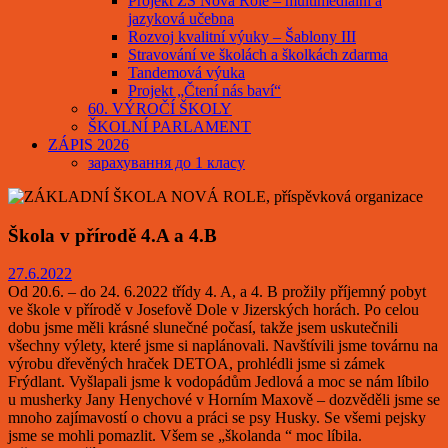
Projekt ZŠ Nová Role – multimediální a
jazyková učebna
Rozvoj kvalitní výuky – Šablony III
Stravování ve školách a školkách zdarma
Tandemová výuka
Projekt „Čtení nás baví“
60. VÝROČÍ ŠKOLY
ŠKOLNÍ PARLAMENT
ZÁPIS 2026
зарахування до 1 класу
Škola v přírodě 4.A a 4.B
27.6.2022
Od 20.6. – do 24. 6.2022 třídy 4. A, a 4. B prožily příjemný pobyt
ve škole v přírodě v Josefově Dole v Jizerských horách. Po celou
dobu jsme měli krásné slunečné počasí, takže jsem uskutečnili
všechny výlety, které jsme si naplánovali. Navštívili jsme továrnu na
výrobu dřevěných hraček DETOA, prohlédli jsme si zámek
Frýdlant. Vyšlapali jsme k vodopádům Jedlová a moc se nám líbilo
u musherky Jany Henychové v Horním Maxově – dozvěděli jsme se
mnoho zajímavostí o chovu a práci se psy Husky. Se všemi pejsky
jsme se mohli pomazlit. Všem se „školanda “ moc líbila.