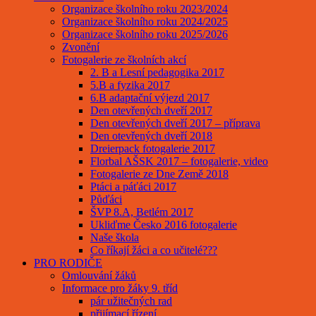
Organizace školního roku 2023/2024
Organizace školního roku 2024/2025
Organizace školního roku 2025/2026
Zvonění
Fotogalerie ze školních akcí
2. B a Lesní pedagogika 2017
5.B a fyzika 2017
6.B adaptační výjezd 2017
Den otevřených dveří 2017
Den otevřených dveří 2017 – příprava
Den otevřených dveří 2018
Dreierpack fotogalerie 2017
Florbal AŠSK 2017 – fotogalerie, video
Fotogalerie ze Dne Země 2018
Ptáci a páťáci 2017
Půďáci
ŠVP 8.A, Betlém 2017
Ukliďme Česko 2016 fotogalerie
Naše škola
Co říkají žáci a co učitelé???
PRO RODIČE
Omlouvání žáků
Informace pro žáky 9. tříd
pár užitečných rad
přijímací řízení