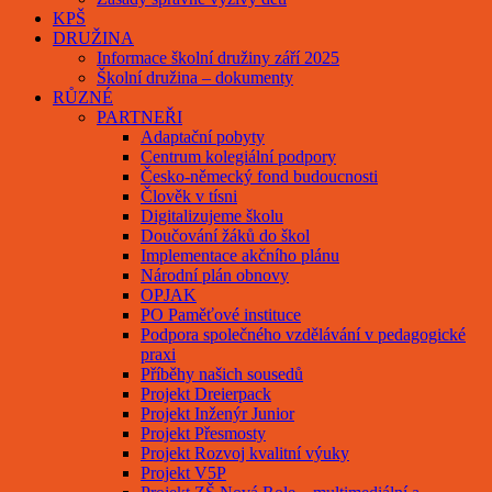
KPŠ
DRUŽINA
Informace školní družiny září 2025
Školní družina – dokumenty
RŮZNÉ
PARTNEŘI
Adaptační pobyty
Centrum kolegiální podpory
Česko-německý fond budoucnosti
Člověk v tísni
Digitalizujeme školu
Doučování žáků do škol
Implementace akčního plánu
Národní plán obnovy
OPJAK
PO Paměťové instituce
Podpora společného vzdělávání v pedagogické
praxi
Příběhy našich sousedů
Projekt Dreierpack
Projekt Inženýr Junior
Projekt Přesmosty
Projekt Rozvoj kvalitní výuky
Projekt V5P