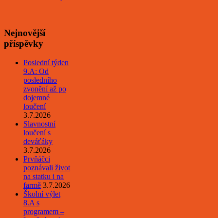
Nejnovější
příspěvky
Poslední týden
9.A: Od
posledního
zvonění až po
dojemné
loučení
3.7.2026
Slavnostní
loučení s
deváťáky
3.7.2026
Prvňáčci
poznávali život
na statku i na
farmě
3.7.2026
Školní výlet
8.A s
programem –