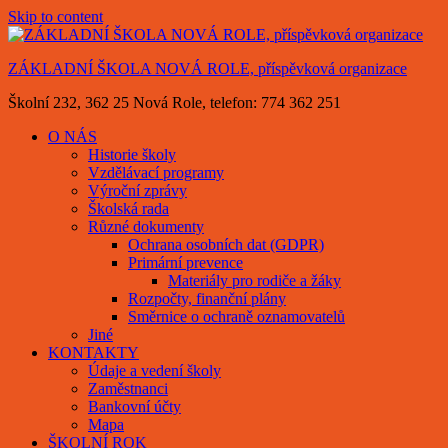
Skip to content
ZÁKLADNÍ ŠKOLA NOVÁ ROLE, příspěvková organizace
Školní 232, 362 25 Nová Role, telefon: 774 362 251
O NÁS
Historie školy
Vzdělávací programy
Výroční zprávy
Školská rada
Různé dokumenty
Ochrana osobních dat (GDPR)
Primární prevence
Materiály pro rodiče a žáky
Rozpočty, finanční plány
Směrnice o ochraně oznamovatelů
Jiné
KONTAKTY
Údaje a vedení školy
Zaměstnanci
Bankovní účty
Mapa
ŠKOLNÍ ROK