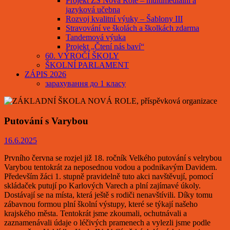
Projekt ZŠ Nová Role – multimediální a
jazyková učebna
Rozvoj kvalitní výuky – Šablony III
Stravování ve školách a školkách zdarma
Tandemová výuka
Projekt „Čtení nás baví“
60. VÝROČÍ ŠKOLY
ŠKOLNÍ PARLAMENT
ZÁPIS 2026
зарахування до 1 класу
Putování s Varybou
16.6.2025
Prvního června se rozjel již 18. ročník Velkého putování s velrybou
Varybou tentokrát za neposednou vodou a podnikavým Davidem.
Především žáci 1. stupně pravidelně tuto akci navštěvují, pomocí
skládaček putují po Karlových Varech a plní zajímavé úkoly.
Dostávají se na místa, která ještě s rodiči nenavštívili. Díky tomu
zábavnou formou plní školní výstupy, které se týkají našeho
krajského města. Tentokrát jsme zkoumali, ochutnávali a
zaznamenávali údaje o léčivých pramenech a vylezli jsme podle