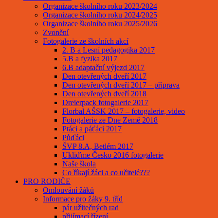
Organizace školního roku 2023/2024
Organizace školního roku 2024/2025
Organizace školního roku 2025/2026
Zvonění
Fotogalerie ze školních akcí
2. B a Lesní pedagogika 2017
5.B a fyzika 2017
6.B adaptační výjezd 2017
Den otevřených dveří 2017
Den otevřených dveří 2017 – příprava
Den otevřených dveří 2018
Dreierpack fotogalerie 2017
Florbal AŠSK 2017 – fotogalerie, video
Fotogalerie ze Dne Země 2018
Ptáci a páťáci 2017
Půďáci
ŠVP 8.A, Betlém 2017
Ukliďme Česko 2016 fotogalerie
Naše škola
Co říkají žáci a co učitelé???
PRO RODIČE
Omlouvání žáků
Informace pro žáky 9. tříd
pár užitečných rad
přijímací řízení