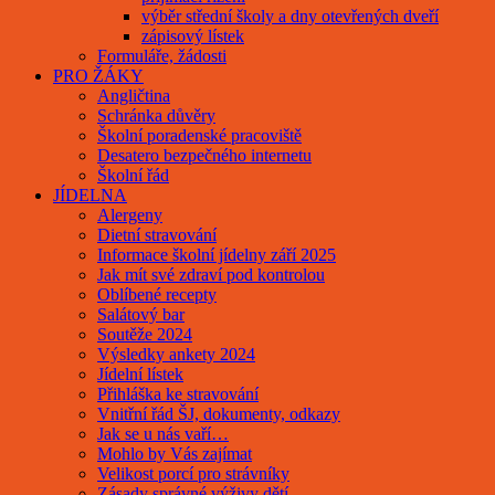
výběr střední školy a dny otevřených dveří
zápisový lístek
Formuláře, žádosti
PRO ŽÁKY
Angličtina
Schránka důvěry
Školní poradenské pracoviště
Desatero bezpečného internetu
Školní řád
JÍDELNA
Alergeny
Dietní stravování
Informace školní jídelny září 2025
Jak mít své zdraví pod kontrolou
Oblíbené recepty
Salátový bar
Soutěže 2024
Výsledky ankety 2024
Jídelní lístek
Přihláška ke stravování
Vnitřní řád ŠJ, dokumenty, odkazy
Jak se u nás vaří…
Mohlo by Vás zajímat
Velikost porcí pro strávníky
Zásady správné výživy dětí