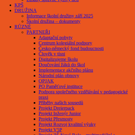
KPŠ
DRUŽINA
Informace školní družiny září 2025
Školní družina – dokumenty
RŮZNÉ
PARTNEŘI
Adaptační pobyty
Centrum kolegiální podpory
Česko-německý fond budoucnosti
Člověk v tísni
Digitalizujeme školu
Doučování žáků do škol
Implementace akčního plánu
Národní plán obnovy
OPJAK
PO Paměťové instituce
Podpora společného vzdělávání v pedagogické
praxi
Příběhy našich sousedů
Projekt Dreierpack
Projekt Inženýr Junior
Projekt Přesmosty
Projekt Rozvoj kvalitní výuky
Projekt V5P