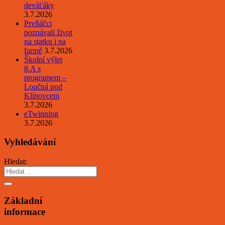
deváťáky
3.7.2026
Prvňáčci
poznávali život
na statku i na
farmě
3.7.2026
Školní výlet
8.A s
programem –
Loučná pod
Klínovcem
3.7.2026
eTwinning
3.7.2026
Vyhledávání
Hledat:
Základní
informace