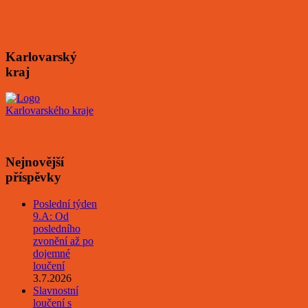
Karlovarský
kraj
Nejnovější
příspěvky
Poslední týden
9.A: Od
posledního
zvonění až po
dojemné
loučení
3.7.2026
Slavnostní
loučení s