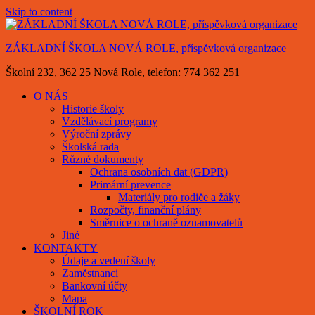
Skip to content
ZÁKLADNÍ ŠKOLA NOVÁ ROLE, příspěvková organizace
Školní 232, 362 25 Nová Role, telefon: 774 362 251
O NÁS
Historie školy
Vzdělávací programy
Výroční zprávy
Školská rada
Různé dokumenty
Ochrana osobních dat (GDPR)
Primární prevence
Materiály pro rodiče a žáky
Rozpočty, finanční plány
Směrnice o ochraně oznamovatelů
Jiné
KONTAKTY
Údaje a vedení školy
Zaměstnanci
Bankovní účty
Mapa
ŠKOLNÍ ROK