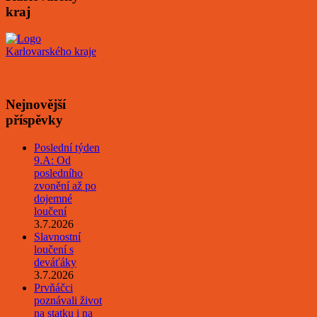
kraj
Nejnovější
příspěvky
Poslední týden
9.A: Od
posledního
zvonění až po
dojemné
loučení
3.7.2026
Slavnostní
loučení s
deváťáky
3.7.2026
Prvňáčci
poznávali život
na statku i na