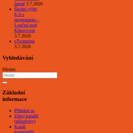
farmě
3.7.2026
Školní výlet
8.A s
programem –
Loučná pod
Klínovcem
3.7.2026
eTwinning
3.7.2026
Vyhledávání
Hledat:
Základní
informace
Přihlásit se
Zdroj kanálů
(příspěvky)
Kanál
komentářů