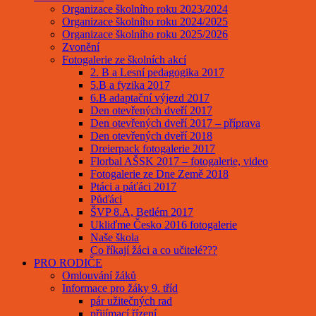
Organizace školního roku 2023/2024
Organizace školního roku 2024/2025
Organizace školního roku 2025/2026
Zvonění
Fotogalerie ze školních akcí
2. B a Lesní pedagogika 2017
5.B a fyzika 2017
6.B adaptační výjezd 2017
Den otevřených dveří 2017
Den otevřených dveří 2017 – příprava
Den otevřených dveří 2018
Dreierpack fotogalerie 2017
Florbal AŠSK 2017 – fotogalerie, video
Fotogalerie ze Dne Země 2018
Ptáci a páťáci 2017
Půďáci
ŠVP 8.A, Betlém 2017
Ukliďme Česko 2016 fotogalerie
Naše škola
Co říkají žáci a co učitelé???
PRO RODIČE
Omlouvání žáků
Informace pro žáky 9. tříd
pár užitečných rad
přijímací řízení