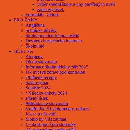
výběr střední školy a dny otevřených dveří
zápisový lístek
Formuláře, žádosti
PRO ŽÁKY
Angličtina
Schránka důvěry
Školní poradenské pracoviště
Desatero bezpečného internetu
Školní řád
JÍDELNA
Alergeny
Dietní stravování
Informace školní jídelny září 2025
Jak mít své zdraví pod kontrolou
Oblíbené recepty
Salátový bar
Soutěže 2024
Výsledky ankety 2024
Jídelní lístek
Přihláška ke stravování
Vnitřní řád ŠJ, dokumenty, odkazy
Jak se u nás vaří…
Mohlo by Vás zajímat
Velikost porcí pro strávníky
Zásady správné výživy dětí