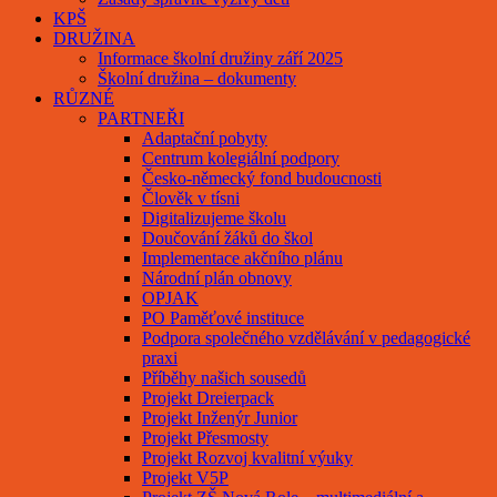
KPŠ
DRUŽINA
Informace školní družiny září 2025
Školní družina – dokumenty
RŮZNÉ
PARTNEŘI
Adaptační pobyty
Centrum kolegiální podpory
Česko-německý fond budoucnosti
Člověk v tísni
Digitalizujeme školu
Doučování žáků do škol
Implementace akčního plánu
Národní plán obnovy
OPJAK
PO Paměťové instituce
Podpora společného vzdělávání v pedagogické
praxi
Příběhy našich sousedů
Projekt Dreierpack
Projekt Inženýr Junior
Projekt Přesmosty
Projekt Rozvoj kvalitní výuky
Projekt V5P