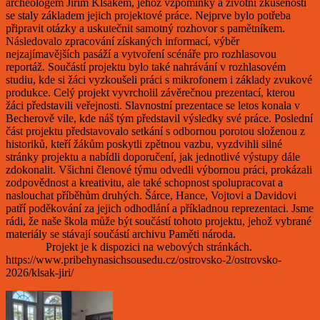
archeologem Jiřím Klsákem, jehož vzpomínky a životní zkušenosti
se staly základem jejich projektové práce. Nejprve bylo potřeba
připravit otázky a uskutečnit samotný rozhovor s pamětníkem.
Následovalo zpracování získaných informací, výběr
nejzajímavějších pasáží a vytvoření scénáře pro rozhlasovou
reportáž. Součástí projektu bylo také nahrávání v rozhlasovém
studiu, kde si žáci vyzkoušeli práci s mikrofonem i základy zvukové
produkce. Celý projekt vyvrcholil závěrečnou prezentací, kterou
žáci představili veřejnosti. Slavnostní prezentace se letos konala v
Becherově vile, kde náš tým představil výsledky své práce. Poslední
část projektu představovalo setkání s odbornou porotou složenou z
historiků, kteří žákům poskytli zpětnou vazbu, vyzdvihli silné
stránky projektu a nabídli doporučení, jak jednotlivé výstupy dále
zdokonalit. Všichni členové týmu odvedli výbornou práci, prokázali
zodpovědnost a kreativitu, ale také schopnost spolupracovat a
naslouchat příběhům druhých. Šárce, Hance, Vojtovi a Davidovi
patří poděkování za jejich odhodlání a příkladnou reprezentaci. Jsme
rádi, že naše škola může být součástí tohoto projektu, jehož vybrané
materiály se stávají součástí archivu Paměti národa.
Projekt je k dispozici na webových stránkách.
https://www.pribehynasichsousedu.cz/ostrovsko-2/ostrovsko-
2026/klsak-jiri/