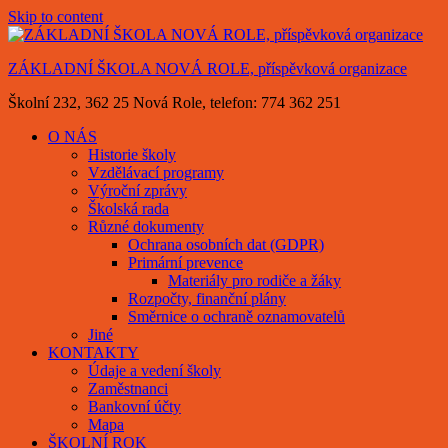
Skip to content
ZÁKLADNÍ ŠKOLA NOVÁ ROLE, příspěvková organizace
Školní 232, 362 25 Nová Role, telefon: 774 362 251
O NÁS
Historie školy
Vzdělávací programy
Výroční zprávy
Školská rada
Různé dokumenty
Ochrana osobních dat (GDPR)
Primární prevence
Materiály pro rodiče a žáky
Rozpočty, finanční plány
Směrnice o ochraně oznamovatelů
Jiné
KONTAKTY
Údaje a vedení školy
Zaměstnanci
Bankovní účty
Mapa
ŠKOLNÍ ROK