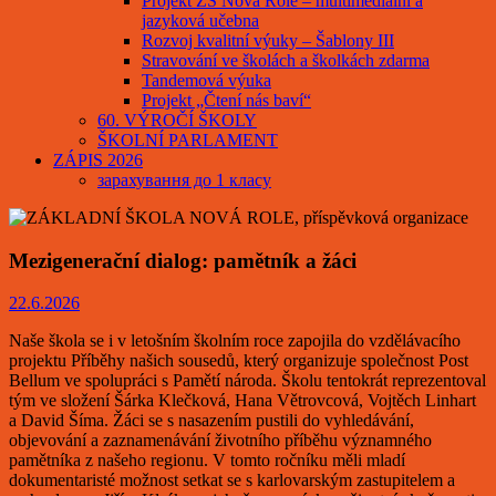
Projekt ZŠ Nová Role – multimediální a
jazyková učebna
Rozvoj kvalitní výuky – Šablony III
Stravování ve školách a školkách zdarma
Tandemová výuka
Projekt „Čtení nás baví“
60. VÝROČÍ ŠKOLY
ŠKOLNÍ PARLAMENT
ZÁPIS 2026
зарахування до 1 класу
Mezigenerační dialog: pamětník a žáci
22.6.2026
Naše škola se i v letošním školním roce zapojila do vzdělávacího
projektu Příběhy našich sousedů, který organizuje společnost Post
Bellum ve spolupráci s Pamětí národa. Školu tentokrát reprezentoval
tým ve složení Šárka Klečková, Hana Větrovcová, Vojtěch Linhart
a David Šíma. Žáci se s nasazením pustili do vyhledávání,
objevování a zaznamenávání životního příběhu významného
pamětníka z našeho regionu. V tomto ročníku měli mladí
dokumentaristé možnost setkat se s karlovarským zastupitelem a