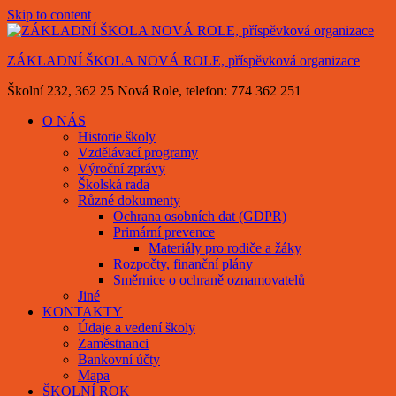
Skip to content
ZÁKLADNÍ ŠKOLA NOVÁ ROLE, příspěvková organizace
Školní 232, 362 25 Nová Role, telefon: 774 362 251
O NÁS
Historie školy
Vzdělávací programy
Výroční zprávy
Školská rada
Různé dokumenty
Ochrana osobních dat (GDPR)
Primární prevence
Materiály pro rodiče a žáky
Rozpočty, finanční plány
Směrnice o ochraně oznamovatelů
Jiné
KONTAKTY
Údaje a vedení školy
Zaměstnanci
Bankovní účty
Mapa
ŠKOLNÍ ROK