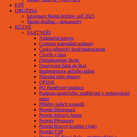
KPŠ
DRUŽINA
Informace školní družiny září 2025
Školní družina – dokumenty
RŮZNÉ
PARTNEŘI
Adaptační pobyty
Centrum kolegiální podpory
Česko-německý fond budoucnosti
Člověk v tísni
Digitalizujeme školu
Doučování žáků do škol
Implementace akčního plánu
Národní plán obnovy
OPJAK
PO Paměťové instituce
Podpora společného vzdělávání v pedagogické
praxi
Příběhy našich sousedů
Projekt Dreierpack
Projekt Inženýr Junior
Projekt Přesmosty
Projekt Rozvoj kvalitní výuky
Projekt V5P