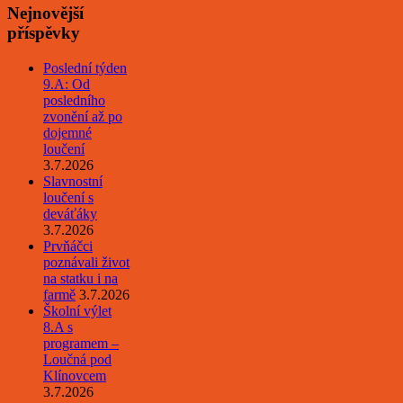
Nejnovější
příspěvky
Poslední týden
9.A: Od
posledního
zvonění až po
dojemné
loučení
3.7.2026
Slavnostní
loučení s
deváťáky
3.7.2026
Prvňáčci
poznávali život
na statku i na
farmě
3.7.2026
Školní výlet
8.A s
programem –
Loučná pod
Klínovcem
3.7.2026