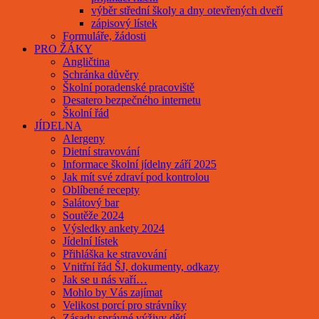
výběr střední školy a dny otevřených dveří
zápisový lístek
Formuláře, žádosti
PRO ŽÁKY
Angličtina
Schránka důvěry
Školní poradenské pracoviště
Desatero bezpečného internetu
Školní řád
JÍDELNA
Alergeny
Dietní stravování
Informace školní jídelny září 2025
Jak mít své zdraví pod kontrolou
Oblíbené recepty
Salátový bar
Soutěže 2024
Výsledky ankety 2024
Jídelní lístek
Přihláška ke stravování
Vnitřní řád ŠJ, dokumenty, odkazy
Jak se u nás vaří…
Mohlo by Vás zajímat
Velikost porcí pro strávníky
Zásady správné výživy dětí