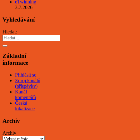
eTwinning
3.7.2026
Vyhledávání
Hledat:
Základní
informace
Přihlásit se
Zdroj kanálů
(příspěvky)
Kanál
komentářů
Česká
lokalizace
Archiv
Archiv