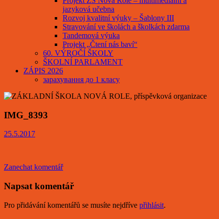
Projekt ZŠ Nová Role – multimediální a
jazyková učebna
Rozvoj kvalitní výuky – Šablony III
Stravování ve školách a školkách zdarma
Tandemová výuka
Projekt „Čtení nás baví“
60. VÝROČÍ ŠKOLY
ŠKOLNÍ PARLAMENT
ZÁPIS 2026
зарахування до 1 класу
IMG_8393
25.5.2017
Zanechat komentář
Napsat komentář
Pro přidávání komentářů se musíte nejdříve
přihlásit
.