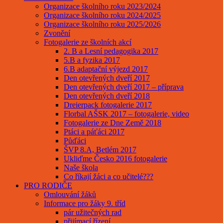
Organizace školního roku 2023/2024
Organizace školního roku 2024/2025
Organizace školního roku 2025/2026
Zvonění
Fotogalerie ze školních akcí
2. B a Lesní pedagogika 2017
5.B a fyzika 2017
6.B adaptační výjezd 2017
Den otevřených dveří 2017
Den otevřených dveří 2017 – příprava
Den otevřených dveří 2018
Dreierpack fotogalerie 2017
Florbal AŠSK 2017 – fotogalerie, video
Fotogalerie ze Dne Země 2018
Ptáci a páťáci 2017
Půďáci
ŠVP 8.A, Betlém 2017
Ukliďme Česko 2016 fotogalerie
Naše škola
Co říkají žáci a co učitelé???
PRO RODIČE
Omlouvání žáků
Informace pro žáky 9. tříd
pár užitečných rad
přijímací řízení