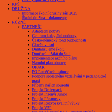
KPŠ
DRUŽINA
Informace školní družiny září 2025
Školní družina – dokumenty
RŮZNÉ
PARTNEŘI
Adaptační pobyty
Centrum kolegiální podpory
Česko-německý fond budoucnosti
Člověk v tísni
Digitalizujeme školu
Doučování žáků do škol
Implementace akčního plánu
Národní plán obnovy
OPJAK
PO Paměťové instituce
Podpora společného vzdělávání v pedagogické
praxi
Příběhy našich sousedů
Projekt Dreierpack
Projekt Inženýr Junior
Projekt Přesmosty
Projekt Rozvoj kvalitní výuky
Projekt V5P