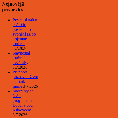
Nejnovější
příspěvky
Poslední týden
9.A: Od
posledního
zvonění až po
dojemné
loučení
3.7.2026
Slavnostní
loučení s
deváťáky
3.7.2026
Prvňáčci
poznávali život
na statku i na
farmě
3.7.2026
Školní výlet
8.A s
programem –
Loučná pod
Klínovcem
3.7.2026