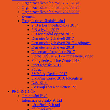
Organizace školního roku 2023/2024
Organizace školního roku 2024/2025
Organizace školního roku 2025/2026
Zvonění
Fotogalerie ze školních akcí
2. B a Lesní pedagogika 2017
5.B a fyzika 2017
6.B adaptační výjezd 2017
Den otevřených dveří 2017
Den otevřených dveří 2017 – příprava
Den otevřených dveří 2018
Dreierpack fotogalerie 2017
Florbal AŠSK 2017 – fotogalerie, video
Fotogalerie ze Dne Země 2018
Ptáci a páťáci 2017
Půďáci
ŠVP 8.A, Betlém 2017
Ukliďme Česko 2016 fotogalerie
Naše škola
Co říkají žáci a co učitelé???
PRO RODIČE
Omlouvání žáků
Informace pro žáky 9. tříd
pár užitečných rad
přijímací řízení