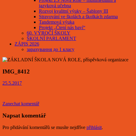
Projekt ZŠ Nová Role – multimediální a
jazyková učebna
Rozvoj kvalitní výuky – Šablony III
Stravování ve školách a školkách zdarma
Tandemová výuka
Projekt „Čtení nás baví“
60. VÝROČÍ ŠKOLY
ŠKOLNÍ PARLAMENT
ZÁPIS 2026
зарахування до 1 класу
IMG_8412
25.5.2017
Zanechat komentář
Napsat komentář
Pro přidávání komentářů se musíte nejdříve
přihlásit
.