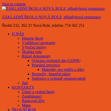
Skip to content
ZÁKLADNÍ ŠKOLA NOVÁ ROLE, příspěvková organizace
Školní 232, 362 25 Nová Role, telefon: 774 362 251
O NÁS
Historie školy
Vzdělávací programy
Výroční zprávy
Školská rada
Různé dokumenty
Ochrana osobních dat (GDPR)
Primární prevence
Materiály pro rodiče a žáky
Rozpočty, finanční plány
Směrnice o ochraně oznamovatelů
Jiné
KONTAKTY
Údaje a vedení školy
Zaměstnanci
Bankovní účty
Mapa
ŠKOLNÍ ROK