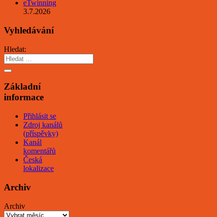
eTwinning
3.7.2026
Vyhledávání
Hledat:
Základní
informace
Přihlásit se
Zdroj kanálů
(příspěvky)
Kanál
komentářů
Česká
lokalizace
Archiv
Archiv