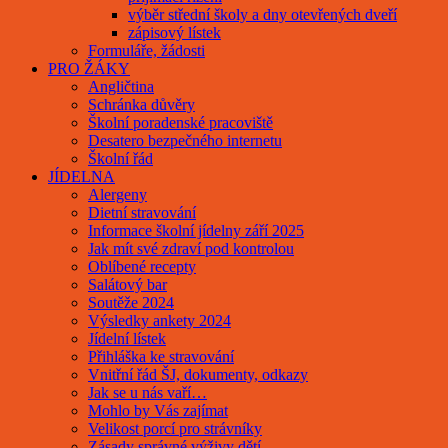
výběr střední školy a dny otevřených dveří
zápisový lístek
Formuláře, žádosti
PRO ŽÁKY
Angličtina
Schránka důvěry
Školní poradenské pracoviště
Desatero bezpečného internetu
Školní řád
JÍDELNA
Alergeny
Dietní stravování
Informace školní jídelny září 2025
Jak mít své zdraví pod kontrolou
Oblíbené recepty
Salátový bar
Soutěže 2024
Výsledky ankety 2024
Jídelní lístek
Přihláška ke stravování
Vnitřní řád ŠJ, dokumenty, odkazy
Jak se u nás vaří…
Mohlo by Vás zajímat
Velikost porcí pro strávníky
Zásady správné výživy dětí