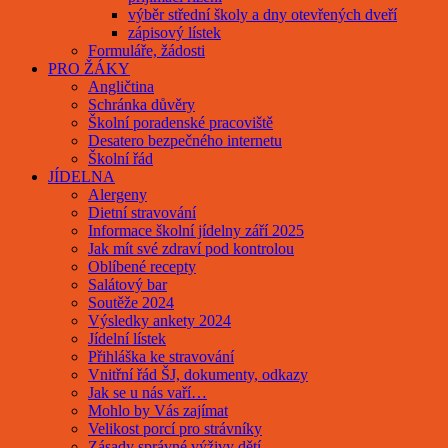
výběr střední školy a dny otevřených dveří
zápisový lístek
Formuláře, žádosti
PRO ŽÁKY
Angličtina
Schránka důvěry
Školní poradenské pracoviště
Desatero bezpečného internetu
Školní řád
JÍDELNA
Alergeny
Dietní stravování
Informace školní jídelny září 2025
Jak mít své zdraví pod kontrolou
Oblíbené recepty
Salátový bar
Soutěže 2024
Výsledky ankety 2024
Jídelní lístek
Přihláška ke stravování
Vnitřní řád ŠJ, dokumenty, odkazy
Jak se u nás vaří…
Mohlo by Vás zajímat
Velikost porcí pro strávníky
Zásady správné výživy dětí