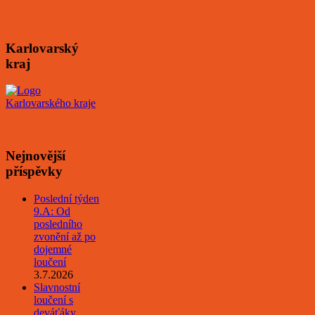
Karlovarský
kraj
Nejnovější
příspěvky
Poslední týden
9.A: Od
posledního
zvonění až po
dojemné
loučení
3.7.2026
Slavnostní
loučení s
deváťáky