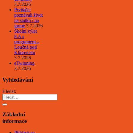
3.7.2026
Prvňáčci
poznávali život
na statku i na
farmě
3.7.2026
Školní výlet
8.A s
programem –
Loučná pod
Klínovcem
3.7.2026
eTwinning
3.7.2026
Vyhledávání
Hledat:
Základní
informace
Přihlásit se