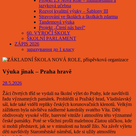
Projekt ZŠ Nová Role – multimediální a
jazyková učebna
Rozvoj kvalitní výuky – Šablony III
Stravování ve školách a školkách zdarma
Tandemová výuka
Projekt „Čtení nás baví“
60. VÝROČÍ ŠKOLY
ŠKOLNÍ PARLAMENT
ZÁPIS 2026
зарахування до 1 класу
Výuka jinak – Praha hravě
28.5.2026
Žáci čtvrtých tříd se vydali na školní výlet do Prahy, kde navštívili
řadu významných památek. Prohlédli si Pražský hrad, Vladislavský
sál, kde také viděli repliky českých korunovačních klenotů.
Velkým
zážitkem byla návštěva nádherné katedrály svatého Víta. Děti
obdivovaly vysoké věže, barevné vitráže i atmosféru této významné
české památky. Poté se všichni prošli malebnou Zlatou uličkou, kde
si mohli představit, jak se v minulosti na hradě žilo.
Na závěr výletu
děti navštívily Staroměstské náměstí, kde si užily atmosféru