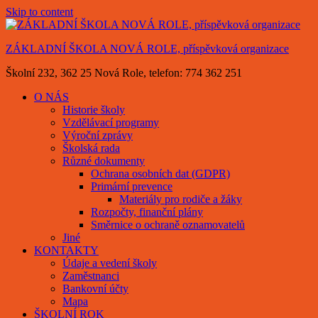
Skip to content
ZÁKLADNÍ ŠKOLA NOVÁ ROLE, příspěvková organizace
Školní 232, 362 25 Nová Role, telefon: 774 362 251
O NÁS
Historie školy
Vzdělávací programy
Výroční zprávy
Školská rada
Různé dokumenty
Ochrana osobních dat (GDPR)
Primární prevence
Materiály pro rodiče a žáky
Rozpočty, finanční plány
Směrnice o ochraně oznamovatelů
Jiné
KONTAKTY
Údaje a vedení školy
Zaměstnanci
Bankovní účty
Mapa
ŠKOLNÍ ROK