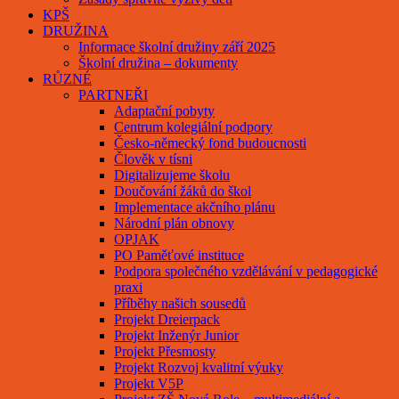
KPŠ
DRUŽINA
Informace školní družiny září 2025
Školní družina – dokumenty
RŮZNÉ
PARTNEŘI
Adaptační pobyty
Centrum kolegiální podpory
Česko-německý fond budoucnosti
Člověk v tísni
Digitalizujeme školu
Doučování žáků do škol
Implementace akčního plánu
Národní plán obnovy
OPJAK
PO Paměťové instituce
Podpora společného vzdělávání v pedagogické
praxi
Příběhy našich sousedů
Projekt Dreierpack
Projekt Inženýr Junior
Projekt Přesmosty
Projekt Rozvoj kvalitní výuky
Projekt V5P