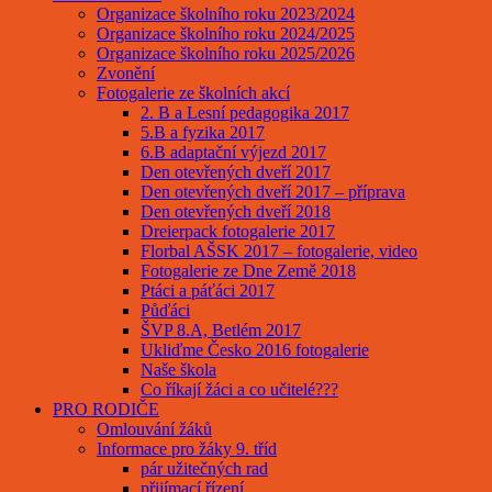
Organizace školního roku 2023/2024
Organizace školního roku 2024/2025
Organizace školního roku 2025/2026
Zvonění
Fotogalerie ze školních akcí
2. B a Lesní pedagogika 2017
5.B a fyzika 2017
6.B adaptační výjezd 2017
Den otevřených dveří 2017
Den otevřených dveří 2017 – příprava
Den otevřených dveří 2018
Dreierpack fotogalerie 2017
Florbal AŠSK 2017 – fotogalerie, video
Fotogalerie ze Dne Země 2018
Ptáci a páťáci 2017
Půďáci
ŠVP 8.A, Betlém 2017
Ukliďme Česko 2016 fotogalerie
Naše škola
Co říkají žáci a co učitelé???
PRO RODIČE
Omlouvání žáků
Informace pro žáky 9. tříd
pár užitečných rad
přijímací řízení