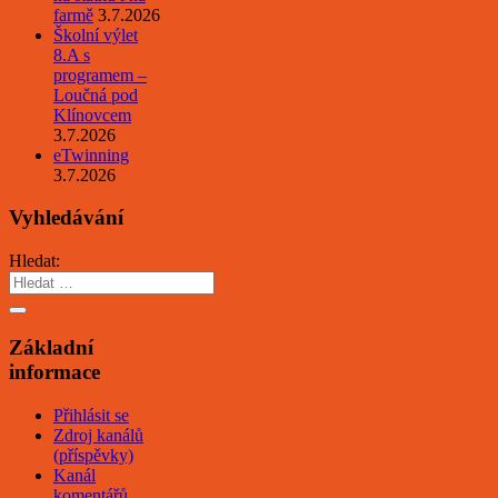
farmě
3.7.2026
Školní výlet
8.A s
programem –
Loučná pod
Klínovcem
3.7.2026
eTwinning
3.7.2026
Vyhledávání
Hledat:
Základní
informace
Přihlásit se
Zdroj kanálů
(příspěvky)
Kanál
komentářů