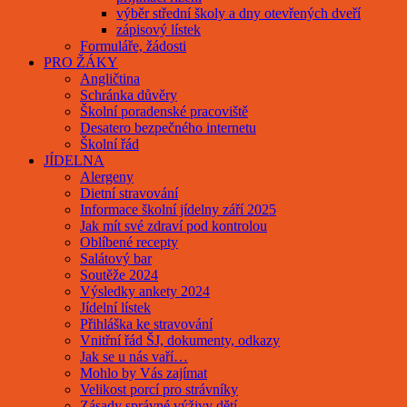
výběr střední školy a dny otevřených dveří
zápisový lístek
Formuláře, žádosti
PRO ŽÁKY
Angličtina
Schránka důvěry
Školní poradenské pracoviště
Desatero bezpečného internetu
Školní řád
JÍDELNA
Alergeny
Dietní stravování
Informace školní jídelny září 2025
Jak mít své zdraví pod kontrolou
Oblíbené recepty
Salátový bar
Soutěže 2024
Výsledky ankety 2024
Jídelní lístek
Přihláška ke stravování
Vnitřní řád ŠJ, dokumenty, odkazy
Jak se u nás vaří…
Mohlo by Vás zajímat
Velikost porcí pro strávníky
Zásady správné výživy dětí