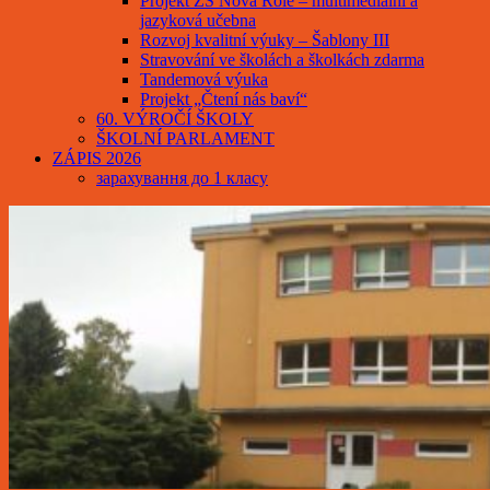
Projekt ZŠ Nová Role – multimediální a
jazyková učebna
Rozvoj kvalitní výuky – Šablony III
Stravování ve školách a školkách zdarma
Tandemová výuka
Projekt „Čtení nás baví“
60. VÝROČÍ ŠKOLY
ŠKOLNÍ PARLAMENT
ZÁPIS 2026
зарахування до 1 класу