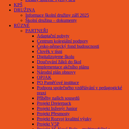
KPŠ
DRUŽINA
Informace školní družiny září 2025
Školní družina – dokumenty
RŮZNÉ
PARTNEŘI
Adaptační pobyty
Centrum kolegiální podpory
Česko-německý fond budoucnosti
Člověk v tísni
Digitalizujeme školu
Doučování žáků do škol
Implementace akčního plánu
Národní plán obnovy
OPJAK
PO Paměťové instituce
Podpora společného vzdělávání v pedagogické
praxi
Příběhy našich sousedů
Projekt Dreierpack
Projekt Inženýr Junior
Projekt Přesmosty
Projekt Rozvoj kvalitní výuky
Projekt V5P