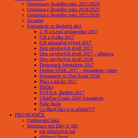
Organizace školního roku 2023/2024
Organizace školního roku 2024/2025
Organizace školního roku 2025/2026
Zvonění
Fotogalerie ze školních akcí
2. B a Lesní pedagogika 2017
5.B a fyzika 2017
6.B adaptační výjezd 2017
Den otevřených dveří 2017
Den otevřených dveří 2017 – příprava
Den otevřených dveří 2018
Dreierpack fotogalerie 2017
Florbal AŠSK 2017 – fotogalerie, video
Fotogalerie ze Dne Země 2018
Ptáci a páťáci 2017
Půďáci
ŠVP 8.A, Betlém 2017
Ukliďme Česko 2016 fotogalerie
Naše škola
Co říkají žáci a co učitelé???
PRO RODIČE
Omlouvání žáků
Informace pro žáky 9. tříd
pár užitečných rad
přijímací řízení