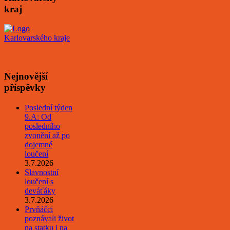
kraj
Nejnovější
příspěvky
Poslední týden
9.A: Od
posledního
zvonění až po
dojemné
loučení
3.7.2026
Slavnostní
loučení s
deváťáky
3.7.2026
Prvňáčci
poznávali život
na statku i na