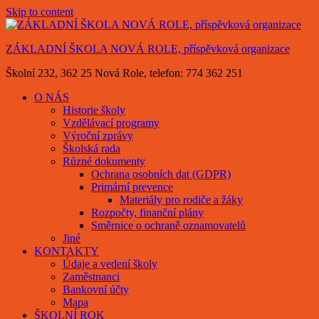
Skip to content
ZÁKLADNÍ ŠKOLA NOVÁ ROLE, příspěvková organizace
Školní 232, 362 25 Nová Role, telefon: 774 362 251
O NÁS
Historie školy
Vzdělávací programy
Výroční zprávy
Školská rada
Různé dokumenty
Ochrana osobních dat (GDPR)
Primární prevence
Materiály pro rodiče a žáky
Rozpočty, finanční plány
Směrnice o ochraně oznamovatelů
Jiné
KONTAKTY
Údaje a vedení školy
Zaměstnanci
Bankovní účty
Mapa
ŠKOLNÍ ROK