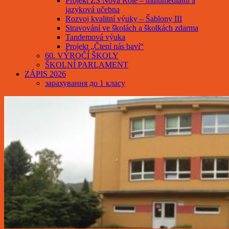
Projekt ZŠ Nová Role – multimediální a
jazyková učebna
Rozvoj kvalitní výuky – Šablony III
Stravování ve školách a školkách zdarma
Tandemová výuka
Projekt „Čtení nás baví“
60. VÝROČÍ ŠKOLY
ŠKOLNÍ PARLAMENT
ZÁPIS 2026
зарахування до 1 класу