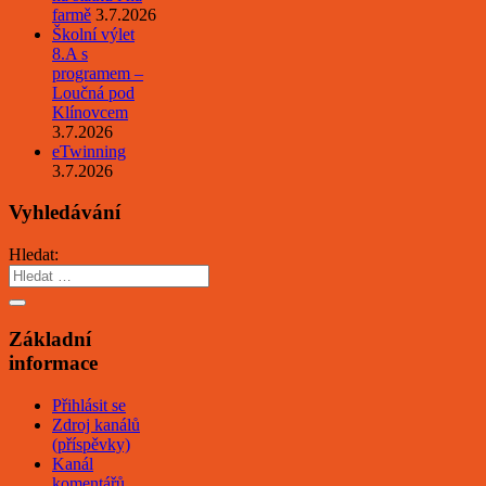
farmě
3.7.2026
Školní výlet
8.A s
programem –
Loučná pod
Klínovcem
3.7.2026
eTwinning
3.7.2026
Vyhledávání
Hledat:
Základní
informace
Přihlásit se
Zdroj kanálů
(příspěvky)
Kanál
komentářů