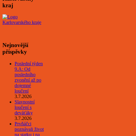
kraj
Nejnovější
příspěvky
Poslední týden
9.A: Od
posledního
zvonění až po
dojemné
loučení
3.7.2026
Slavnostní
loučení s
deváťáky
3.7.2026
Prvňáčci
poznávali život
na statku i na