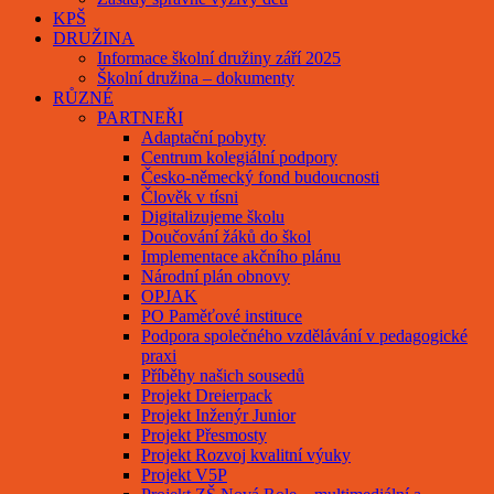
KPŠ
DRUŽINA
Informace školní družiny září 2025
Školní družina – dokumenty
RŮZNÉ
PARTNEŘI
Adaptační pobyty
Centrum kolegiální podpory
Česko-německý fond budoucnosti
Člověk v tísni
Digitalizujeme školu
Doučování žáků do škol
Implementace akčního plánu
Národní plán obnovy
OPJAK
PO Paměťové instituce
Podpora společného vzdělávání v pedagogické
praxi
Příběhy našich sousedů
Projekt Dreierpack
Projekt Inženýr Junior
Projekt Přesmosty
Projekt Rozvoj kvalitní výuky
Projekt V5P