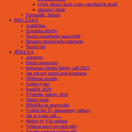
výběr střední školy a dny otevřených dveří
zápisový lístek
Formuláře, žádosti
PRO ŽÁKY
Angličtina
Schránka důvěry
Školní poradenské pracoviště
Desatero bezpečného internetu
Školní řád
JÍDELNA
Alergeny
Dietní stravování
Informace školní jídelny září 2025
Jak mít své zdraví pod kontrolou
Oblíbené recepty
Salátový bar
Soutěže 2024
Výsledky ankety 2024
Jídelní lístek
Přihláška ke stravování
Vnitřní řád ŠJ, dokumenty, odkazy
Jak se u nás vaří…
Mohlo by Vás zajímat
Velikost porcí pro strávníky
Zásady správné výživy dětí