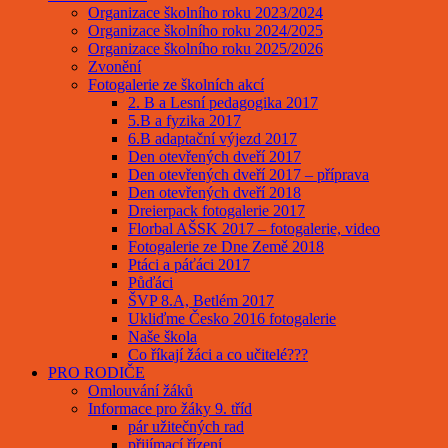
Organizace školního roku 2023/2024
Organizace školního roku 2024/2025
Organizace školního roku 2025/2026
Zvonění
Fotogalerie ze školních akcí
2. B a Lesní pedagogika 2017
5.B a fyzika 2017
6.B adaptační výjezd 2017
Den otevřených dveří 2017
Den otevřených dveří 2017 – příprava
Den otevřených dveří 2018
Dreierpack fotogalerie 2017
Florbal AŠSK 2017 – fotogalerie, video
Fotogalerie ze Dne Země 2018
Ptáci a páťáci 2017
Půďáci
ŠVP 8.A, Betlém 2017
Ukliďme Česko 2016 fotogalerie
Naše škola
Co říkají žáci a co učitelé???
PRO RODIČE
Omlouvání žáků
Informace pro žáky 9. tříd
pár užitečných rad
přijímací řízení