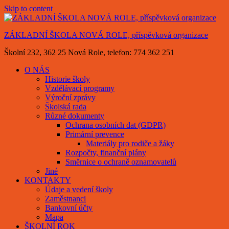
Skip to content
ZÁKLADNÍ ŠKOLA NOVÁ ROLE, příspěvková organizace
Školní 232, 362 25 Nová Role, telefon: 774 362 251
O NÁS
Historie školy
Vzdělávací programy
Výroční zprávy
Školská rada
Různé dokumenty
Ochrana osobních dat (GDPR)
Primární prevence
Materiály pro rodiče a žáky
Rozpočty, finanční plány
Směrnice o ochraně oznamovatelů
Jiné
KONTAKTY
Údaje a vedení školy
Zaměstnanci
Bankovní účty
Mapa
ŠKOLNÍ ROK