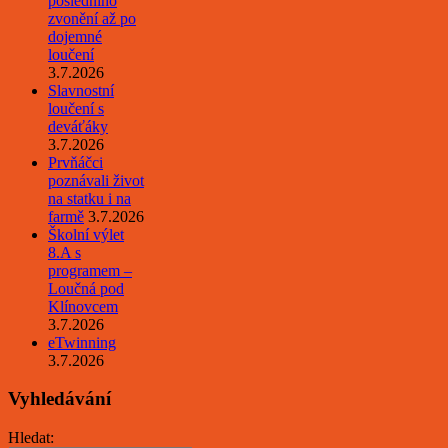
posledního
zvonění až po
dojemné
loučení
3.7.2026
Slavnostní
loučení s
deváťáky
3.7.2026
Prvňáčci
poznávali život
na statku i na
farmě
3.7.2026
Školní výlet
8.A s
programem –
Loučná pod
Klínovcem
3.7.2026
eTwinning
3.7.2026
Vyhledávání
Hledat: