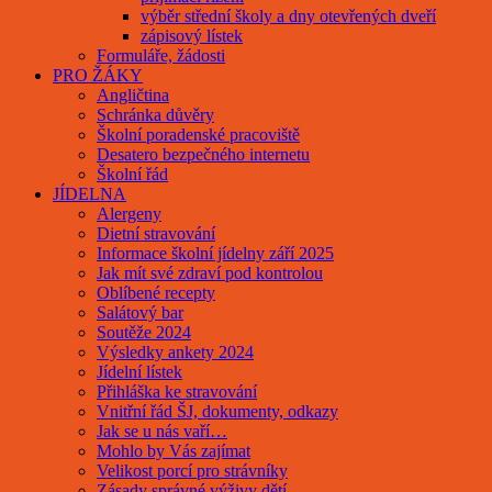
výběr střední školy a dny otevřených dveří
zápisový lístek
Formuláře, žádosti
PRO ŽÁKY
Angličtina
Schránka důvěry
Školní poradenské pracoviště
Desatero bezpečného internetu
Školní řád
JÍDELNA
Alergeny
Dietní stravování
Informace školní jídelny září 2025
Jak mít své zdraví pod kontrolou
Oblíbené recepty
Salátový bar
Soutěže 2024
Výsledky ankety 2024
Jídelní lístek
Přihláška ke stravování
Vnitřní řád ŠJ, dokumenty, odkazy
Jak se u nás vaří…
Mohlo by Vás zajímat
Velikost porcí pro strávníky
Zásady správné výživy dětí