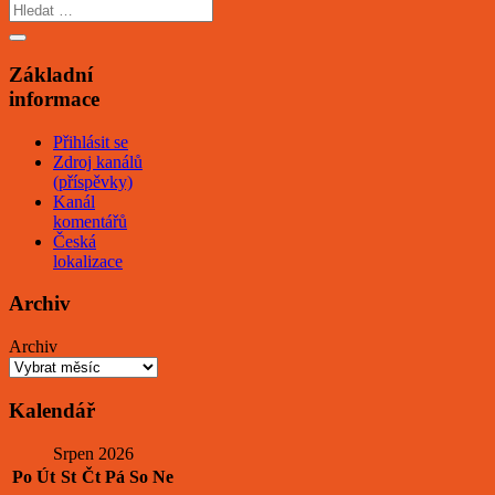
Základní
informace
Přihlásit se
Zdroj kanálů
(příspěvky)
Kanál
komentářů
Česká
lokalizace
Archiv
Archiv
Kalendář
Srpen 2026
Po
Út
St
Čt
Pá
So
Ne