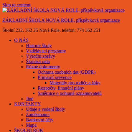
Skip to content
ZÁKLADNÍ ŠKOLA NOVÁ ROLE, příspěvková organizace
Školní 232, 362 25 Nová Role, telefon: 774 362 251
O NÁS
Historie školy
Vzdělávací programy
Výroční zprávy
Školská rada
Různé dokumenty
Ochrana osobních dat (GDPR)
Primární prevence
Materiály pro rodiče a žáky
Rozpočty, finanční plány
Směrnice o ochraně oznamovatelů
Jiné
KONTAKTY
Údaje a vedení školy
Zaměstnanci
Bankovní účty
Mapa
ŠKOLNÍ ROK