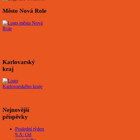
Město Nová Role
Karlovarský
kraj
Nejnovější
příspěvky
Poslední týden
9.A: Od