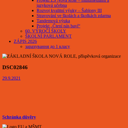
Projekt ZŠ Nová Role – multimediální a
jazyková učebna
Rozvoj kvalitní výuky – Šablony III
Stravování ve školách a školkách zdarma
Tandemová výuka
Projekt „Čtení nás baví“
60. VÝROČÍ ŠKOLY
ŠKOLNÍ PARLAMENT
ZÁPIS 2026
зарахування до 1 класу
DSC02846
29.9.2021
Schránka důvěry