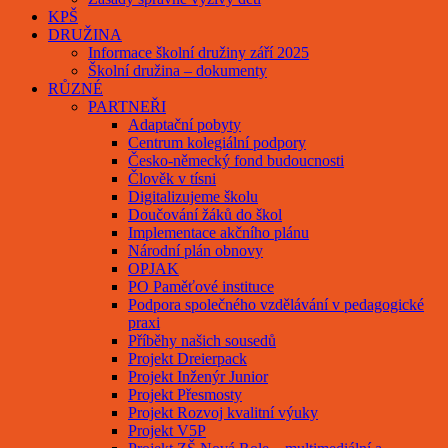
KPŠ
DRUŽINA
Informace školní družiny září 2025
Školní družina – dokumenty
RŮZNÉ
PARTNEŘI
Adaptační pobyty
Centrum kolegiální podpory
Česko-německý fond budoucnosti
Člověk v tísni
Digitalizujeme školu
Doučování žáků do škol
Implementace akčního plánu
Národní plán obnovy
OPJAK
PO Paměťové instituce
Podpora společného vzdělávání v pedagogické
praxi
Příběhy našich sousedů
Projekt Dreierpack
Projekt Inženýr Junior
Projekt Přesmosty
Projekt Rozvoj kvalitní výuky
Projekt V5P