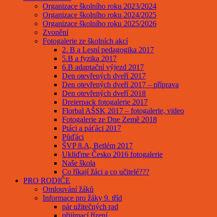
Organizace školního roku 2023/2024
Organizace školního roku 2024/2025
Organizace školního roku 2025/2026
Zvonění
Fotogalerie ze školních akcí
2. B a Lesní pedagogika 2017
5.B a fyzika 2017
6.B adaptační výjezd 2017
Den otevřených dveří 2017
Den otevřených dveří 2017 – příprava
Den otevřených dveří 2018
Dreierpack fotogalerie 2017
Florbal AŠSK 2017 – fotogalerie, video
Fotogalerie ze Dne Země 2018
Ptáci a páťáci 2017
Půďáci
ŠVP 8.A, Betlém 2017
Ukliďme Česko 2016 fotogalerie
Naše škola
Co říkají žáci a co učitelé???
PRO RODIČE
Omlouvání žáků
Informace pro žáky 9. tříd
pár užitečných rad
přijímací řízení