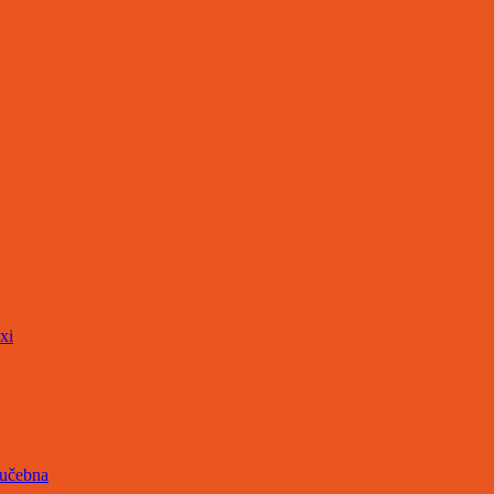
xi
 učebna