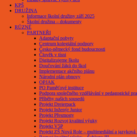
KPŠ
DRUŽINA
Informace školní družiny září 2025
Školní družina – dokumenty
RŮZNÉ
PARTNEŘI
Adaptační pobyty
Centrum kolegiální podpory
Česko-německý fond budoucnosti
Člověk v tísni
Digitalizujeme školu
Doučování žáků do škol
Implementace akčního plánu
Národní plán obnovy
OPJAK
PO Paměťové instituce
Podpora společného vzdělávání v pedagogické pra
Příběhy našich sousedů
Projekt Dreierpack
Projekt Inženýr Junior
Projekt Přesmosty
Projekt Rozvoj kvalitní výuky
Projekt V5P
Projekt ZŠ Nová Role – multimediální a jazyková