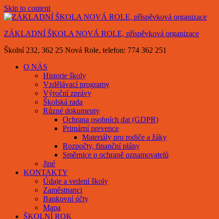
Skip to content
ZÁKLADNÍ ŠKOLA NOVÁ ROLE, příspěvková organizace
Školní 232, 362 25 Nová Role, telefon: 774 362 251
O NÁS
Historie školy
Vzdělávací programy
Výroční zprávy
Školská rada
Různé dokumenty
Ochrana osobních dat (GDPR)
Primární prevence
Materiály pro rodiče a žáky
Rozpočty, finanční plány
Směrnice o ochraně oznamovatelů
Jiné
KONTAKTY
Údaje a vedení školy
Zaměstnanci
Bankovní účty
Mapa
ŠKOLNÍ ROK