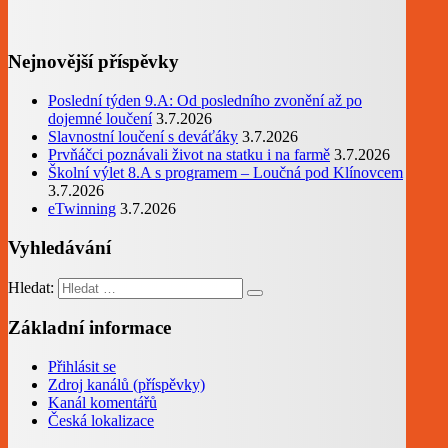
Nejnovější příspěvky
Poslední týden 9.A: Od posledního zvonění až po
dojemné loučení
3.7.2026
Slavnostní loučení s deváťáky
3.7.2026
Prvňáčci poznávali život na statku i na farmě
3.7.2026
Školní výlet 8.A s programem – Loučná pod Klínovcem
3.7.2026
eTwinning
3.7.2026
Vyhledávání
Hledat:
Základní informace
Přihlásit se
Zdroj kanálů (příspěvky)
Kanál komentářů
Česká lokalizace