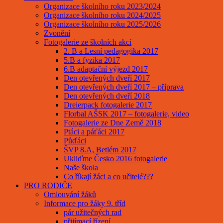
Organizace školního roku 2023/2024
Organizace školního roku 2024/2025
Organizace školního roku 2025/2026
Zvonění
Fotogalerie ze školních akcí
2. B a Lesní pedagogika 2017
5.B a fyzika 2017
6.B adaptační výjezd 2017
Den otevřených dveří 2017
Den otevřených dveří 2017 – příprava
Den otevřených dveří 2018
Dreierpack fotogalerie 2017
Florbal AŠSK 2017 – fotogalerie, video
Fotogalerie ze Dne Země 2018
Ptáci a páťáci 2017
Půďáci
ŠVP 8.A, Betlém 2017
Ukliďme Česko 2016 fotogalerie
Naše škola
Co říkají žáci a co učitelé???
PRO RODIČE
Omlouvání žáků
Informace pro žáky 9. tříd
pár užitečných rad
přijímací řízení