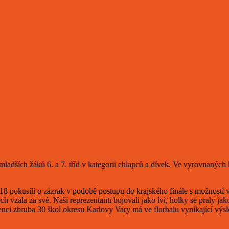
 mladších žáků 6. a 7. tříd v kategorii chlapců a dívek. Ve vyrovnaných
18 pokusili o zázrak v podobě postupu do krajského finále s možností v
 vzala za své. Naši reprezentanti bojovali jako lvi, holky se praly jako
enci zhruba 30 škol okresu Karlovy Vary má ve florbalu vynikající výsl