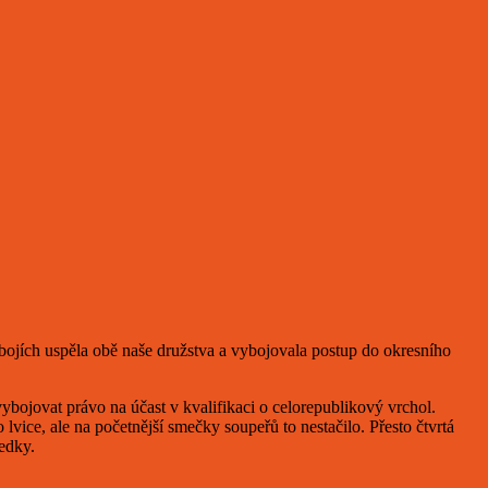
 bojích uspěla obě naše družstva a vybojovala postup do okresního
ybojovat právo na účast v kvalifikaci o celorepublikový vrchol.
 lvice, ale na početnější smečky soupeřů to nestačilo. Přesto čtvrtá
edky.