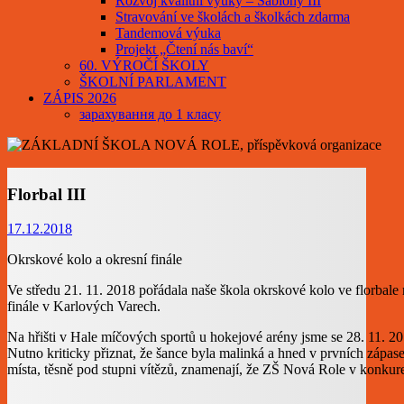
Rozvoj kvalitní výuky – Šablony III
Stravování ve školách a školkách zdarma
Tandemová výuka
Projekt „Čtení nás baví“
60. VÝROČÍ ŠKOLY
ŠKOLNÍ PARLAMENT
ZÁPIS 2026
зарахування до 1 класу
Florbal III
17.12.2018
Okrskové kolo a okresní finále
Ve středu 21. 11. 2018 pořádala naše škola okrskové kolo ve florbale
finále v Karlových Varech.
Na hřišti v Hale míčových sportů u hokejové arény jsme se 28. 11. 20
Nutno kriticky přiznat, že šance byla malinká a hned v prvních zápasech
místa, těsně pod stupni vítězů, znamenají, že ZŠ Nová Role v konkur