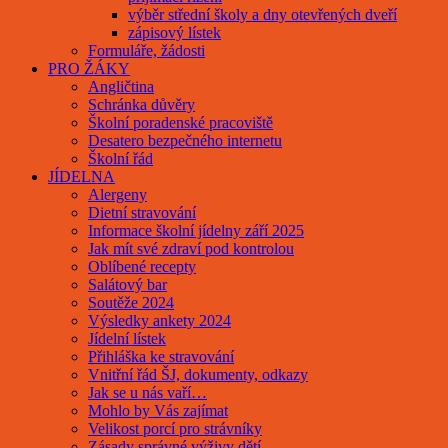
výběr střední školy a dny otevřených dveří
zápisový lístek
Formuláře, žádosti
PRO ŽÁKY
Angličtina
Schránka důvěry
Školní poradenské pracoviště
Desatero bezpečného internetu
Školní řád
JÍDELNA
Alergeny
Dietní stravování
Informace školní jídelny září 2025
Jak mít své zdraví pod kontrolou
Oblíbené recepty
Salátový bar
Soutěže 2024
Výsledky ankety 2024
Jídelní lístek
Přihláška ke stravování
Vnitřní řád ŠJ, dokumenty, odkazy
Jak se u nás vaří…
Mohlo by Vás zajímat
Velikost porcí pro strávníky
Zásady správné výživy dětí