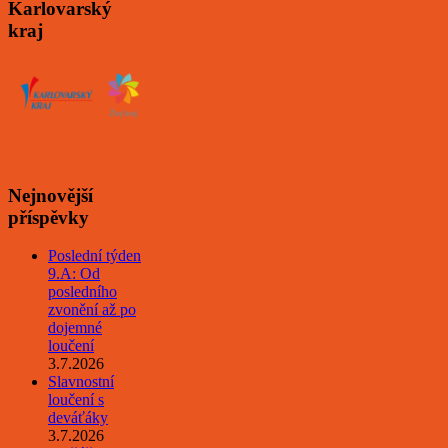
Karlovarský
kraj
Nejnovější
příspěvky
Poslední týden
9.A: Od
posledního
zvonění až po
dojemné
loučení
3.7.2026
Slavnostní
loučení s
deváťáky
3.7.2026