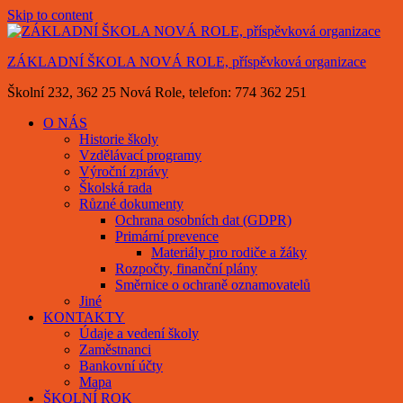
Skip to content
ZÁKLADNÍ ŠKOLA NOVÁ ROLE, příspěvková organizace
Školní 232, 362 25 Nová Role, telefon: 774 362 251
O NÁS
Historie školy
Vzdělávací programy
Výroční zprávy
Školská rada
Různé dokumenty
Ochrana osobních dat (GDPR)
Primární prevence
Materiály pro rodiče a žáky
Rozpočty, finanční plány
Směrnice o ochraně oznamovatelů
Jiné
KONTAKTY
Údaje a vedení školy
Zaměstnanci
Bankovní účty
Mapa
ŠKOLNÍ ROK