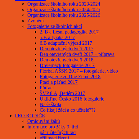
Organizace školního roku 2023/2024
Organizace školního roku 2024/2025
Organizace školního roku 2025/2026
Zvonění
Fotogalerie ze školních akcí
2. B a Lesní pedagogika 2017
5.B a fyzika 2017
6.B adaptační výjezd 2017
Den otevřených dveří 2017
Den otevřených dveří 2017 – příprava
Den otevřených dveří 2018
Dreierpack fotogalerie 2017
Florbal AŠSK 2017 – fotogalerie, video
Fotogalerie ze Dne Země 2018
Ptáci a páťáci 2017
Půďáci
ŠVP 8.A, Betlém 2017
Ukliďme Česko 2016 fotogalerie
Naše škola
Co říkají žáci a co učitelé???
PRO RODIČE
Omlouvání žáků
Informace pro žáky 9. tříd
pár užitečných rad
přijímací řízení