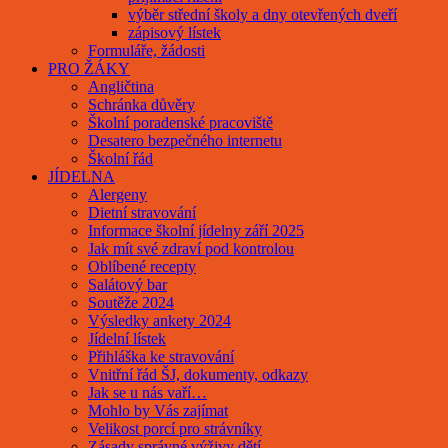
výběr střední školy a dny otevřených dveří
zápisový lístek
Formuláře, žádosti
PRO ŽÁKY
Angličtina
Schránka důvěry
Školní poradenské pracoviště
Desatero bezpečného internetu
Školní řád
JÍDELNA
Alergeny
Dietní stravování
Informace školní jídelny září 2025
Jak mít své zdraví pod kontrolou
Oblíbené recepty
Salátový bar
Soutěže 2024
Výsledky ankety 2024
Jídelní lístek
Přihláška ke stravování
Vnitřní řád ŠJ, dokumenty, odkazy
Jak se u nás vaří…
Mohlo by Vás zajímat
Velikost porcí pro strávníky
Zásady správné výživy dětí