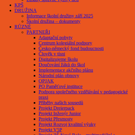
KPŠ
DRUŽINA
Informace školní družiny září 2025
Školní družina – dokumenty
RŮZNÉ
PARTNEŘI
Adaptační pobyty
Centrum kolegiální podpory
Česko-německý fond budoucnosti
Člověk v tísni
Digitalizujeme školu
Doučování žáků do škol
Implementace akčního plánu
Národní plán obnovy
OPJAK
PO Paměťové instituce
Podpora společného vzdělávání v pedagogické
praxi
Příběhy našich sousedů
Projekt Dreierpack
Projekt Inženýr Junior
Projekt Přesmosty
Projekt Rozvoj kvalitní výuky
Projekt V5P