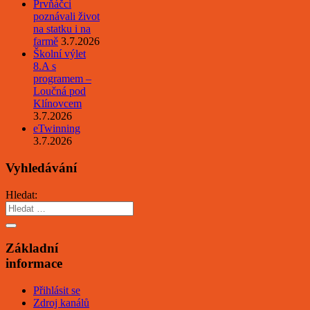
Prvňáčci
poznávali život
na statku i na
farmě
3.7.2026
Školní výlet
8.A s
programem –
Loučná pod
Klínovcem
3.7.2026
eTwinning
3.7.2026
Vyhledávání
Hledat:
Základní
informace
Přihlásit se
Zdroj kanálů