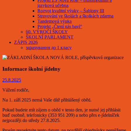
Projekt ZŠ Nová Role – multimediální a
jazyková učebna
Rozvoj kvalitní výuky – Šablony III
Stravování ve školách a školkách zdarma
Tandemová výuka
Projekt „Čtení nás baví“
60. VÝROČÍ ŠKOLY
ŠKOLNÍ PARLAMENT
ZÁPIS 2026
зарахування до 1 класу
Informace školní jídelny
25.8.2025
Vážení rodiče,
Na 1. září 2025 nemá Vaše dítě přihlášený oběd.
Pokud budete mít zájem o oběd v tento den, je nutné jej přihlásit
buď osobně, telefonicky (353 951 209) a nebo přes e-jídelníček
nejpozději do středy 27.8.2025.
Prosím respektujte tento datum, na pozdější objednávky nemůžeme