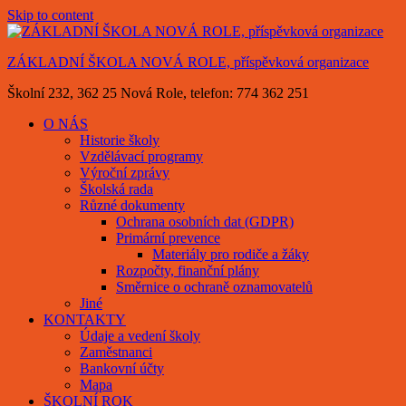
Skip to content
ZÁKLADNÍ ŠKOLA NOVÁ ROLE, příspěvková organizace
Školní 232, 362 25 Nová Role, telefon: 774 362 251
O NÁS
Historie školy
Vzdělávací programy
Výroční zprávy
Školská rada
Různé dokumenty
Ochrana osobních dat (GDPR)
Primární prevence
Materiály pro rodiče a žáky
Rozpočty, finanční plány
Směrnice o ochraně oznamovatelů
Jiné
KONTAKTY
Údaje a vedení školy
Zaměstnanci
Bankovní účty
Mapa
ŠKOLNÍ ROK