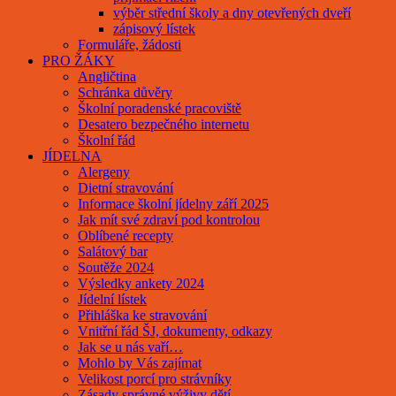
výběr střední školy a dny otevřených dveří
zápisový lístek
Formuláře, žádosti
PRO ŽÁKY
Angličtina
Schránka důvěry
Školní poradenské pracoviště
Desatero bezpečného internetu
Školní řád
JÍDELNA
Alergeny
Dietní stravování
Informace školní jídelny září 2025
Jak mít své zdraví pod kontrolou
Oblíbené recepty
Salátový bar
Soutěže 2024
Výsledky ankety 2024
Jídelní lístek
Přihláška ke stravování
Vnitřní řád ŠJ, dokumenty, odkazy
Jak se u nás vaří…
Mohlo by Vás zajímat
Velikost porcí pro strávníky
Zásady správné výživy dětí