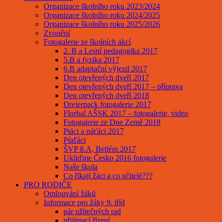
Organizace školního roku 2023/2024
Organizace školního roku 2024/2025
Organizace školního roku 2025/2026
Zvonění
Fotogalerie ze školních akcí
2. B a Lesní pedagogika 2017
5.B a fyzika 2017
6.B adaptační výjezd 2017
Den otevřených dveří 2017
Den otevřených dveří 2017 – příprava
Den otevřených dveří 2018
Dreierpack fotogalerie 2017
Florbal AŠSK 2017 – fotogalerie, video
Fotogalerie ze Dne Země 2018
Ptáci a páťáci 2017
Půďáci
ŠVP 8.A, Betlém 2017
Ukliďme Česko 2016 fotogalerie
Naše škola
Co říkají žáci a co učitelé???
PRO RODIČE
Omlouvání žáků
Informace pro žáky 9. tříd
pár užitečných rad
přijímací řízení