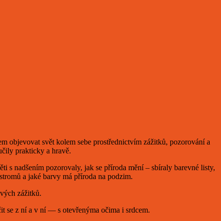
tem objevovat svět kolem sebe prostřednictvím zážitků, pozorování a
učily prakticky a hravě.
 s nadšením pozorovaly, jak se příroda mění – sbíraly barevné listy,
h stromů a jaké barvy má příroda na podzim.
ových zážitků.
it se z ní a v ní — s otevřenýma očima i srdcem.