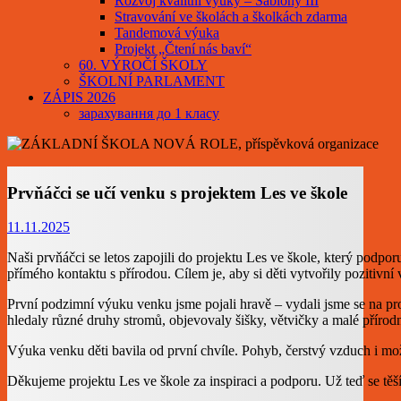
Rozvoj kvalitní výuky – Šablony III
Stravování ve školách a školkách zdarma
Tandemová výuka
Projekt „Čtení nás baví“
60. VÝROČÍ ŠKOLY
ŠKOLNÍ PARLAMENT
ZÁPIS 2026
зарахування до 1 класу
Prvňáčci se učí venku s projektem Les ve škole
11.11.2025
Naši prvňáčci se letos zapojili do projektu Les ve škole, který podp
přímého kontaktu s přírodou. Cílem je, aby si děti vytvořily pozitivní 
První podzimní výuku venku jsme pojali hravě – vydali jsme se na pro
hledaly různé druhy stromů, objevovaly šišky, větvičky a malé přírodn
Výuka venku děti bavila od první chvíle. Pohyb, čerstvý vzduch i mož
Děkujeme projektu Les ve škole za inspiraci a podporu. Už teď se těš