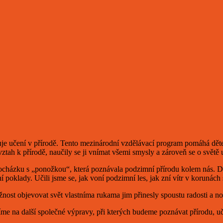
oruje učení v přírodě. Tento mezinárodní vzdělávací program pomáhá dě
vztah k přírodě, naučily se ji vnímat všemi smysly a zároveň se o světě 
cházku s „ponožkou“, která poznávala podzimní přírodu kolem nás. Děti
í poklady. Učili jsme se, jak voní podzimní les, jak zní vítr v korunác
nost objevovat svět vlastníma rukama jim přinesly spoustu radosti a n
íme na další společné výpravy, při kterých budeme poznávat přírodu, uč