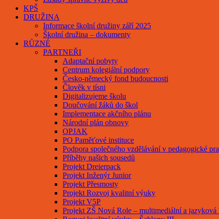
KPŠ
DRUŽINA
Informace školní družiny září 2025
Školní družina – dokumenty
RŮZNÉ
PARTNEŘI
Adaptační pobyty
Centrum kolegiální podpory
Česko-německý fond budoucnosti
Člověk v tísni
Digitalizujeme školu
Doučování žáků do škol
Implementace akčního plánu
Národní plán obnovy
OPJAK
PO Paměťové instituce
Podpora společného vzdělávání v pedagogické pra
Příběhy našich sousedů
Projekt Dreierpack
Projekt Inženýr Junior
Projekt Přesmosty
Projekt Rozvoj kvalitní výuky
Projekt V5P
Projekt ZŠ Nová Role – multimediální a jazyková