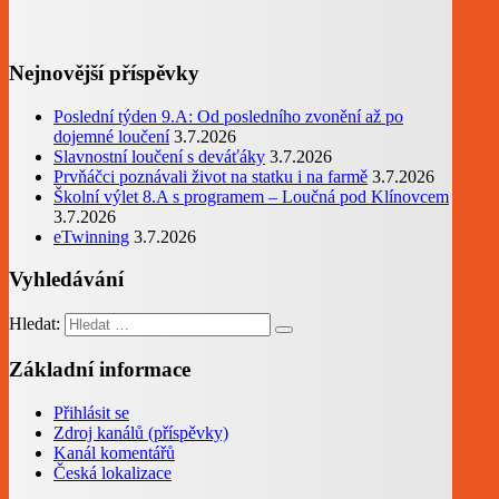
Nejnovější příspěvky
Poslední týden 9.A: Od posledního zvonění až po
dojemné loučení
3.7.2026
Slavnostní loučení s deváťáky
3.7.2026
Prvňáčci poznávali život na statku i na farmě
3.7.2026
Školní výlet 8.A s programem – Loučná pod Klínovcem
3.7.2026
eTwinning
3.7.2026
Vyhledávání
Hledat:
Základní informace
Přihlásit se
Zdroj kanálů (příspěvky)
Kanál komentářů
Česká lokalizace