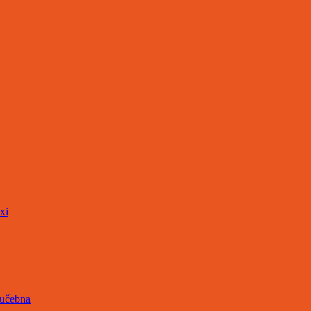
xi
 učebna