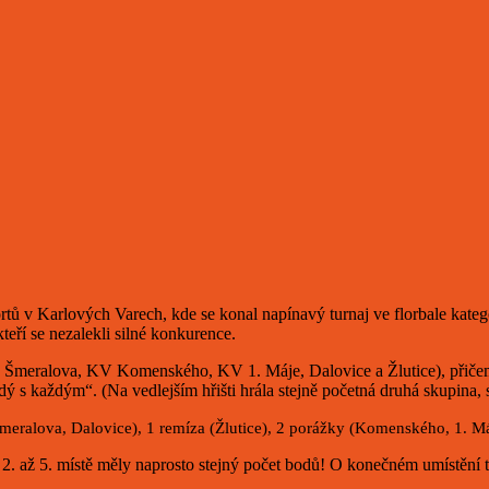
rtů v Karlových Varech, kde se konal napínavý turnaj ve florbale katego
teří se nezalekli silné konkurence.
meralova, KV Komenského, KV 1. Máje, Dalovice a Žlutice), přičemž 
ý s každým“. (Na vedlejším hřišti hrála stejně početná druhá skupina, s
Šmeralova, Dalovice), 1
remíza (Žlutice),
2 porážky (Komenského, 1. Má
a 2. až 5. místě měly naprosto stejný počet bodů! O konečném umístění