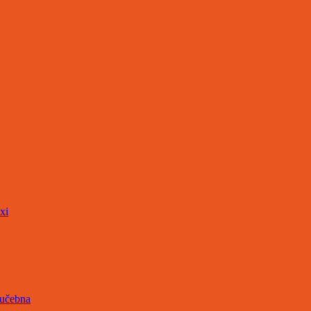
xi
 učebna