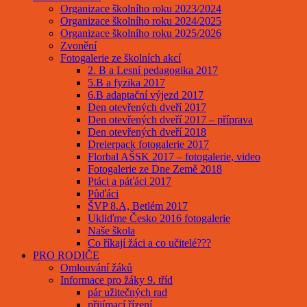
Organizace školního roku 2023/2024
Organizace školního roku 2024/2025
Organizace školního roku 2025/2026
Zvonění
Fotogalerie ze školních akcí
2. B a Lesní pedagogika 2017
5.B a fyzika 2017
6.B adaptační výjezd 2017
Den otevřených dveří 2017
Den otevřených dveří 2017 – příprava
Den otevřených dveří 2018
Dreierpack fotogalerie 2017
Florbal AŠSK 2017 – fotogalerie, video
Fotogalerie ze Dne Země 2018
Ptáci a páťáci 2017
Půďáci
ŠVP 8.A, Betlém 2017
Ukliďme Česko 2016 fotogalerie
Naše škola
Co říkají žáci a co učitelé???
PRO RODIČE
Omlouvání žáků
Informace pro žáky 9. tříd
pár užitečných rad
přijímací řízení