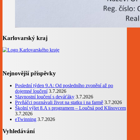
Karlovarský kraj
Nejnovější příspěvky
Poslední týden 9.A: Od posledního zvonění až po
dojemné loučení
3.7.2026
Slavnostní loučení s deváťáky
3.7.2026
Prvňáčci poznávali život na statku i na farmě
3.7.2026
Školní výlet 8.A s programem – Loučná pod Klínovcem
3.7.2026
eTwinning
3.7.2026
Vyhledávání