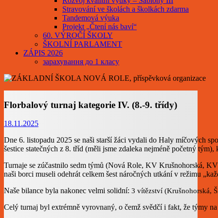
Rozvoj kvalitní výuky – Šablony III
Stravování ve školách a školkách zdarma
Tandemová výuka
Projekt „Čtení nás baví“
60. VÝROČÍ ŠKOLY
ŠKOLNÍ PARLAMENT
ZÁPIS 2026
зарахування до 1 класу
Florbalový turnaj kategorie IV. (8.-9. třídy)
18.11.2025
Dne 6. listopadu 2025 se naši starší žáci vydali do Haly míčových spo
šestice statečných z 8. tříd (měli jsme zdaleka nejméně početný tým), k
Turnaje se zúčastnilo sedm týmů (Nová Role, KV Krušnohorská, KV Š
naši borci museli odehrát celkem šest náročných utkání v režimu „každ
Naše bilance byla nakonec velmi solidní:
3 vítězství (Krušnohorská, 
Celý turnaj byl extrémně vyrovnaný, o čemž svědčí i fakt, že týmy n