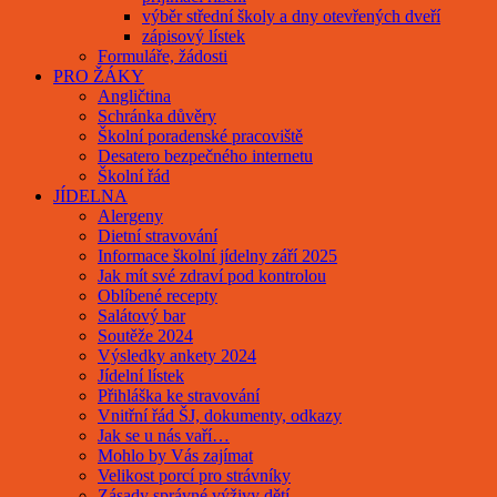
výběr střední školy a dny otevřených dveří
zápisový lístek
Formuláře, žádosti
PRO ŽÁKY
Angličtina
Schránka důvěry
Školní poradenské pracoviště
Desatero bezpečného internetu
Školní řád
JÍDELNA
Alergeny
Dietní stravování
Informace školní jídelny září 2025
Jak mít své zdraví pod kontrolou
Oblíbené recepty
Salátový bar
Soutěže 2024
Výsledky ankety 2024
Jídelní lístek
Přihláška ke stravování
Vnitřní řád ŠJ, dokumenty, odkazy
Jak se u nás vaří…
Mohlo by Vás zajímat
Velikost porcí pro strávníky
Zásady správné výživy dětí