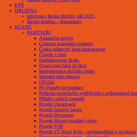
KPŠ
DRUŽINA
Informace školní družiny září 2025
Školní družina – dokumenty
RŮZNÉ
PARTNEŘI
Adaptační pobyty
Centrum kolegiální podpory
Česko-německý fond budoucnosti
Člověk v tísni
Digitalizujeme školu
Doučování žáků do škol
Implementace akčního plánu
Národní plán obnovy
OPJAK
PO Paměťové instituce
Podpora společného vzdělávání v pedagogické pra
Příběhy našich sousedů
Projekt Dreierpack
Projekt Inženýr Junior
Projekt Přesmosty
Projekt Rozvoj kvalitní výuky
Projekt V5P
Projekt ZŠ Nová Role – multimediální a jazyková