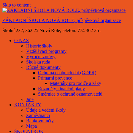
Skip to content
ZÁKLADNÍ ŠKOLA NOVÁ ROLE, příspěvková organizace
Školní 232, 362 25 Nová Role, telefon: 774 362 251
O NÁS
Historie školy
Vzdělávací programy
Výroční zprávy
Školská rada
Různé dokumenty
Ochrana osobních dat (GDPR)
Primární prevence
Materiály pro rodiče a žáky
Rozpočty, finanční plány
Směrnice o ochraně oznamovatelů
Jiné
KONTAKTY
Údaje a vedení školy
Zaměstnanci
Bankovní účty
Mapa
ŠKOLNÍ ROK