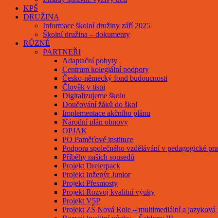
KPŠ
DRUŽINA
Informace školní družiny září 2025
Školní družina – dokumenty
RŮZNÉ
PARTNEŘI
Adaptační pobyty
Centrum kolegiální podpory
Česko-německý fond budoucnosti
Člověk v tísni
Digitalizujeme školu
Doučování žáků do škol
Implementace akčního plánu
Národní plán obnovy
OPJAK
PO Paměťové instituce
Podpora společného vzdělávání v pedagogické pra
Příběhy našich sousedů
Projekt Dreierpack
Projekt Inženýr Junior
Projekt Přesmosty
Projekt Rozvoj kvalitní výuky
Projekt V5P
Projekt ZŠ Nová Role – multimediální a jazyková