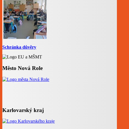
Schránka důvěry
Město Nová Role
Karlovarský kraj