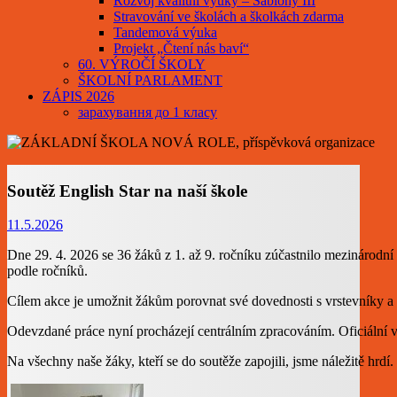
Rozvoj kvalitní výuky – Šablony III
Stravování ve školách a školkách zdarma
Tandemová výuka
Projekt „Čtení nás baví“
60. VÝROČÍ ŠKOLY
ŠKOLNÍ PARLAMENT
ZÁPIS 2026
зарахування до 1 класу
Soutěž English Star na naší škole
11.5.2026
Dne 29. 4. 2026 se 36 žáků z 1. až 9. ročníku zúčastnilo mezinárodn
podle ročníků.
Cílem akce je umožnit žákům porovnat své dovednosti s vrstevníky a 
Odevzdané práce nyní procházejí centrálním zpracováním. Oficiální 
Na všechny naše žáky, kteří se do soutěže zapojili, jsme náležitě hr