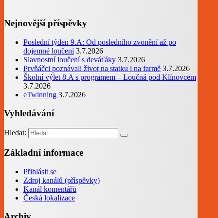
Nejnovější příspěvky
Poslední týden 9.A: Od posledního zvonění až po
dojemné loučení
3.7.2026
Slavnostní loučení s deváťáky
3.7.2026
Prvňáčci poznávali život na statku i na farmě
3.7.2026
Školní výlet 8.A s programem – Loučná pod Klínovcem
3.7.2026
eTwinning
3.7.2026
Vyhledávání
Hledat:
Základní informace
Přihlásit se
Zdroj kanálů (příspěvky)
Kanál komentářů
Česká lokalizace
Archiv