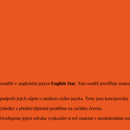
í soutěže v anglickém jazyce
English Star
. Tato soutěž prověřuje znalo
podpořit jejich zájem o studium cizího jazyka. Testy jsou koncipovány
výsledky a předání diplomů proběhne na začátku června.
dí. Oceňujeme jejich odvahu vyzkoušet si své znalosti v mezinárodním sr