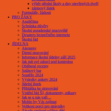
výběr střední školy a dny otevřených dveří
zápisový lístek
Formuláře, žádosti
PRO ŽÁKY
Angličtina
Schránka důvěry
Školní poradenské pracoviště
Desatero bezpečného internetu
Školní řád
JÍDELNA
Alergeny
Dietní stravování
Informace školní jídelny září 2025
Jak mít své zdraví pod kontrolou
Oblíbené recepty
Salátový bar
Soutěže 2024
Výsledky ankety 2024
Jídelní lístek
Přihláška ke stravování
Vnitřní řád ŠJ, dokumenty, odkazy
Jak se u nás vaří…
Mohlo by Vás zajímat
Velikost porcí pro strávníky
Zásady správné výživy dětí