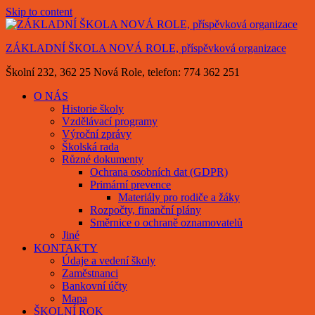
Skip to content
ZÁKLADNÍ ŠKOLA NOVÁ ROLE, příspěvková organizace
Školní 232, 362 25 Nová Role, telefon: 774 362 251
O NÁS
Historie školy
Vzdělávací programy
Výroční zprávy
Školská rada
Různé dokumenty
Ochrana osobních dat (GDPR)
Primární prevence
Materiály pro rodiče a žáky
Rozpočty, finanční plány
Směrnice o ochraně oznamovatelů
Jiné
KONTAKTY
Údaje a vedení školy
Zaměstnanci
Bankovní účty
Mapa
ŠKOLNÍ ROK