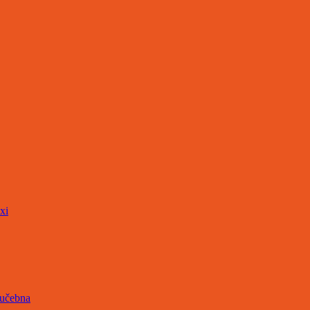
xi
 učebna