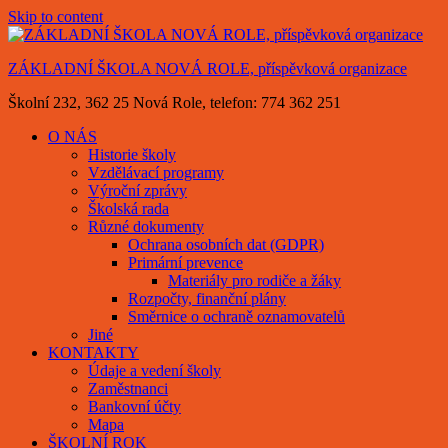
Skip to content
ZÁKLADNÍ ŠKOLA NOVÁ ROLE, příspěvková organizace
Školní 232, 362 25 Nová Role, telefon: 774 362 251
O NÁS
Historie školy
Vzdělávací programy
Výroční zprávy
Školská rada
Různé dokumenty
Ochrana osobních dat (GDPR)
Primární prevence
Materiály pro rodiče a žáky
Rozpočty, finanční plány
Směrnice o ochraně oznamovatelů
Jiné
KONTAKTY
Údaje a vedení školy
Zaměstnanci
Bankovní účty
Mapa
ŠKOLNÍ ROK