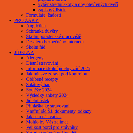
výběr střední školy a dny otevřených dveří
zápisový lístek
Formuláře, žádosti
PRO ŽÁKY
Angličtina
Schránka důvěry
Školní poradenské pracoviště
Desatero bezpečného internetu
Školní řád
JÍDELNA
Alergeny
Dietní stravování
Informace školní jídelny září 2025
Jak mít své zdraví pod kontrolou
Oblíbené recepty
Salátový bar
Soutěže 2024
Výsledky ankety 2024
Jídelní lístek
Přihláška ke stravování
Vnitřní řád ŠJ, dokumenty, odkazy
Jak se u nás vaří…
Mohlo by Vás zajímat
Velikost porcí pro strávníky
Zásady správné výživy dětí