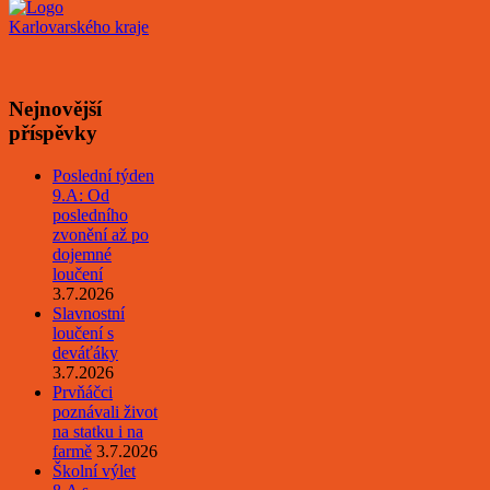
Nejnovější
příspěvky
Poslední týden
9.A: Od
posledního
zvonění až po
dojemné
loučení
3.7.2026
Slavnostní
loučení s
deváťáky
3.7.2026
Prvňáčci
poznávali život
na statku i na
farmě
3.7.2026
Školní výlet