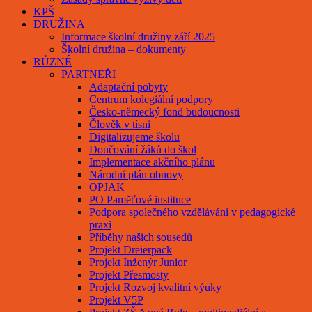
KPŠ
DRUŽINA
Informace školní družiny září 2025
Školní družina – dokumenty
RŮZNÉ
PARTNEŘI
Adaptační pobyty
Centrum kolegiální podpory
Česko-německý fond budoucnosti
Člověk v tísni
Digitalizujeme školu
Doučování žáků do škol
Implementace akčního plánu
Národní plán obnovy
OPJAK
PO Paměťové instituce
Podpora společného vzdělávání v pedagogické
praxi
Příběhy našich sousedů
Projekt Dreierpack
Projekt Inženýr Junior
Projekt Přesmosty
Projekt Rozvoj kvalitní výuky
Projekt V5P