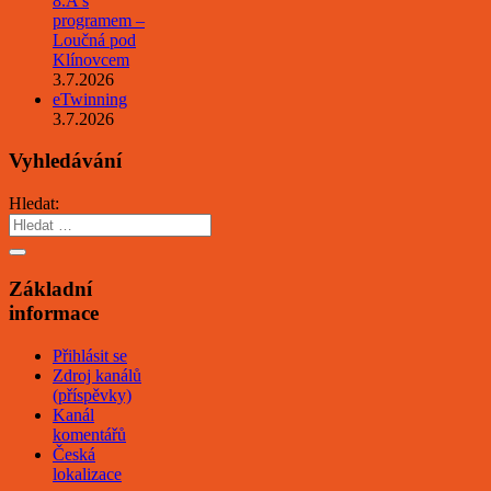
8.A s
programem –
Loučná pod
Klínovcem
3.7.2026
eTwinning
3.7.2026
Vyhledávání
Hledat:
Základní
informace
Přihlásit se
Zdroj kanálů
(příspěvky)
Kanál
komentářů
Česká
lokalizace