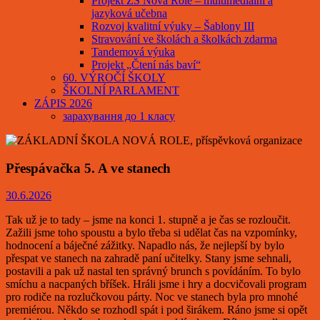
Projekt ZŠ Nová Role – multimediální a
jazyková učebna
Rozvoj kvalitní výuky – Šablony III
Stravování ve školách a školkách zdarma
Tandemová výuka
Projekt „Čtení nás baví“
60. VÝROČÍ ŠKOLY
ŠKOLNÍ PARLAMENT
ZÁPIS 2026
зарахування до 1 класу
Přespávačka 5. A ve stanech
30.6.2026
Tak už je to tady – jsme na konci 1. stupně a je čas se rozloučit.
Zažili jsme toho spoustu a bylo třeba si udělat čas na vzpomínky,
hodnocení a báječné zážitky. Napadlo nás, že nejlepší by bylo
přespat ve stanech na zahradě paní učitelky. Stany jsme sehnali,
postavili a pak už nastal ten správný brunch s povídáním. To bylo
smíchu a nacpaných bříšek. Hráli jsme i hry a docvičovali program
pro rodiče na rozlučkovou párty. Noc ve stanech byla pro mnohé
premiérou. Někdo se rozhodl spát i pod širákem. Ráno jsme si opět