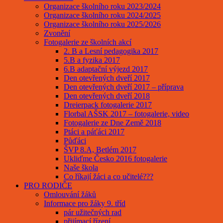
Organizace školního roku 2023/2024
Organizace školního roku 2024/2025
Organizace školního roku 2025/2026
Zvonění
Fotogalerie ze školních akcí
2. B a Lesní pedagogika 2017
5.B a fyzika 2017
6.B adaptační výjezd 2017
Den otevřených dveří 2017
Den otevřených dveří 2017 – příprava
Den otevřených dveří 2018
Dreierpack fotogalerie 2017
Florbal AŠSK 2017 – fotogalerie, video
Fotogalerie ze Dne Země 2018
Ptáci a páťáci 2017
Půďáci
ŠVP 8.A, Betlém 2017
Ukliďme Česko 2016 fotogalerie
Naše škola
Co říkají žáci a co učitelé???
PRO RODIČE
Omlouvání žáků
Informace pro žáky 9. tříd
pár užitečných rad
přijímací řízení