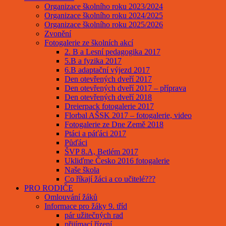
Organizace školního roku 2023/2024
Organizace školního roku 2024/2025
Organizace školního roku 2025/2026
Zvonění
Fotogalerie ze školních akcí
2. B a Lesní pedagogika 2017
5.B a fyzika 2017
6.B adaptační výjezd 2017
Den otevřených dveří 2017
Den otevřených dveří 2017 – příprava
Den otevřených dveří 2018
Dreierpack fotogalerie 2017
Florbal AŠSK 2017 – fotogalerie, video
Fotogalerie ze Dne Země 2018
Ptáci a páťáci 2017
Půďáci
ŠVP 8.A, Betlém 2017
Ukliďme Česko 2016 fotogalerie
Naše škola
Co říkají žáci a co učitelé???
PRO RODIČE
Omlouvání žáků
Informace pro žáky 9. tříd
pár užitečných rad
přijímací řízení