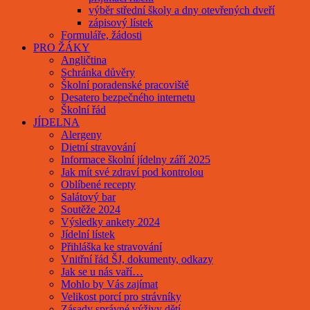
výběr střední školy a dny otevřených dveří
zápisový lístek
Formuláře, žádosti
PRO ŽÁKY
Angličtina
Schránka důvěry
Školní poradenské pracoviště
Desatero bezpečného internetu
Školní řád
JÍDELNA
Alergeny
Dietní stravování
Informace školní jídelny září 2025
Jak mít své zdraví pod kontrolou
Oblíbené recepty
Salátový bar
Soutěže 2024
Výsledky ankety 2024
Jídelní lístek
Přihláška ke stravování
Vnitřní řád ŠJ, dokumenty, odkazy
Jak se u nás vaří…
Mohlo by Vás zajímat
Velikost porcí pro strávníky
Zásady správné výživy dětí