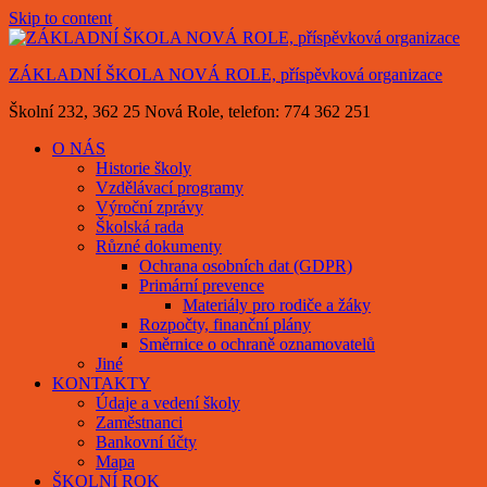
Skip to content
ZÁKLADNÍ ŠKOLA NOVÁ ROLE, příspěvková organizace
Školní 232, 362 25 Nová Role, telefon: 774 362 251
O NÁS
Historie školy
Vzdělávací programy
Výroční zprávy
Školská rada
Různé dokumenty
Ochrana osobních dat (GDPR)
Primární prevence
Materiály pro rodiče a žáky
Rozpočty, finanční plány
Směrnice o ochraně oznamovatelů
Jiné
KONTAKTY
Údaje a vedení školy
Zaměstnanci
Bankovní účty
Mapa
ŠKOLNÍ ROK