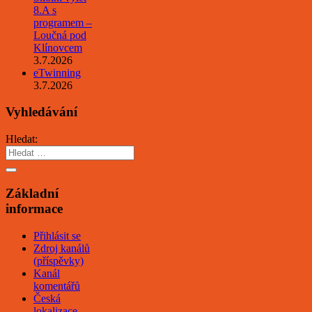
8.A s
programem –
Loučná pod
Klínovcem
3.7.2026
eTwinning
3.7.2026
Vyhledávání
Hledat:
Základní
informace
Přihlásit se
Zdroj kanálů
(příspěvky)
Kanál
komentářů
Česká
lokalizace