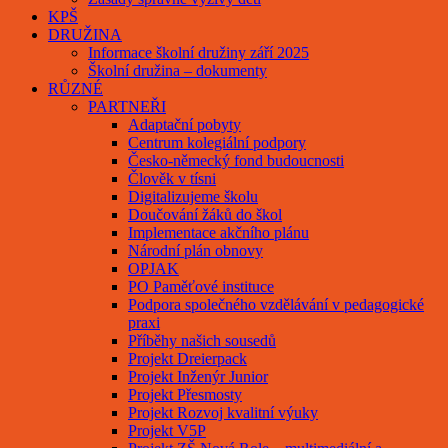
KPŠ
DRUŽINA
Informace školní družiny září 2025
Školní družina – dokumenty
RŮZNÉ
PARTNEŘI
Adaptační pobyty
Centrum kolegiální podpory
Česko-německý fond budoucnosti
Člověk v tísni
Digitalizujeme školu
Doučování žáků do škol
Implementace akčního plánu
Národní plán obnovy
OPJAK
PO Paměťové instituce
Podpora společného vzdělávání v pedagogické
praxi
Příběhy našich sousedů
Projekt Dreierpack
Projekt Inženýr Junior
Projekt Přesmosty
Projekt Rozvoj kvalitní výuky
Projekt V5P