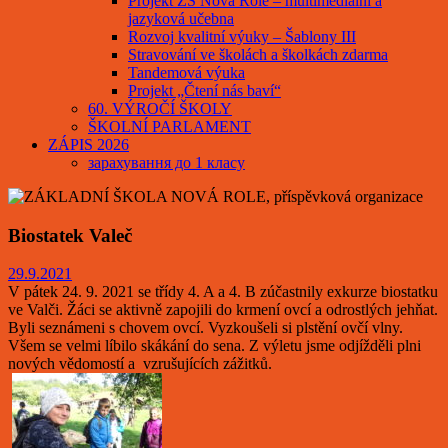
Projekt ZŠ Nová Role – multimediální a
jazyková učebna
Rozvoj kvalitní výuky – Šablony III
Stravování ve školách a školkách zdarma
Tandemová výuka
Projekt „Čtení nás baví“
60. VÝROČÍ ŠKOLY
ŠKOLNÍ PARLAMENT
ZÁPIS 2026
зарахування до 1 класу
Biostatek Valeč
29.9.2021
V pátek 24. 9. 2021 se třídy 4. A a 4. B zúčastnily exkurze biostatku
ve Valči. Žáci se aktivně zapojili do krmení ovcí a odrostlých jehňat.
Byli seznámeni s chovem ovcí. Vyzkoušeli si plstění ovčí vlny.
Všem se velmi líbilo skákání do sena. Z výletu jsme odjížděli plni
nových vědomostí a vzrušujících zážitků.