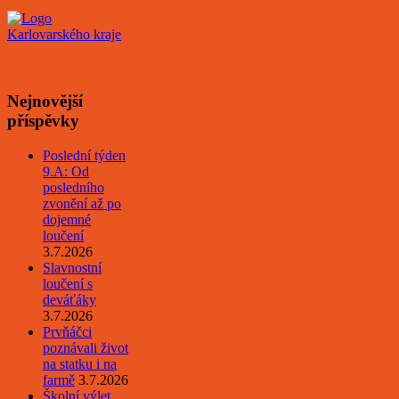
Nejnovější
příspěvky
Poslední týden
9.A: Od
posledního
zvonění až po
dojemné
loučení
3.7.2026
Slavnostní
loučení s
deváťáky
3.7.2026
Prvňáčci
poznávali život
na statku i na
farmě
3.7.2026
Školní výlet